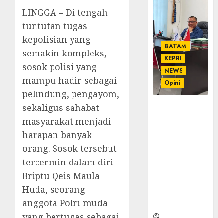
LINGGA – Di tengah
tuntutan tugas
kepolisian yang
BATAM
semakin kompleks,
KEPRI
sosok polisi yang
NEWS
mampu hadir sebagai
Opini
pelindung, pengayom,
sekaligus sahabat
Ahmad Fakih
Rambe, SH:
masyarakat menjadi
Advokat
harapan banyak
Senior
orang. Sosok tersebut
dengan
Pengalaman
tercermin dalam diri
dan
Briptu Qeis Maula
Integritas di
Huda, seorang
Dunia
anggota Polri muda
Hukum
yang bertugas sebagai