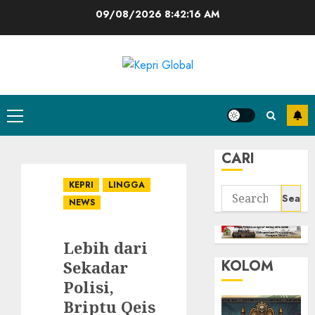
Skip
09/08/2026
8:42:16 AM
to
content
Primary
Menu
CARI
KEPRI
LINGGA
Search
NEWS
for:
Lebih dari
KOLOM
Sekadar
Polisi,
Briptu Qeis