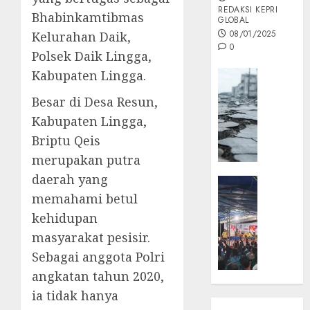
REDAKSI KEPRI
Bhabinkamtibmas
GLOBAL
08/01/2025
Kelurahan Daik,
0
Polsek Daik Lingga,
Kabupaten Lingga.
Opini
MISI
Besar di Desa Resun,
MAS
Kabupaten Lingga,
:
Briptu Qeis
Mitigas
Antisip
merupakan putra
Megath
daerah yang
KEPRI
memahami betul
NATUNA
05/12/202
NEWS
kehidupan
0
Opini
masyarakat pesisir.
Masyar
Sebagai anggota Polri
Sepem
angkatan tahun 2020,
Padati
Kampa
ia tidak hanya
Pasan