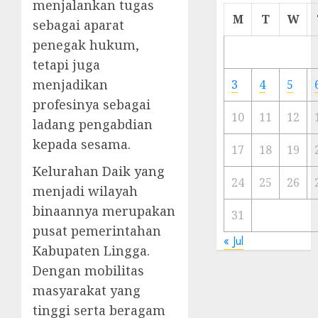
menjalankan tugas
Cermi
M
T
W
sebagai aparat
Meski
penegak hukum,
Ada
Artis
tetapi juga
Ibu
menjadikan
3
4
5
Kota
profesinya sebagai
10
11
12
ladang pengabdian
23/11/20
kepada sesama.
0
17
18
19
Kelurahan Daik yang
24
25
26
menjadi wilayah
binaannya merupakan
31
pusat pemerintahan
« Jul
Kabupaten Lingga.
Dengan mobilitas
masyarakat yang
tinggi serta beragam