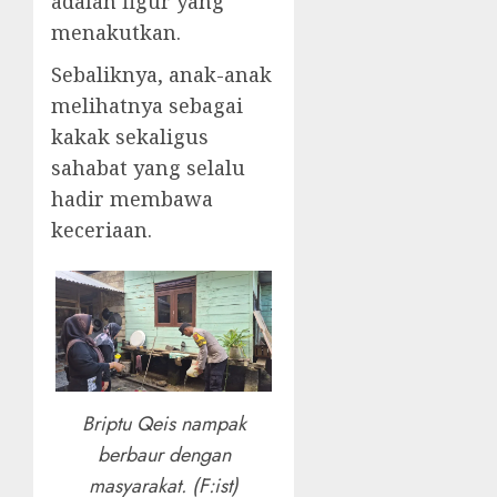
adalah figur yang
menakutkan.
Sebaliknya, anak-anak
melihatnya sebagai
kakak sekaligus
sahabat yang selalu
hadir membawa
keceriaan.
Briptu Qeis nampak
berbaur dengan
masyarakat. (F:ist)