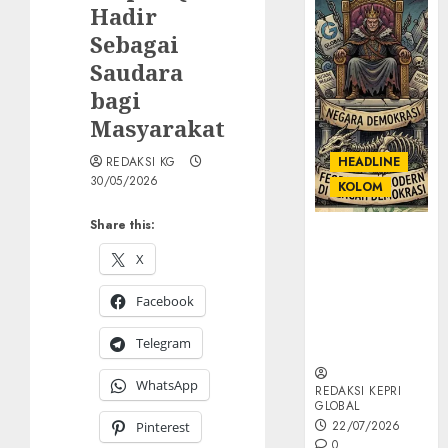
Hadir
Sebagai
Saudara
bagi
Masyarakat
REDAKSI KG
HEADLINE
30/05/2026
KOLOM
Share this:
KOLOM |
Semantik
X
Kekuasaan
Facebook
dalam Kosa
Kata yang
Telegram
Berlutut
WhatsApp
REDAKSI KEPRI
GLOBAL
22/07/2026
Pinterest
0