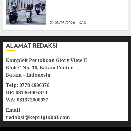
Berkibar di Jalanan Natuna,
TNI AU Gelorakan Semangat
Kemerdekaan
08/08/2026
0
ALAMAT REDAKSI
Komplek Pertokoan Glory View II
Blok C No. 10, Batam Center
Batam – Indonesia
Telp: 0778 4806376
HP: 081364005874
WA: 081372000937
Email :
redaksi@kepriglobal.com