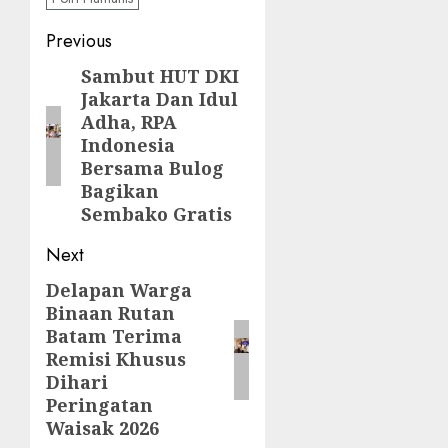
Post
Previous
navigation
Sambut HUT DKI
Previous
Jakarta Dan Idul
post:
Adha, RPA
Indonesia
Bersama Bulog
Bagikan
Sembako Gratis
Next
Delapan Warga
Next
Binaan Rutan
post:
Batam Terima
Remisi Khusus
Dihari
Peringatan
Waisak 2026