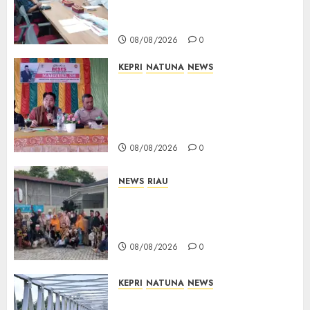
Teken Surat Tanah Tanpa
Bukti Sah
08/08/2026
0
KEPRI
NATUNA
NEWS
Reses DPRD Kepri di Natuna
Buka Ruang Aspirasi, Warga
Optimistis Usulan
Pembangunan Diperjuangkan
08/08/2026
0
NEWS
RIAU
PT Arara Abadi-AAP Sinarmas
Distrik Merawang Berikan
Bantuan Operasi Gratis
08/08/2026
0
KEPRI
NATUNA
NEWS
Bendera Merah Putih