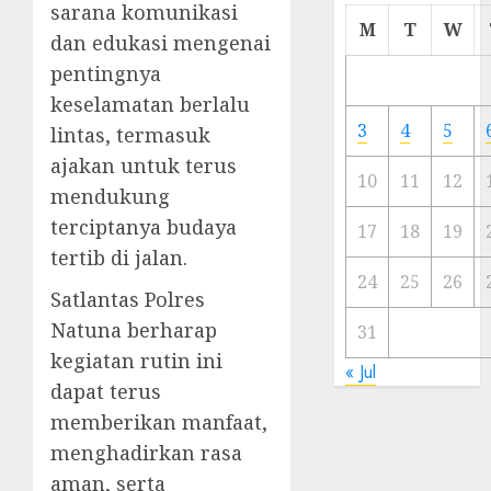
sarana komunikasi
Cermi
M
T
W
dan edukasi mengenai
Meski
Ada
pentingnya
Artis
keselamatan berlalu
Ibu
3
4
5
lintas, termasuk
Kota
ajakan untuk terus
10
11
12
23/11/20
mendukung
terciptanya budaya
0
17
18
19
tertib di jalan.
24
25
26
Satlantas Polres
Natuna berharap
31
kegiatan rutin ini
« Jul
dapat terus
memberikan manfaat,
menghadirkan rasa
aman, serta