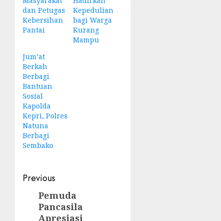
Masyarakat
Hadirkan
dan Petugas
Kepedulian
Kebersihan
bagi Warga
Pantai
Kurang
Mampu
Jum’at
Berkah
Berbagi
Bantuan
Sosial
Kapolda
Kepri, Polres
Natuna
Berbagi
Sembako
Post
Previous
navigation
Pemuda
Previous
Pancasila
post:
Apresiasi