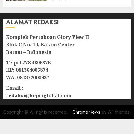
ALAMAT REDAKSI
Komplek Pertokoan Glory View II
Blok C No. 10, Batam Center
Batam – Indonesia
Telp: 0778 4806376
HP: 081364005874
WA: 081372000937
Email :
redaksi@kepriglobal.com
Copyright © All rights reserved.
|
ChromeNews
by AF themes.