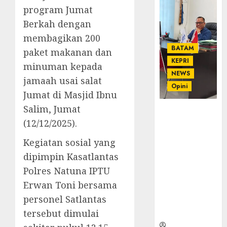
program Jumat
Berkah dengan
membagikan 200
BATAM
paket makanan dan
KEPRI
minuman kepada
NEWS
jamaah usai salat
Opini
Jumat di Masjid Ibnu
Salim, Jumat
Ahmad Fakih
(12/12/2025).
Rambe, SH:
Advokat
Kegiatan sosial yang
Senior
dipimpin Kasatlantas
dengan
Pengalaman
Polres Natuna IPTU
dan
Erwan Toni bersama
Integritas di
personel Satlantas
Dunia
Hukum
tersebut dimulai