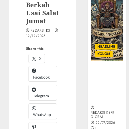
Berkah
Usai Salat
Jumat
REDAKSI KG
12/12/2025
HEADLINE
Share this:
KOLOM
X
KOLOM |
Semantik
Facebook
Kekuasaan
dalam Kosa
Kata yang
Telegram
Berlutut
REDAKSI KEPRI
WhatsApp
GLOBAL
22/07/2026
0