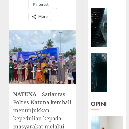
Pinterest
HEADLIN
More
KOLOM
NASIONA
TEKNOLO
KOLO
|
Parado
HEADLIN
Utopia
KOLOM
TEKNOLO
05/06/20
KOLO
0
|
Senjak
NATUNA –
Satlantas
Human
Polres Natuna kembali
OPINI
23/03/20
menunjukkan
kepedulian kepada
0
masyarakat melalui