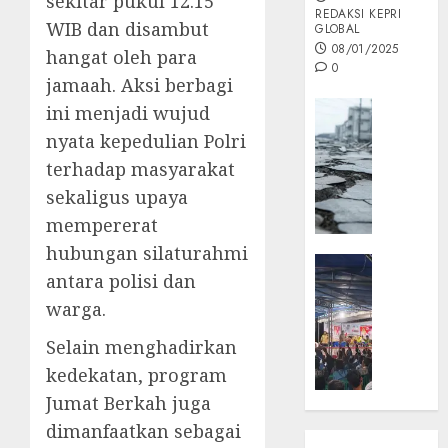
sekitar pukul 12.15
REDAKSI KEPRI
WIB dan disambut
GLOBAL
08/01/2025
hangat oleh para
0
jamaah. Aksi berbagi
Opini
ini menjadi wujud
MISI
nyata kepedulian Polri
MAS
terhadap masyarakat
:
sekaligus upaya
Mitigas
mempererat
Antisip
Megath
hubungan silaturahmi
KEPRI
antara polisi dan
NATUNA
05/12/202
warga.
NEWS
0
Opini
Selain menghadirkan
Masyar
kedekatan, program
Sepem
Jumat Berkah juga
Padati
Kampa
dimanfaatkan sebagai
Pasan