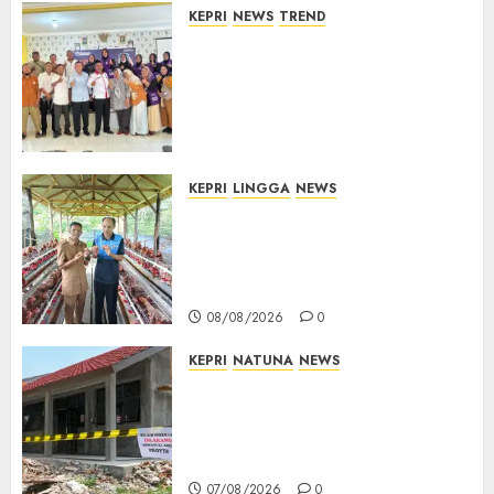
KEPRI
NEWS
TREND
Ombudsman Kepri Tampung
Puluhan Keluhan Warga
Bintan, Mulai dari Bantuan
Sosial, BBM Solar, Hingga
Lampu Jalan
08/08/2026
0
KEPRI
LINGGA
NEWS
Produksi Belum Mampu
Penuhi Pasar, BUMDes Desa
Keton Berharap Dukungan
Penambahan Ayam Petelur
08/08/2026
0
KEPRI
NATUNA
NEWS
Revitalisasi 107 Sekolah
Dimulai, Pemprov Kepri
Prioritaskan Wilayah 3T dan
Sekolah Rusak
07/08/2026
0