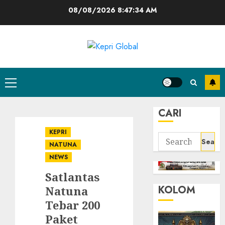
Skip
08/08/2026
8:47:35 AM
to
content
Primary
Menu
CARI
KEPRI
Search
NATUNA
for:
NEWS
Satlantas
KOLOM
Natuna
Tebar 200
Paket