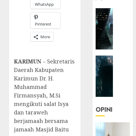
WhatsApp
HEADLIN
KOLOM
Pinterest
NASIONA
TEKNOLO
More
KOLO
|
Parado
HEADLIN
Utopia
KARIMUN
– Sekretaris
KOLOM
Daerah Kabupaten
TEKNOLO
05/06/20
Karimun Dr. H.
KOLO
0
Muhammad
|
Senjak
Firmansyah, M.Si
Human
mengikuti salat Isya
OPINI
dan taraweh
23/03/20
berjamaah bersama
0
jamaah Masjid Baitu