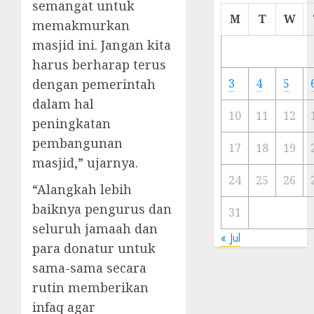
semangat untuk
Cermi
M
T
W
memakmurkan
Meski
masjid ini. Jangan kita
Ada
Artis
harus berharap terus
Ibu
dengan pemerintah
3
4
5
Kota
dalam hal
10
11
12
peningkatan
23/11/20
pembangunan
0
17
18
19
masjid,” ujarnya.
24
25
26
“Alangkah lebih
baiknya pengurus dan
31
seluruh jamaah dan
« Jul
para donatur untuk
sama-sama secara
rutin memberikan
infaq agar