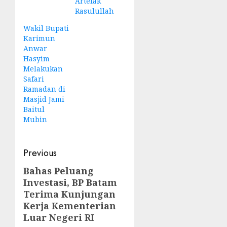
Artefak
Rasulullah
Wakil Bupati
Karimun
Anwar
Hasyim
Melakukan
Safari
Ramadan di
Masjid Jami
Baitul
Mubin
Post
Previous
navigation
Bahas Peluang
Previous
Investasi, BP Batam
post:
Terima Kunjungan
Kerja Kementerian
Luar Negeri RI