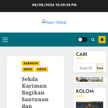
Skip
08/08/2026
10:39:35 PM
to
content
Primary
Menu
CARI
KARIMUN
Search
KEPRI
NEWS
for:
Sekda
Karimun
KOLOM
Bagikan
Santunan
dan