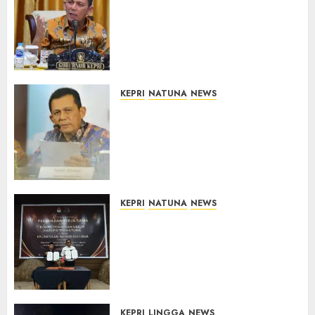
Tim Konsultan Kawal
Revitalisasi 107 Sekolah di
Kepri, Pastikan Pembangunan
Berkualitas dan Tepat
Sasaran
07/08/2026
0
KEPRI
NATUNA
NEWS
Revitalisasi 107 Sekolah di
Kepri Telan Rp97 Miliar,
Pemerintah Prioritaskan
Wilayah 3T untuk Perkuat
Mutu Pendidikan
07/08/2026
0
KEPRI
NATUNA
NEWS
Kejari Natuna dan KPU Teken
Kerja Sama Lima Tahun,
Perkuat Pendampingan
Hukum Penyelenggaraan
Pemilu
07/08/2026
0
KEPRI
LINGGA
NEWS