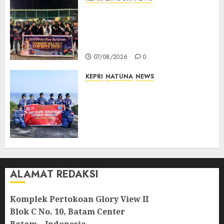
Ketua DPRD Lingga Maya Sari
Buka Turnamen Voli
Senempek Open I, Dorong
Lahirnya Atlet Berprestasi
07/08/2026
0
KEPRI
NATUNA
NEWS
Merah Putih Raksasa Berkibar
di Perbatasan, TNI AU dan
Lintas Instansi Perkuat
Semangat Kebangsaan di
Natuna
07/08/2026
0
ALAMAT REDAKSI
Komplek Pertokoan Glory View II
Blok C No. 10, Batam Center