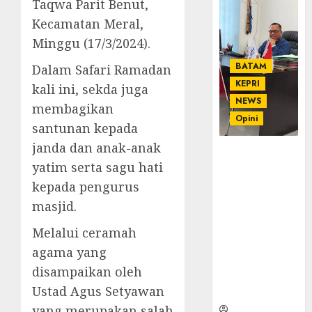
Taqwa Parit Benut,
Kecamatan Meral,
Minggu (17/3/2024).
BATAM
Dalam Safari Ramadan
KEPRI
kali ini, sekda juga
NEWS
membagikan
Opini
santunan kepada
janda dan anak-anak
Ahmad Fakih
yatim serta sagu hati
Rambe, SH:
Advokat
kepada pengurus
Senior
masjid.
dengan
Pengalaman
Melalui ceramah
dan
agama yang
Integritas di
disampaikan oleh
Dunia
Ustad Agus Setyawan
Hukum
yang merupakan salah