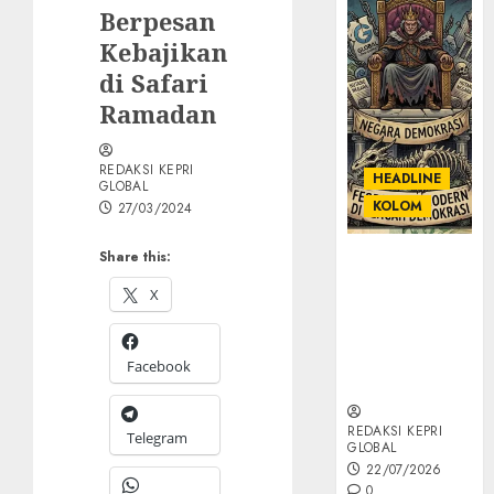
Berpesan
Kebajikan
di Safari
Ramadan
REDAKSI KEPRI
HEADLINE
GLOBAL
KOLOM
27/03/2024
Share this:
KOLOM |
Semantik
X
Kekuasaan
dalam Kosa
Kata yang
Facebook
Berlutut
REDAKSI KEPRI
Telegram
GLOBAL
22/07/2026
0