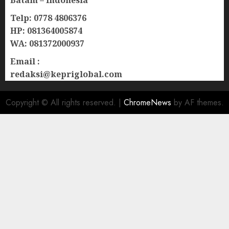
Batam – Indonesia
Telp: 0778 4806376
HP: 081364005874
WA: 081372000937
Email :
redaksi@kepriglobal.com
Copyright © All rights reserved.
|
ChromeNews
by AF themes.