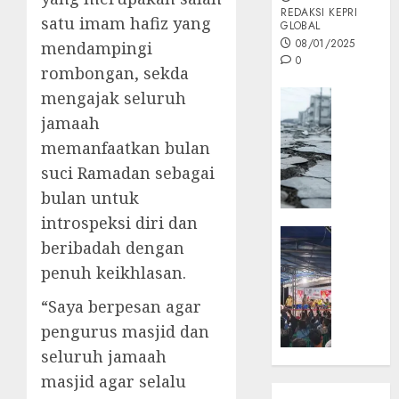
REDAKSI KEPRI
satu imam hafiz yang
GLOBAL
08/01/2025
mendampingi
0
rombongan, sekda
Opini
mengajak seluruh
MISI
jamaah
MAS
memanfaatkan bulan
:
suci Ramadan sebagai
Mitigas
bulan untuk
Antisip
Megath
introspeksi diri dan
KEPRI
beribadah dengan
NATUNA
05/12/202
penuh keikhlasan.
NEWS
0
Opini
“Saya berpesan agar
Masyar
pengurus masjid dan
Sepem
seluruh jamaah
Padati
Kampa
masjid agar selalu
Pasan