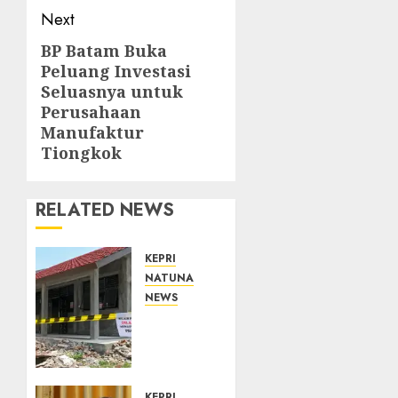
Next
BP Batam Buka
Next
Peluang Investasi
post:
Seluasnya untuk
Perusahaan
Manufaktur
Tiongkok
RELATED NEWS
KEPRI
NATUNA
NEWS
Revitalisasi
107
Sekolah
Dimulai,
KEPRI