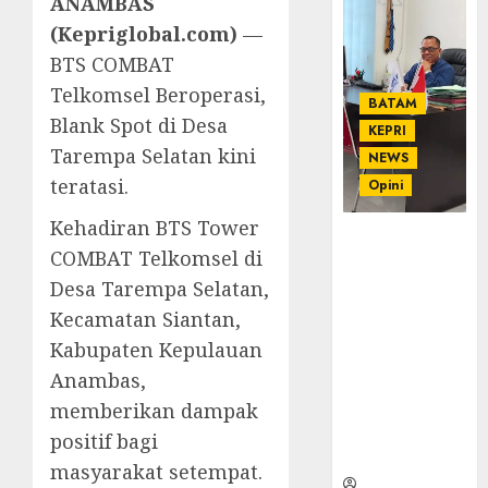
ANAMBAS
(Kepriglobal.com)
—
BTS COMBAT
Telkomsel Beroperasi,
BATAM
Blank Spot di Desa
KEPRI
Tarempa Selatan kini
NEWS
teratasi.
Opini
Kehadiran BTS Tower
Ahmad Fakih
COMBAT Telkomsel di
Rambe, SH:
Desa Tarempa Selatan,
Advokat
Senior
Kecamatan Siantan,
dengan
Kabupaten Kepulauan
Pengalaman
Anambas,
dan
Integritas di
memberikan dampak
Dunia
positif bagi
Hukum
masyarakat setempat.