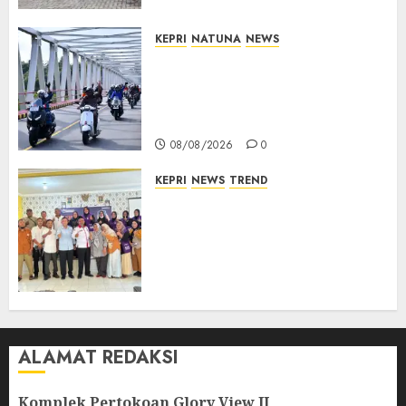
KEPRI
NATUNA
NEWS
Bendera Merah Putih
Berkibar di Jalanan Natuna,
TNI AU Gelorakan Semangat
Kemerdekaan
08/08/2026
0
KEPRI
NEWS
TREND
Ombudsman Kepri Tampung
Puluhan Keluhan Warga
Bintan, Mulai dari Bantuan
Sosial, BBM Solar, Hingga
Lampu Jalan
08/08/2026
0
ALAMAT REDAKSI
Komplek Pertokoan Glory View II