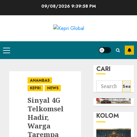
Skip
09/08/2026
9:39:59 PM
to
content
Primary
Menu
CARI
ANAMBAS
Search
KEPRI
NEWS
for:
Sinyal 4G
Telkomsel
KOLOM
Hadir,
Warga
Tarempa