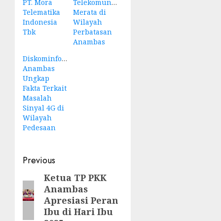
PT. Mora
Telekomunikasi
Telematika
Merata di
Indonesia
Wilayah
Tbk
Perbatasan
Anambas
Diskominfotik
Anambas
Ungkap
Fakta Terkait
Masalah
Sinyal 4G di
Wilayah
Pedesaan
Post
Previous
navigation
Ketua TP PKK
Previous
Anambas
post:
Apresiasi Peran
Ibu di Hari Ibu