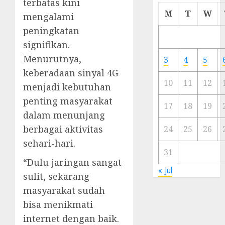
terbatas kini
Cermi
M
T
W
mengalami
Meski
peningkatan
Ada
Artis
signifikan.
Ibu
Menurutnya,
3
4
5
Kota
keberadaan sinyal 4G
10
11
12
menjadi kebutuhan
23/11/20
penting masyarakat
0
17
18
19
dalam menunjang
berbagai aktivitas
24
25
26
sehari-hari.
31
“Dulu jaringan sangat
« Jul
sulit, sekarang
masyarakat sudah
bisa menikmati
internet dengan baik.