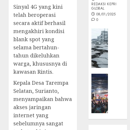
REDAKSI KEPRI
Sinyal 4G yang kini
GLOBAL
telah beroperasi
08/01/2025
0
secara aktif berhasil
mengakhiri kondisi
Opini
blank spot yang
MISI
MAS
selama bertahun-
:
tahun dikeluhkan
Mitigas
warga, khususnya di
Antisip
kawasan Rintis.
Megath
KEPRI
Kepala Desa Tarempa
NATUNA
05/12/202
NEWS
Selatan, Surianto,
0
Opini
menyampaikan bahwa
Masyar
akses jaringan
Sepem
internet yang
Padati
sebelumnya sangat
Kampa
Pasan