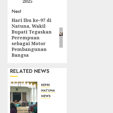
2025
Next
Hari Ibu ke-97 di
Next
Natuna, Wakil
post:
Bupati Tegaskan
Perempuan
sebagai Motor
Pembangunan
Bangsa
RELATED NEWS
KEPRI
NATUNA
NEWS
Reses
di