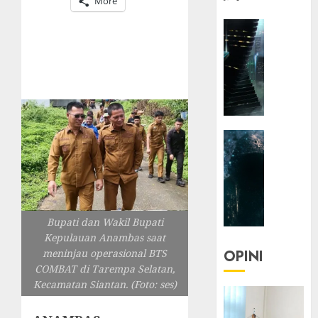
More
HEADLIN
KOLOM
NASIONA
TEKNOLO
KOLO
|
Parado
HEADLIN
Utopia
KOLOM
TEKNOLO
05/06/20
KOLO
0
|
Senjak
Bupati dan Wakil Bupati
Human
Kepulauan Anambas saat
meninjau operasional BTS
OPINI
23/03/20
COMBAT di Tarempa Selatan,
Kecamatan Siantan. (Foto: ses)
0