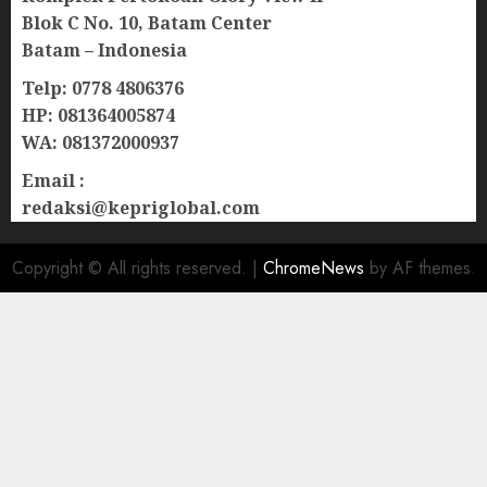
Blok C No. 10, Batam Center
Batam – Indonesia
Telp: 0778 4806376
HP: 081364005874
WA: 081372000937
Email :
redaksi@kepriglobal.com
Copyright © All rights reserved.
|
ChromeNews
by AF themes.