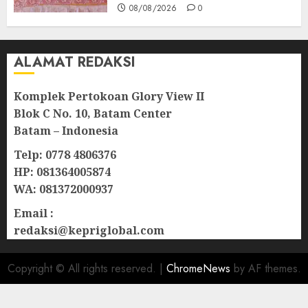
08/08/2026
0
ALAMAT REDAKSI
Komplek Pertokoan Glory View II
Blok C No. 10, Batam Center
Batam – Indonesia
Telp: 0778 4806376
HP: 081364005874
WA: 081372000937
Email :
redaksi@kepriglobal.com
Copyright © All rights reserved.
|
ChromeNews
by AF themes.