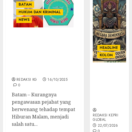
BATAM
HUKUM DAN KRIMINAL
NEWS
Aliansi LSM ORMAS
Peduli Kepri Soroti First
HEADLINE
Club Entertainment
KOLOM
“Terkait Pelanggaran
Hak Pekerja dan Jam
KOLOM |
Operasional”
Semantik
REDAKSI KG
16/10/2025
Kekuasaan
0
dalam Kosa
Batam – Kurangnya
Kata yang
pengawasan pejabat yang
Berlutut
berwenang tehadap tempat
REDAKSI KEPRI
Hiburan Malam, menjadi
GLOBAL
salah satu...
22/07/2026
0