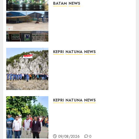
BATAM
NEWS
Nelayan Tradisional Batu
Merah Keluhkan Pembuangan
Lumpur ke Laut Hasil
Dredging di Perairan
McDermott
10/08/2026
0
KEPRI
NATUNA
NEWS
Kibarkan Merah Putih di
Pulau Sahi, TNI AU dan
Masyarakat Natuna Kobarkan
Semangat Kemerdekaan di
Wilayah Perbatasan
10/08/2026
0
KEPRI
NATUNA
NEWS
Semarak HUT ke-19 Desa
Selading, Marzuki Ajak
Warga Rawat Kebersamaan
dan Kepedulian
09/08/2026
0