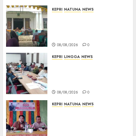
KEPRI
NATUNA
NEWS
Reses di Natuna, DPRD Kepri
Terima Aspirasi Jalan
Cempaka Putih hingga Akses
Air Lengit–Selemam
08/08/2026
0
KEPRI
LINGGA
NEWS
Polemik Lahan PT CSA, Kades
Limbung Tegas: Tak Akan
Teken Surat Tanah Tanpa
Bukti Sah
08/08/2026
0
KEPRI
NATUNA
NEWS
Reses DPRD Kepri di Natuna
Buka Ruang Aspirasi, Warga
Optimistis Usulan
Pembangunan Diperjuangkan