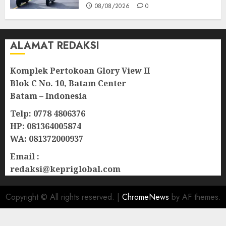
08/08/2026
0
ALAMAT REDAKSI
Komplek Pertokoan Glory View II
Blok C No. 10, Batam Center
Batam – Indonesia
Telp: 0778 4806376
HP: 081364005874
WA: 081372000937
Email :
redaksi@kepriglobal.com
Copyright © All rights reserved.
|
ChromeNews
by AF themes.