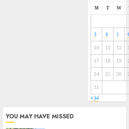
Cermi
M
T
W
Meski
Ada
Artis
Ibu
3
4
5
Kota
10
11
12
23/11/20
0
17
18
19
24
25
26
31
« Jul
YOU MAY HAVE MISSED