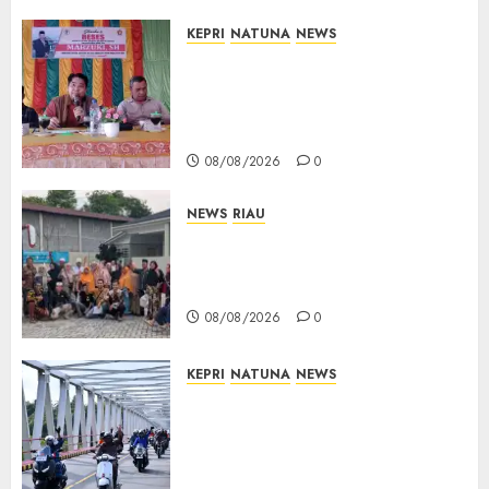
KEPRI
NATUNA
NEWS
Reses DPRD Kepri di Natuna
Buka Ruang Aspirasi, Warga
Optimistis Usulan
Pembangunan Diperjuangkan
08/08/2026
0
NEWS
RIAU
PT Arara Abadi-AAP Sinarmas
Distrik Merawang Berikan
Bantuan Operasi Gratis
08/08/2026
0
KEPRI
NATUNA
NEWS
Bendera Merah Putih
Berkibar di Jalanan Natuna,
TNI AU Gelorakan Semangat
Kemerdekaan