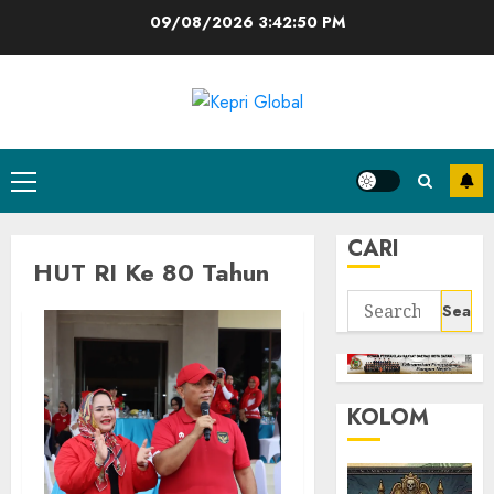
Skip
09/08/2026
3:42:50 PM
to
content
Primary
Menu
CARI
HUT RI Ke 80 Tahun
Search
for:
KOLOM