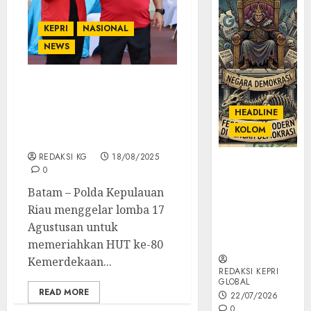
KEPRI
NASIONAL
NEWS
Meriahkan HUT Ke – 80
Republik Indonesia Polda
HEADLINE
Kepri Gelar Berbagai
KOLOM
Lomba
REDAKSI KG
18/08/2025
KOLOM |
0
Semantik
Batam – Polda Kepulauan
Kekuasaan
Riau menggelar lomba 17
dalam Kosa
Kata yang
Agustusan untuk
Berlutut
memeriahkan HUT ke-80
Kemerdekaan...
REDAKSI KEPRI
GLOBAL
READ MORE
22/07/2026
0