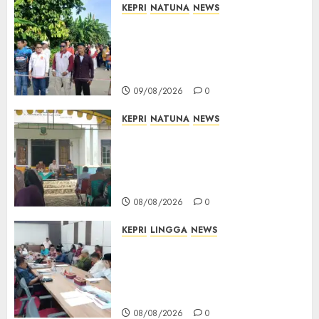
KEPRI
NATUNA
NEWS
Semarak HUT ke-19 Desa
Selading, Marzuki Ajak
Warga Rawat Kebersamaan
dan Kepedulian
09/08/2026
0
KEPRI
NATUNA
NEWS
Reses di Natuna, DPRD Kepri
Terima Aspirasi Jalan
Cempaka Putih hingga Akses
Air Lengit–Selemam
08/08/2026
0
KEPRI
LINGGA
NEWS
Polemik Lahan PT CSA, Kades
Limbung Tegas: Tak Akan
Teken Surat Tanah Tanpa
Bukti Sah
08/08/2026
0