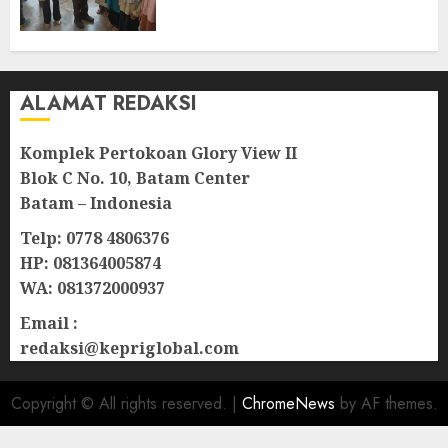
Berkelanjutan di Natuna
06/08/2026
0
ALAMAT REDAKSI
Komplek Pertokoan Glory View II
Blok C No. 10, Batam Center
Batam – Indonesia
Telp: 0778 4806376
HP: 081364005874
WA: 081372000937
Email :
redaksi@kepriglobal.com
Copyright © All rights reserved.
|
ChromeNews
by AF themes.