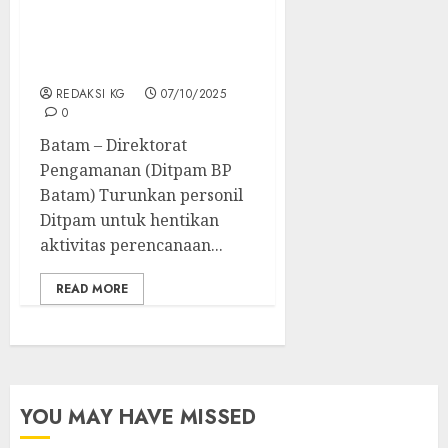
Ditpam BP Batam
Hentikan aktivitas Liar
Terkait Penggunaan
ROW Jalan di Sekupang
REDAKSI KG
07/10/2025
0
Batam – Direktorat
Pengamanan (Ditpam BP
Batam) Turunkan personil
Ditpam untuk hentikan
aktivitas perencanaan...
READ MORE
YOU MAY HAVE MISSED