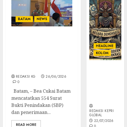
BATAM
NEWS
Konsisten Lakukan
Pengawasan, Rapor
HEADLINE
Semester l BC Batam
KOLOM
Catat 554 Penindakan &
Penerimaan Rp474,86
KOLOM |
Miliar
Semantik
REDAKSI KG
26/06/2026
Kekuasaan
0
dalam Kosa
Batam, – Bea Cukai Batam
Kata yang
mencatatkan 554 Surat
Berlutut
Bukti Penindakan (SBP)
REDAKSI KEPRI
dan penerimaan...
GLOBAL
22/07/2026
READ MORE
0