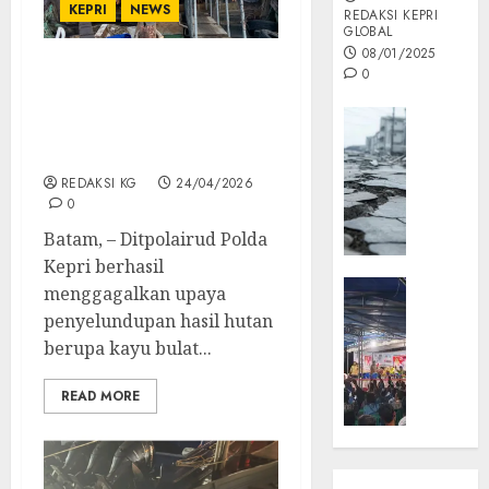
KEPRI
NEWS
REDAKSI KEPRI
GLOBAL
08/01/2025
0
Ditpolairud Polda Kepri
Gagalkan Penyeludupan
Opini
12.000 Batang Kayu
MISI
Bakau Tujuan Singapur
MAS
REDAKSI KG
24/04/2026
:
0
Mitigas
Batam, – Ditpolairud Polda
Antisip
Kepri berhasil
Megath
KEPRI
menggagalkan upaya
NATUNA
05/12/202
penyelundupan hasil hutan
NEWS
berupa kayu bulat...
0
Opini
Masyar
READ MORE
Sepem
Padati
Kampa
Pasan