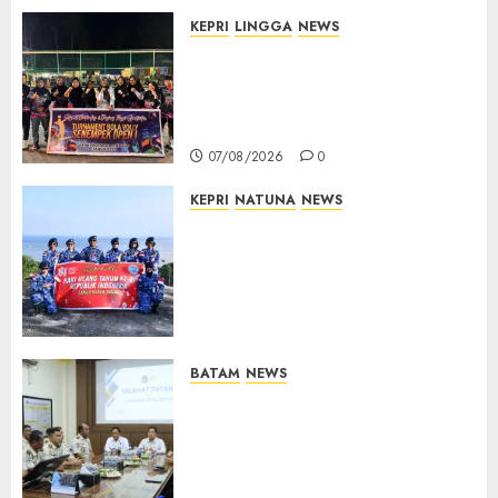
KEPRI
LINGGA
NEWS
Ketua DPRD Lingga Maya Sari
Buka Turnamen Voli
Senempek Open I, Dorong
Lahirnya Atlet Berprestasi
07/08/2026
0
KEPRI
NATUNA
NEWS
Merah Putih Raksasa Berkibar
di Perbatasan, TNI AU dan
Lintas Instansi Perkuat
Semangat Kebangsaan di
Natuna
07/08/2026
0
BATAM
NEWS
Deputi Imigrasi dan
Pemasyarakatan Kemenko
Kumham Imipas Kunjungi
Lapas Batam, Bahas