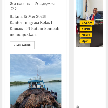
REDAKSI KG
05/05/2026
0
Batam, [5 Mei 2026] –
Kantor Imigrasi Kelas I
BATAM
Khusus TPI Batam kembali
KEPRI
menunjukkan...
NEWS
Opini
READ MORE
Ahmad Fakih
Rambe, SH:
Advokat
Senior
dengan
Pengalaman
dan
Integritas di
Dunia
Hukum