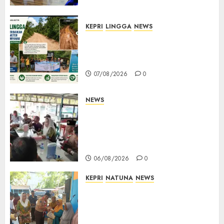
Overstaying dan KUHP Baru
07/08/2026
0
KEPRI
LINGGA
NEWS
CSR PT CSA Berbuah Manfaat,
Jalan Rusak Menuju Pantai
Mempanak Kini Mulus
07/08/2026
0
NEWS
Bangun Komunikasi Tanpa
Sekat, Bupati dan Wakil
Bupati Natuna Ngopi Bersama
Wartawan
06/08/2026
0
KEPRI
NATUNA
NEWS
Dari Ujung Negeri, Tower
Bersama Group Hadir Bawa
Kepedulian Sosial, Bupati Cen
Sui Lan Dorong CSR