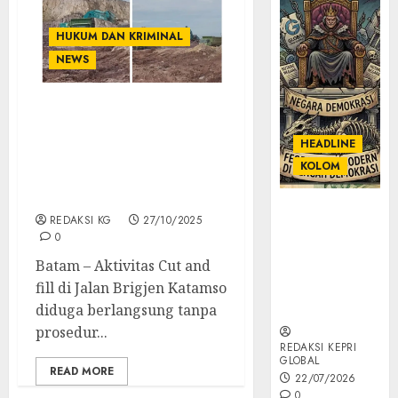
HUKUM DAN KRIMINAL
NEWS
Aktivitas Cut and Fill
Ilegal Kembali Marak di
HEADLINE
Batu Aji, Pejabat
KOLOM
Berwenang Diduga
Tutup Mata
KOLOM |
REDAKSI KG
27/10/2025
Semantik
0
Kekuasaan
Batam – Aktivitas Cut and
dalam Kosa
fill di Jalan Brigjen Katamso
Kata yang
Berlutut
diduga berlangsung tanpa
prosedur...
REDAKSI KEPRI
GLOBAL
READ MORE
22/07/2026
0