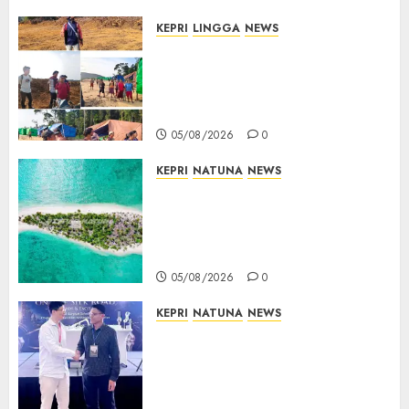
KEPRI
LINGGA
NEWS
Ribuan Pekerja Lokal PT CSA
Kompak Siap Turun ke RDP,
Tegaskan Perusahaan Jadi
Sumber Penghidupan
05/08/2026
0
KEPRI
NATUNA
NEWS
Negara Hadir di Perbatasan,
Pembangunan Tanggul Pulau
Kepala Bawa Harapan Baru
bagi Warga
05/08/2026
0
KEPRI
NATUNA
NEWS
Dokter TNI AU dari Natuna
Tampil di Forum
Internasional, Bawa Gagasan
Pengembangan Bedah