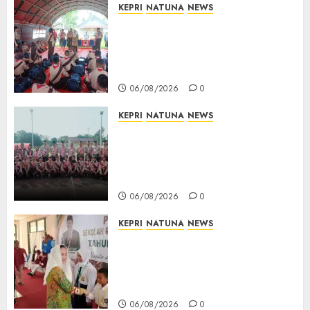
KEPRI
NATUNA
NEWS
Bupati Natuna Lepas
Kontingen Jamnas XII, Titip
Pesan Jaga Nama Baik Daerah
dan Utamakan Pendidikan
06/08/2026
0
KEPRI
NATUNA
NEWS
16 Putra-Putri Terbaik Natuna
Digembleng Jelang Jambore
Nasional XII 2026, Wabup
Jarmin: Kalian Duta Daerah
06/08/2026
0
KEPRI
NATUNA
NEWS
Cen Sui Lan Buka MPLS
Sekolah Rakyat Natuna,
Tanamkan Semangat Raih
Masa Depan Gemilang
06/08/2026
0