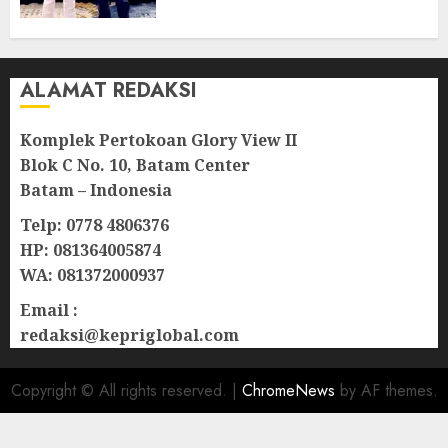
Ortopedi Asia Tenggara
05/08/2026
0
ALAMAT REDAKSI
Komplek Pertokoan Glory View II
Blok C No. 10, Batam Center
Batam – Indonesia
Telp: 0778 4806376
HP: 081364005874
WA: 081372000937
Email :
redaksi@kepriglobal.com
Copyright © All rights reserved.
|
ChromeNews
by AF themes.