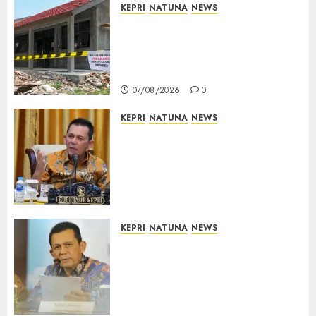
KEPRI
NATUNA
NEWS
Revitalisasi 107 Sekolah
Dimulai, Pemprov Kepri
Prioritaskan Wilayah 3T dan
Sekolah Rusak
07/08/2026
0
KEPRI
NATUNA
NEWS
Tim Konsultan Kawal
Revitalisasi 107 Sekolah di
Kepri, Pastikan Pembangunan
Berkualitas dan Tepat
Sasaran
07/08/2026
0
KEPRI
NATUNA
NEWS
Revitalisasi 107 Sekolah di
Kepri Telan Rp97 Miliar,
Pemerintah Prioritaskan
Wilayah 3T untuk Perkuat
Mutu Pendidikan