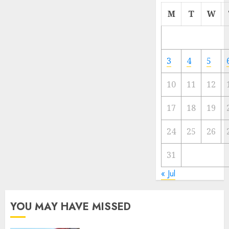
Cermi
M
T
W
Meski
Ada
Artis
Ibu
3
4
5
Kota
10
11
12
23/11/20
0
17
18
19
24
25
26
31
« Jul
YOU MAY HAVE MISSED