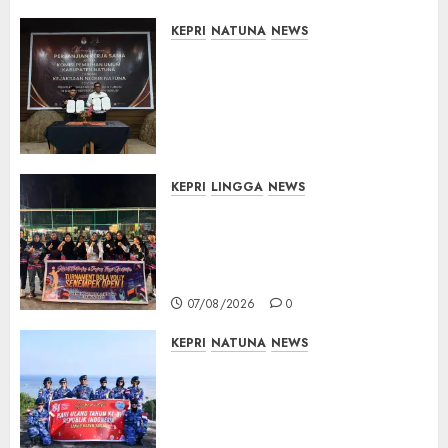
07/08/2026
0
KEPRI
NATUNA
NEWS
Kejari Natuna dan KPU Teken
Kerja Sama Lima Tahun,
Perkuat Pendampingan
Hukum Penyelenggaraan
Pemilu
07/08/2026
0
KEPRI
LINGGA
NEWS
Ketua DPRD Lingga Maya Sari
Buka Turnamen Voli
Senempek Open I, Dorong
Lahirnya Atlet Berprestasi
07/08/2026
0
KEPRI
NATUNA
NEWS
Merah Putih Raksasa Berkibar
di Perbatasan, TNI AU dan
Lintas Instansi Perkuat
Semangat Kebangsaan di