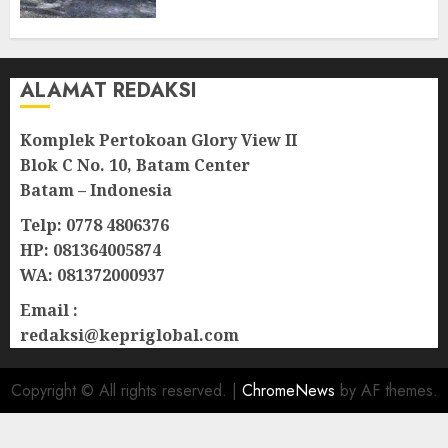
Natuna
07/08/2026
0
ALAMAT REDAKSI
Komplek Pertokoan Glory View II
Blok C No. 10, Batam Center
Batam – Indonesia
Telp: 0778 4806376
HP: 081364005874
WA: 081372000937
Email :
redaksi@kepriglobal.com
Copyright © All rights reserved.
|
ChromeNews
by AF themes.