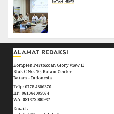
BATAM
NEWS
Deputi Imigrasi dan
Pemasyarakatan Kemenko
Kumham Imipas Kunjungi
Lapas Batam, Bahas
Overstaying dan KUHP Baru
07/08/2026
0
ALAMAT REDAKSI
Komplek Pertokoan Glory View II
Blok C No. 10, Batam Center
Batam – Indonesia
Telp: 0778 4806376
HP: 081364005874
WA: 081372000937
Email :