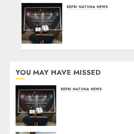
KEPRI
NATUNA
NEWS
Kejari Natuna dan KPU
Teken Kerja Sama Lima
Tahun, Perkuat
Pendampingan Hukum
Penyelenggaraan Pemilu
07/08/2026
0
YOU MAY HAVE MISSED
KEPRI
NATUNA
NEWS
Kejari Natuna dan KPU Teke
Kerja Sama Lima Tahun,
Perkuat Pendampingan
Hukum Penyelenggaraan
Pemilu
07/08/2026
0