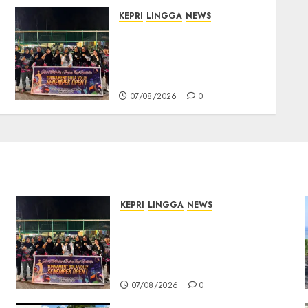
KEPRI
LINGGA
NEWS
Ketua DPRD Lingga Maya
Sari Buka Turnamen Voli
Senempek Open I, Dorong
Lahirnya Atlet Berprestasi
07/08/2026
0
KEPRI
LINGGA
NEWS
n
Ketua DPRD Lingga Maya
Sari Buka Turnamen Voli
Senempek Open I, Dorong
Lahirnya Atlet Berprestasi
07/08/2026
0