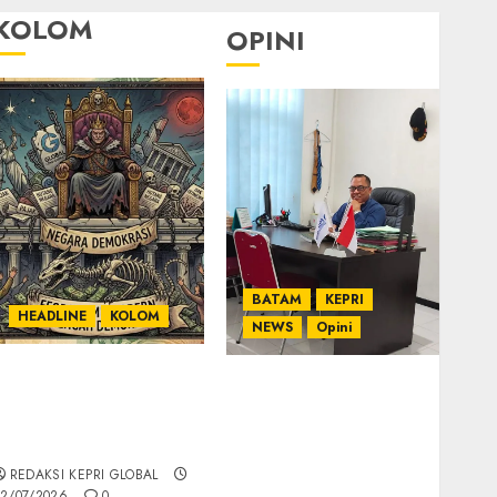
KOLOM
OPINI
BATAM
KEPRI
HEADLINE
KOLOM
NEWS
Opini
KOLOM | Semantik
Ahmad Fakih Rambe,
Kekuasaan dalam
SH: Advokat Senior
Kosa Kata yang
dengan Pengalaman
Berlutut
dan Integritas di
REDAKSI KEPRI GLOBAL
Dunia Hukum
2/07/2026
0