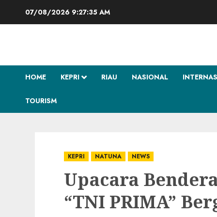
Skip
07/08/2026
9:27:36 AM
to
content
HOME
KEPRI
RIAU
NASIONAL
INTERNA
TOURISM
KEPRI
NATUNA
NEWS
Upacara Bendera
“TNI PRIMA” Ber