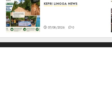
KEPRI
LINGGA
NEWS
CSR PT CSA Berbuah
Manfaat, Jalan Rusak Menuju
Pantai Mempanak Kini Mulus
07/08/2026
0