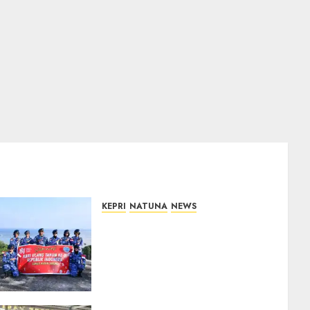
KEPRI
NATUNA
NEWS
Merah Putih Raksasa
Berkibar di Perbatasan, TNI
AU dan Lintas Instansi
Perkuat Semangat
Kebangsaan di Natuna
07/08/2026
0