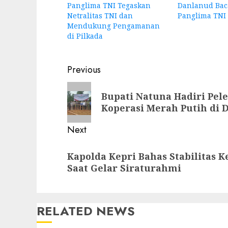
Panglima TNI Tegaskan
Danlanud Bac
Netralitas TNI dan
Panglima TNI
Mendukung Pengamanan
di Pilkada
Post
Previous
navigation
Previous
Bupati Natuna Hadiri Pe
post:
Koperasi Merah Putih di 
Next
Next
Kapolda Kepri Bahas Stabilitas
post:
Saat Gelar Siraturahmi
RELATED NEWS