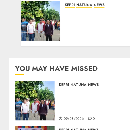
KEPRI
NATUNA
NEWS
Semarak HUT ke-19 Desa
Selading, Marzuki Ajak
Warga Rawat
Kebersamaan dan
Kepedulian
09/08/2026
0
YOU MAY HAVE MISSED
KEPRI
NATUNA
NEWS
Semarak HUT ke-19 Desa
Selading, Marzuki Ajak
Warga Rawat Kebersamaan
dan Kepedulian
09/08/2026
0