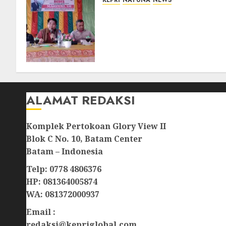
KEPRI
NATUNA
NEWS
Reses DPRD Kepri di Natuna
Buka Ruang Aspirasi, Warga
Optimistis Usulan
Pembangunan
Diperjuangkan
08/08/2026
0
ALAMAT REDAKSI
Komplek Pertokoan Glory View II
Blok C No. 10, Batam Center
Batam – Indonesia
Telp: 0778 4806376
HP: 081364005874
WA: 081372000937
Email :
redaksi@kepriglobal.com