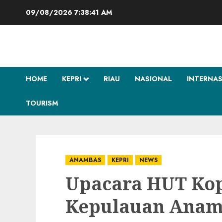
Skip
09/08/2026
7:38:42 AM
to
content
HOME
KEPRI
RIAU
NASIONAL
INTERNA
TOURISM
ANAMBAS
KEPRI
NEWS
Upacara HUT Kop
Kepulauan Anam