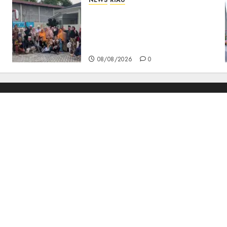
NEWS
RIAU
PT Arara Abadi-AAP
Sinarmas Distrik Merawang
Berikan Bantuan Operasi
Gratis
08/08/2026
0