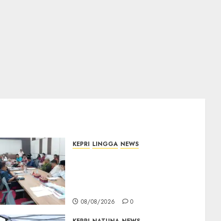
KEPRI
LINGGA
NEWS
Polemik Lahan PT CSA,
Kades Limbung Tegas: Tak
Akan Teken Surat Tanah
Tanpa Bukti Sah
08/08/2026
0