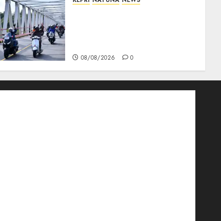
KEPRI
NATUNA
NEWS
Bendera Merah Putih
Berkibar di Jalanan Natuna,
TNI AU Gelorakan Semangat
Kemerdekaan
08/08/2026
0