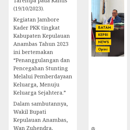
Tarempa pada Kamis
(19/10/2023).
Kegiatan Jambore
Kader PKK tingkat
BATAM
Kabupaten Kepulauan
KEPRI
NEWS
Anambas Tahun 2023
Opini
ini bertemakan
“Penanggulangan dan
Ahmad Fakih
Pencegahan Stunting
Rambe, SH:
Melalui Pemberdayaan
Advokat
Senior
Keluarga, Menuju
dengan
Keluarga Sejahtera.”
Pengalaman
dan
Dalam sambutannya,
Integritas di
Wakil Bupati
Dunia
Kepulauan Anambas,
Hukum
Wan Zuhendra,