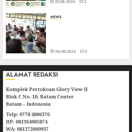
07/08/2026
0
NEWS
Bangun Komunikasi Tanpa
Sekat, Bupati dan Wakil
Bupati Natuna Ngopi Bersama
Wartawan
06/08/2026
0
ALAMAT REDAKSI
Komplek Pertokoan Glory View II
Blok C No. 10, Batam Center
Batam – Indonesia
Telp: 0778 4806376
HP: 081364005874
WA: 081372000937