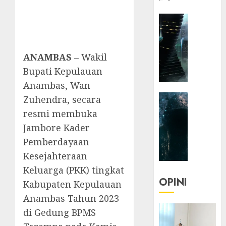
HEADLIN
KOLOM
NASIONA
TEKNOLO
ANAMBAS
– Wakil
KOLO
Bupati Kepulauan
|
Anambas, Wan
Parado
HEADLIN
Zuhendra, secara
Utopia
KOLOM
resmi membuka
TEKNOLO
05/06/20
Jambore Kader
KOLO
0
Pemberdayaan
|
Kesejahteraan
Senjak
Human
Keluarga (PKK) tingkat
OPINI
Kabupaten Kepulauan
23/03/20
Anambas Tahun 2023
0
di Gedung BPMS