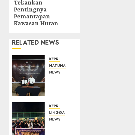
Tekankan
post:
Pentingnya
Pemantapan
Kawasan Hutan
RELATED NEWS
KEPRI
NATUNA
NEWS
Kejari
Natuna
dan
KPU
Teken
KEPRI
Kerja
LINGGA
Sama
NEWS
Lima
Ketua
Tahun,
DPRD