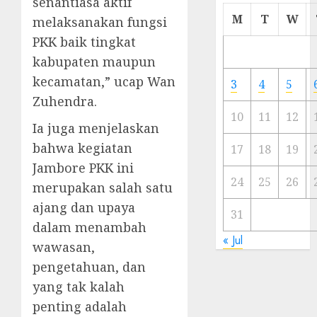
senantiasa aktif
Cermi
M
T
W
melaksanakan fungsi
Meski
PKK baik tingkat
Ada
kabupaten maupun
Artis
Ibu
kecamatan,” ucap Wan
3
4
5
Kota
Zuhendra.
10
11
12
23/11/20
Ia juga menjelaskan
bahwa kegiatan
0
17
18
19
Jambore PKK ini
24
25
26
merupakan salah satu
ajang dan upaya
31
dalam menambah
« Jul
wawasan,
pengetahuan, dan
yang tak kalah
penting adalah