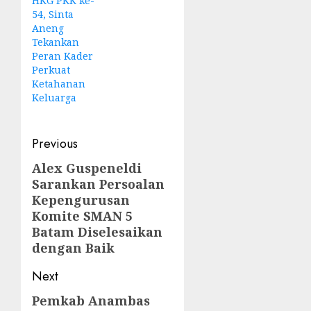
HKG PKK ke-
54, Sinta
Aneng
Tekankan
Peran Kader
Perkuat
Ketahanan
Keluarga
Post
Previous
navigation
Alex Guspeneldi
Previous
Sarankan Persoalan
post:
Kepengurusan
Komite SMAN 5
Batam Diselesaikan
dengan Baik
Next
Pemkab Anambas
Next