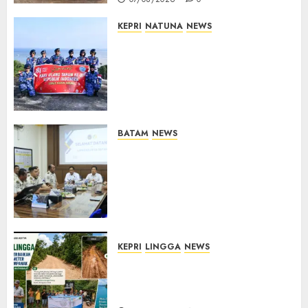
KEPRI
NATUNA
NEWS
Merah Putih Raksasa Berkibar
di Perbatasan, TNI AU dan
Lintas Instansi Perkuat
Semangat Kebangsaan di
Natuna
07/08/2026
0
BATAM
NEWS
Deputi Imigrasi dan
Pemasyarakatan Kemenko
Kumham Imipas Kunjungi
Lapas Batam, Bahas
Overstaying dan KUHP Baru
07/08/2026
0
KEPRI
LINGGA
NEWS
CSR PT CSA Berbuah Manfaat,
Jalan Rusak Menuju Pantai
Mempanak Kini Mulus