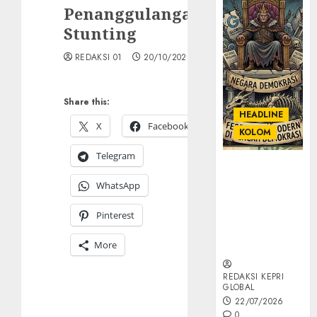
Penanggulangan
Stunting
REDAKSI 01
20/10/2023
Share this:
HEADLINE
X
Facebook
KOLOM
Telegram
KOLOM |
Semantik
WhatsApp
Kekuasaan
dalam Kosa
Pinterest
Kata yang
More
Berlutut
REDAKSI KEPRI
GLOBAL
22/07/2026
0