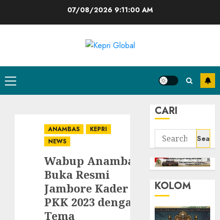
Skip
07/08/2026
9:11:01 AM
to
content
Primary
Menu
CARI
ANAMBAS
KEPRI
Search
NEWS
for:
Wabup Anambas
Buka Resmi
KOLOM
Jambore Kader
PKK 2023 dengan
Tema