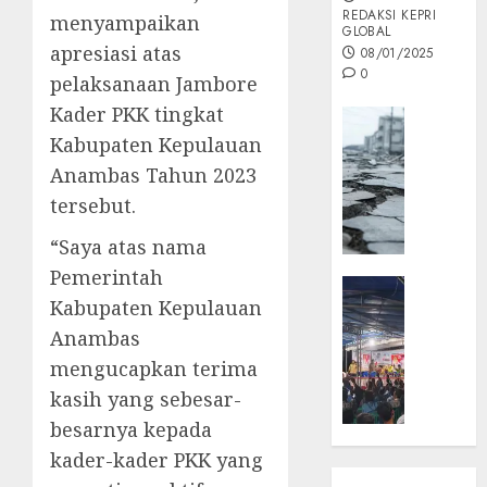
REDAKSI KEPRI
menyampaikan
GLOBAL
apresiasi atas
08/01/2025
0
pelaksanaan Jambore
Kader PKK tingkat
Opini
Kabupaten Kepulauan
MISI
MAS
Anambas Tahun 2023
:
tersebut.
Mitigas
Antisip
“Saya atas nama
Megath
Pemerintah
KEPRI
Kabupaten Kepulauan
NATUNA
05/12/202
NEWS
Anambas
0
Opini
mengucapkan terima
Masyar
kasih yang sebesar-
Sepem
besarnya kepada
Padati
kader-kader PKK yang
Kampa
Pasan