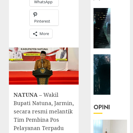
WhatsApp
HEADLIN
KOLOM
Pinterest
NASIONA
TEKNOLO
More
KOLO
|
Parado
HEADLIN
Utopia
KOLOM
TEKNOLO
05/06/20
KOLO
0
|
Senjak
NATUNA –
Wakil
Human
Bupati Natuna, Jarmin,
OPINI
secara resmi melantik
23/03/20
Tim Pembina Pos
0
Pelayanan Terpadu