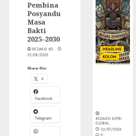
Pembina
Posyandu
Masa
Bakti
2025–2030
REDAKSI KG
HEADLINE
22/08/2025
KOLOM
Share this:
KOLOM |
Semantik
X
Kekuasaan
dalam Kosa
Facebook
Kata yang
Berlutut
Telegram
REDAKSI KEPRI
GLOBAL
22/07/2026
0