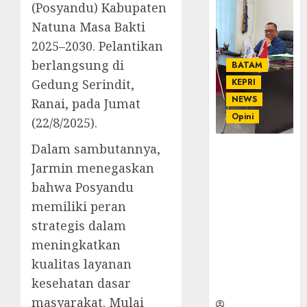
(Posyandu) Kabupaten
Natuna Masa Bakti
2025–2030. Pelantikan
berlangsung di
BATAM
Gedung Serindit,
KEPRI
NEWS
Ranai, pada Jumat
Opini
(22/8/2025).
Dalam sambutannya,
Ahmad Fakih
Rambe, SH:
Jarmin menegaskan
Advokat
bahwa Posyandu
Senior
memiliki peran
dengan
strategis dalam
Pengalaman
dan
meningkatkan
Integritas di
kualitas layanan
Dunia
kesehatan dasar
Hukum
masyarakat. Mulai