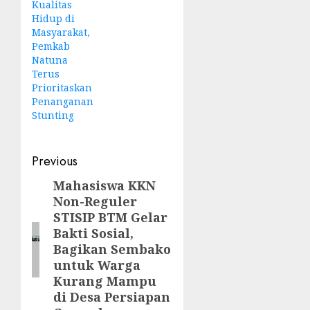
Kualitas
Hidup di
Masyarakat,
Pemkab
Natuna
Terus
Prioritaskan
Penanganan
Stunting
Post
Previous
navigation
Mahasiswa KKN
Previous
Non-Reguler
post:
STISIP BTM Gelar
Bakti Sosial,
Bagikan Sembako
untuk Warga
Kurang Mampu
di Desa Persiapan