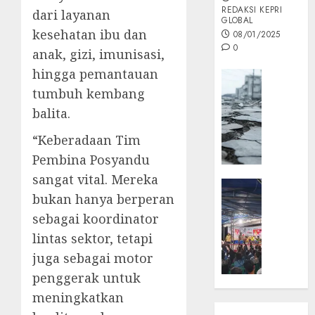
REDAKSI KEPRI
dari layanan
GLOBAL
kesehatan ibu dan
08/01/2025
0
anak, gizi, imunisasi,
hingga pemantauan
Opini
tumbuh kembang
MISI
MAS
balita.
:
“Keberadaan Tim
Mitigas
Antisip
Pembina Posyandu
Megath
sangat vital. Mereka
KEPRI
bukan hanya berperan
NATUNA
05/12/202
NEWS
sebagai koordinator
0
Opini
lintas sektor, tetapi
Masyar
juga sebagai motor
Sepem
penggerak untuk
Padati
meningkatkan
Kampa
Pasan