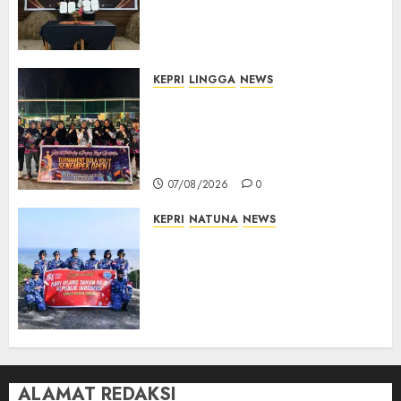
Perkuat Pendampingan
Hukum Penyelenggaraan
Pemilu
07/08/2026
0
KEPRI
LINGGA
NEWS
Ketua DPRD Lingga Maya Sari
Buka Turnamen Voli
Senempek Open I, Dorong
Lahirnya Atlet Berprestasi
07/08/2026
0
KEPRI
NATUNA
NEWS
Merah Putih Raksasa Berkibar
di Perbatasan, TNI AU dan
Lintas Instansi Perkuat
Semangat Kebangsaan di
Natuna
07/08/2026
0
ALAMAT REDAKSI