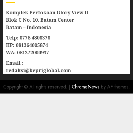
Komplek Pertokoan Glory View II
Blok C No. 10, Batam Center
Batam – Indonesia
Telp: 0778 4806376
HP: 081364005874
WA: 081372000937
Email :
redaksi@kepriglobal.com
Copyright © All rights reserved.
|
ChromeNews
by AF themes.