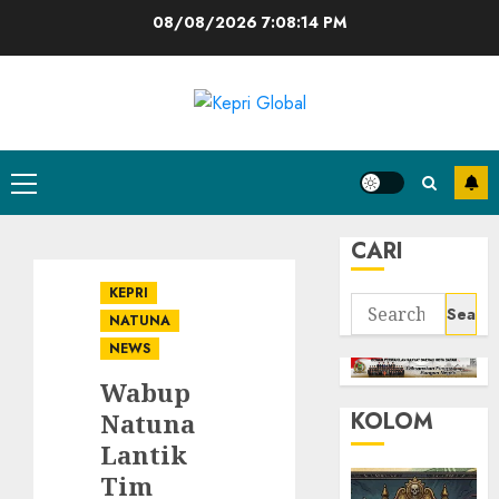
Skip
08/08/2026
7:08:14 PM
to
content
Primary
Menu
CARI
KEPRI
Search
NATUNA
for:
NEWS
Wabup
KOLOM
Natuna
Lantik
Tim