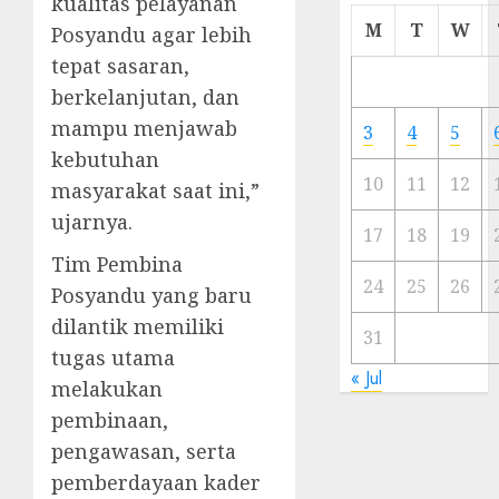
kualitas pelayanan
Cermi
M
T
W
Posyandu agar lebih
Meski
tepat sasaran,
Ada
berkelanjutan, dan
Artis
Ibu
mampu menjawab
3
4
5
Kota
kebutuhan
10
11
12
masyarakat saat ini,”
23/11/20
ujarnya.
0
17
18
19
Tim Pembina
24
25
26
Posyandu yang baru
dilantik memiliki
31
tugas utama
« Jul
melakukan
pembinaan,
pengawasan, serta
pemberdayaan kader