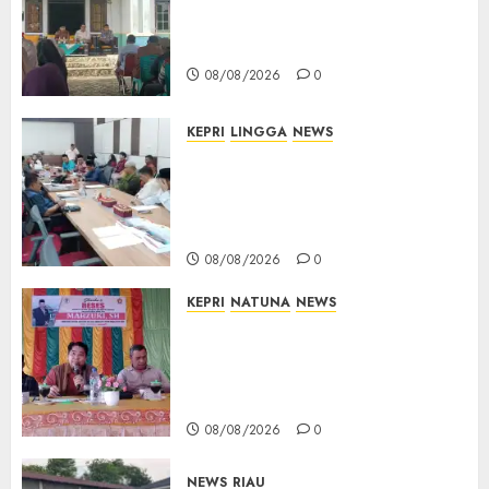
Warga Dorong Jalan Cempaka
Putih Segera Dibangun
08/08/2026
0
KEPRI
LINGGA
NEWS
Polemik Lahan PT CSA, Kades
Limbung Tegas: Tak Akan
Teken Surat Tanah Tanpa
Bukti Sah
08/08/2026
0
KEPRI
NATUNA
NEWS
Reses DPRD Kepri di Natuna
Buka Ruang Aspirasi, Warga
Optimistis Usulan
Pembangunan Diperjuangkan
08/08/2026
0
NEWS
RIAU