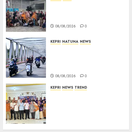
PT Arara Abadi-AAP Sinarmas
Distrik Merawang Berikan
Bantuan Operasi Gratis
08/08/2026
0
KEPRI
NATUNA
NEWS
Bendera Merah Putih
Berkibar di Jalanan Natuna,
TNI AU Gelorakan Semangat
Kemerdekaan
08/08/2026
0
KEPRI
NEWS
TREND
Ombudsman Kepri Tampung
Puluhan Keluhan Warga
Bintan, Mulai dari Bantuan
Sosial, BBM Solar, Hingga
Lampu Jalan
08/08/2026
0