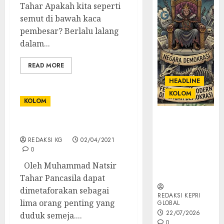
Tahar Apakah kita seperti
semut di bawah kaca
pembesar? Berlalu lalang
dalam...
READ MORE
HEADLINE
KOLOM
KOLOM
KOLOM |
KOLOM | Diorama
Semantik
REDAKSI KG
02/04/2021
Kekuasaan
0
dalam Kosa
Kata yang
Oleh Muhammad Natsir
Berlutut
Tahar Pancasila dapat
dimetaforakan sebagai
REDAKSI KEPRI
lima orang penting yang
GLOBAL
22/07/2026
duduk semeja....
0