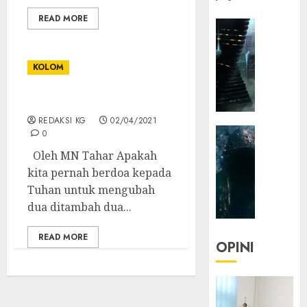
READ MORE
HEADLIN
KOLOM
NASIONA
KOLOM
TEKNOLO
KOLO
KOLOM | Logika Tuhan
|
Parado
REDAKSI KG
02/04/2021
HEADLIN
0
Utopia
KOLOM
Oleh MN Tahar Apakah
TEKNOLO
05/06/20
kita pernah berdoa kepada
KOLO
Tuhan untuk mengubah
0
|
dua ditambah dua...
Senjak
Human
READ MORE
OPINI
23/03/20
0