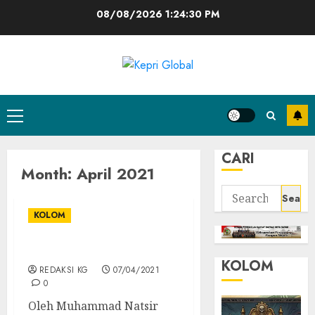
Skip
08/08/2026
1:24:30 PM
to
content
Primary
Menu
CARI
Month:
April 2021
Search
for:
KOLOM
KOLOM | Humanisme
KOLOM
REDAKSI KG
07/04/2021
0
Oleh Muhammad Natsir