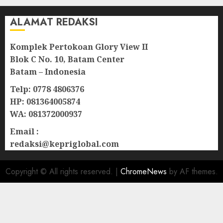
ALAMAT REDAKSI
Komplek Pertokoan Glory View II
Blok C No. 10, Batam Center
Batam – Indonesia
Telp: 0778 4806376
HP: 081364005874
WA: 081372000937
Email :
redaksi@kepriglobal.com
Copyright © All rights reserved.
|
ChromeNews
by AF themes.