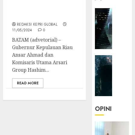
Groundbreaking PT
Solder Tin Andalan
HEADLIN
Indonesia
KOLOM
NASIONA
REDAKSI KEPRI GLOBAL
11/05/2024
0
TEKNOLO
KOLO
BATAM (advetorial) –
|
Gubernur Kepulauan Riau
Parado
Ansar Ahmad dan
HEADLIN
Utopia
Komisaris Utama Arsari
KOLOM
Group Hashim...
TEKNOLO
05/06/20
KOLO
0
READ MORE
|
Senjak
Human
OPINI
23/03/20
0