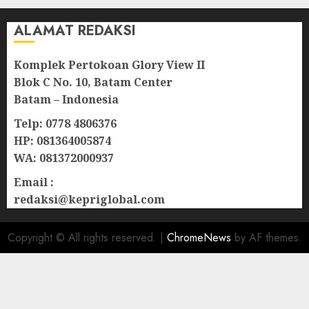
ALAMAT REDAKSI
Komplek Pertokoan Glory View II
Blok C No. 10, Batam Center
Batam – Indonesia
Telp: 0778 4806376
HP: 081364005874
WA: 081372000937
Email :
redaksi@kepriglobal.com
Copyright © All rights reserved.
|
ChromeNews
by AF themes.