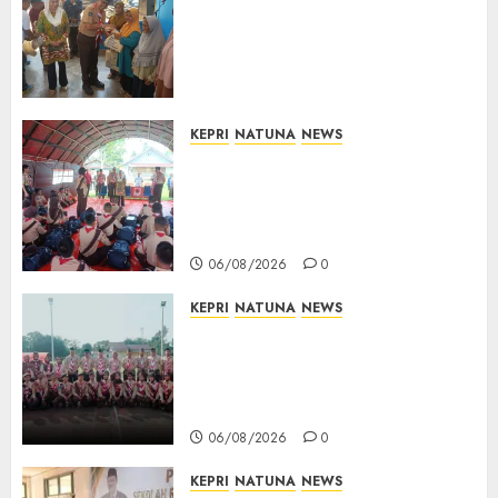
Bersama Group Hadir Bawa
Kepedulian Sosial, Bupati Cen
Sui Lan Dorong CSR
Berkelanjutan di Natuna
06/08/2026
0
KEPRI
NATUNA
NEWS
Bupati Natuna Lepas
Kontingen Jamnas XII, Titip
Pesan Jaga Nama Baik Daerah
dan Utamakan Pendidikan
06/08/2026
0
KEPRI
NATUNA
NEWS
16 Putra-Putri Terbaik Natuna
Digembleng Jelang Jambore
Nasional XII 2026, Wabup
Jarmin: Kalian Duta Daerah
06/08/2026
0
KEPRI
NATUNA
NEWS