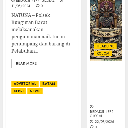
REDAKSI KEPRI GLOBAL
11/05/2024
0
NATUNA – Polsek
Bunguran Barat
melaksanakan
pengamanan naik turun
penumpang dan barang di
HEADLINE
Pelabuhan...
KOLOM
READ MORE
KOLOM |
Semantik
Kekuasaan
ADVETORIAL
BATAM
dalam Kosa
KEPRI
NEWS
Kata yang
Berlutut
Gubernur Kepri dan
Hashim
REDAKSI KEPRI
GLOBAL
Djojohadikusumo
22/07/2026
Lakukan
0