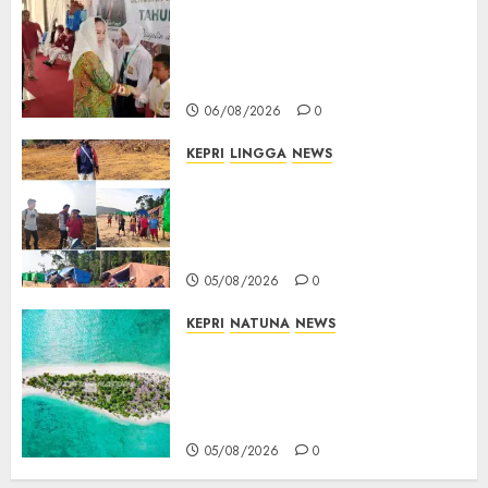
Cen Sui Lan Buka MPLS
Sekolah Rakyat Natuna,
Tanamkan Semangat Raih
Masa Depan Gemilang
06/08/2026
0
KEPRI
LINGGA
NEWS
Ribuan Pekerja Lokal PT CSA
Kompak Siap Turun ke RDP,
Tegaskan Perusahaan Jadi
Sumber Penghidupan
05/08/2026
0
KEPRI
NATUNA
NEWS
Negara Hadir di Perbatasan,
Pembangunan Tanggul Pulau
Kepala Bawa Harapan Baru
bagi Warga
05/08/2026
0