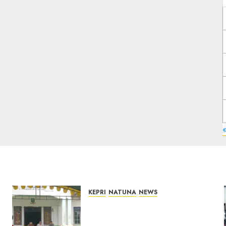
«
KEPRI
NATUNA
NEWS
Reses di Natuna, DPRD Kepri
Terima Aspirasi Jalan