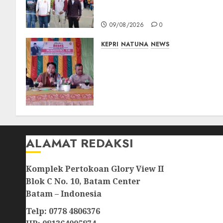
Warga Rawat Kebersamaan
dan Kepedulian
09/08/2026
0
KEPRI
NATUNA
NEWS
Reses DPRD Kepri di Natuna
Buka Ruang Aspirasi, Warga
Optimistis Usulan
Pembangunan
Diperjuangkan
08/08/2026
0
ALAMAT REDAKSI
Komplek Pertokoan Glory View II
Blok C No. 10, Batam Center
Batam – Indonesia
Telp: 0778 4806376