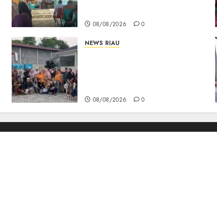
Cempaka Putih hingga Akses
Air Lengit–Selemam
08/08/2026
0
NEWS
RIAU
PT Arara Abadi-AAP
Sinarmas Distrik Merawang
Berikan Bantuan Operasi
Gratis
08/08/2026
0