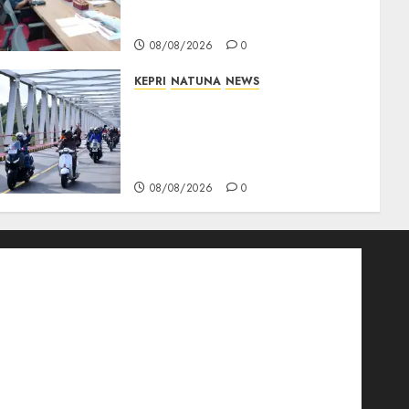
Akan Teken Surat Tanah
Tanpa Bukti Sah
08/08/2026
0
KEPRI
NATUNA
NEWS
Bendera Merah Putih
Berkibar di Jalanan Natuna,
TNI AU Gelorakan Semangat
Kemerdekaan
08/08/2026
0