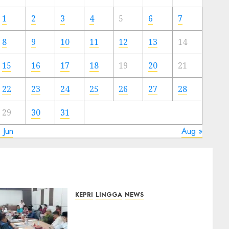
Meski
Ada
1
2
3
4
5
6
7
Artis
Ibu
8
9
10
11
12
13
14
Kota
15
16
17
18
19
20
21
23/11/2024
0
22
23
24
25
26
27
28
29
30
31
 Jun
Aug »
KEPRI
LINGGA
NEWS
Polemik Lahan PT CSA,
Kades Limbung Tegas: Tak