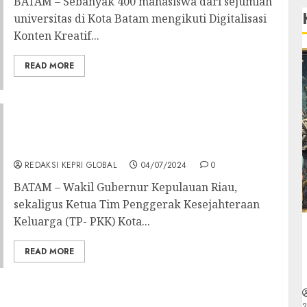
BATAM – Sebanyak 400 mahasiswa dari sejumlah
universitas di Kota Batam mengikuti Digitalisasi
Konten Kreatif...
READ MORE
Buka Workshop Kader Posyandu, Wagub
Marlin Ajak Ciptakan Generasi Sehat, Kuat
dan Hebat
REDAKSI KEPRI GLOBAL
04/07/2024
0
BATAM – Wakil Gubernur Kepulauan Riau,
sekaligus Ketua Tim Penggerak Kesejahteraan
Keluarga (TP- PKK) Kota...
READ MORE
2