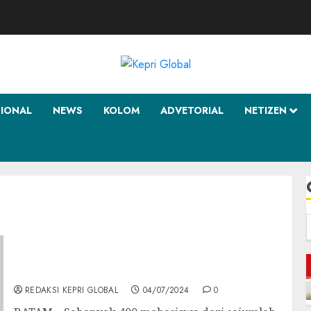
SIONAL
NEWS
KOLOM
ADVETORIAL
NETIZEN
f
Wagub Marlin: Ayo Ciptakan Generasi Emas
Kota Batam di Tahun 2045
REDAKSI KEPRI GLOBAL
04/07/2024
0