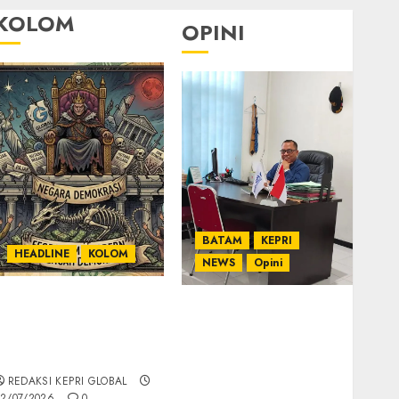
KOLOM
OPINI
BATAM
KEPRI
HEADLINE
KOLOM
NEWS
Opini
KOLOM | Semantik
Ahmad Fakih Rambe,
Kekuasaan dalam
SH: Advokat Senior
Kosa Kata yang
dengan Pengalaman
Berlutut
dan Integritas di
REDAKSI KEPRI GLOBAL
Dunia Hukum
2/07/2026
0