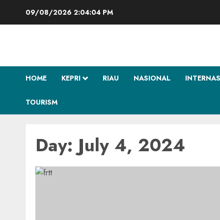
Skip
09/08/2026
2:04:04 PM
to
content
HOME
KEPRI
RIAU
NASIONAL
INTERNA
TOURISM
Day:
July 4, 2024