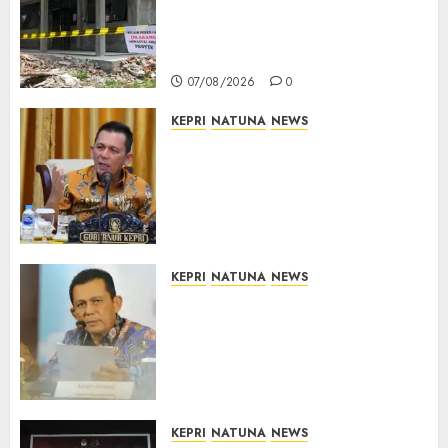
Dimulai, Pemprov Kepri
Prioritaskan Wilayah 3T dan
Sekolah Rusak
07/08/2026
0
KEPRI
NATUNA
NEWS
Tim Konsultan Kawal
Revitalisasi 107 Sekolah di
Kepri, Pastikan Pembangunan
Berkualitas dan Tepat
Sasaran
07/08/2026
0
KEPRI
NATUNA
NEWS
Revitalisasi 107 Sekolah di
Kepri Telan Rp97 Miliar,
Pemerintah Prioritaskan
Wilayah 3T untuk Perkuat
Mutu Pendidikan
07/08/2026
0
KEPRI
NATUNA
NEWS