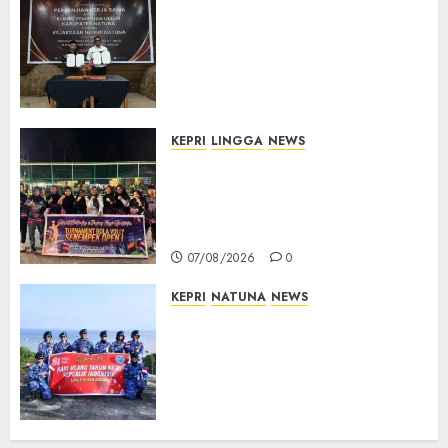
Kejari Natuna dan KPU Teken
Kerja Sama Lima Tahun,
Perkuat Pendampingan
Hukum Penyelenggaraan
Pemilu
07/08/2026
0
KEPRI
LINGGA
NEWS
Ketua DPRD Lingga Maya Sari
Buka Turnamen Voli
Senempek Open I, Dorong
Lahirnya Atlet Berprestasi
07/08/2026
0
KEPRI
NATUNA
NEWS
Merah Putih Raksasa Berkibar
di Perbatasan, TNI AU dan
Lintas Instansi Perkuat
Semangat Kebangsaan di
Natuna
07/08/2026
0