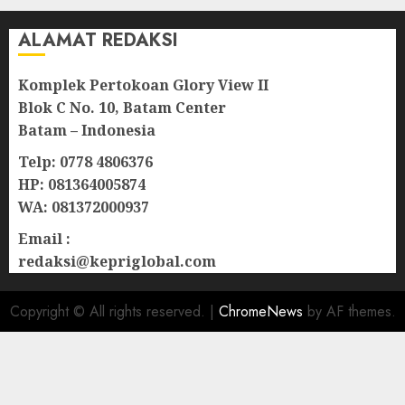
ALAMAT REDAKSI
Komplek Pertokoan Glory View II
Blok C No. 10, Batam Center
Batam – Indonesia
Telp: 0778 4806376
HP: 081364005874
WA: 081372000937
Email :
redaksi@kepriglobal.com
Copyright © All rights reserved.
|
ChromeNews
by AF themes.