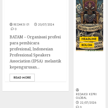
Pembicara Profesional
Tersertifikasi, IPSA
Lantik Kepengurusan di
Kepri
REDAKSI 01
20/07/2024
0
BATAM – Organisasi profesi
HEADLINE
para pembicara
KOLOM
profesional, Indonesian
Professional Speakers
KOLOM |
Association (IPSA) melantik
Semantik
kepengurusan...
Kekuasaan
dalam Kosa
READ MORE
Kata yang
Berlutut
REDAKSI KEPRI
GLOBAL
22/07/2026
0