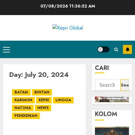
Skip
07/08/2026
11:36:52 AM
to
content
Primary
Menu
CARI
Day:
July 20, 2024
Search
for:
BATAM
BINTAN
KARIMUN
KEPRI
LINGGA
NATUNA
NEWS
KOLOM
PENDIDIKAN
Ciptakan Lebih Banyak