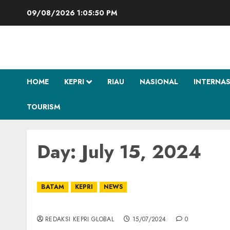
Skip
09/08/2026
1:05:51 PM
to
content
HOME
KEPRI
RIAU
NASIONAL
INTERNA
TOURISM
Day:
July 15, 2024
BATAM
KEPRI
NEWS
Muscablub DPC Batam Tak Buahkan Hasil, D
REDAKSI KEPRI GLOBAL
15/07/2024
0