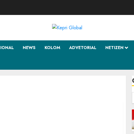
SIONAL
NEWS
KOLOM
ADVETORIAL
NETIZEN
f
PD Hanura Kepri akan Ambil Alih