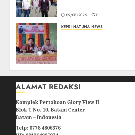
Warga Rawat Kebersamaan
dan Kepedulian
09/08/2026
0
KEPRI
NATUNA
NEWS
Reses DPRD Kepri di Natuna
Buka Ruang Aspirasi, Warga
Optimistis Usulan
Pembangunan
Diperjuangkan
08/08/2026
0
ALAMAT REDAKSI
Komplek Pertokoan Glory View II
Blok C No. 10, Batam Center
Batam – Indonesia
Telp: 0778 4806376