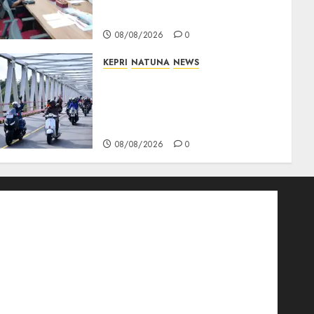
Akan Teken Surat Tanah
Tanpa Bukti Sah
08/08/2026
0
KEPRI
NATUNA
NEWS
Bendera Merah Putih
Berkibar di Jalanan Natuna,
TNI AU Gelorakan Semangat
Kemerdekaan
08/08/2026
0