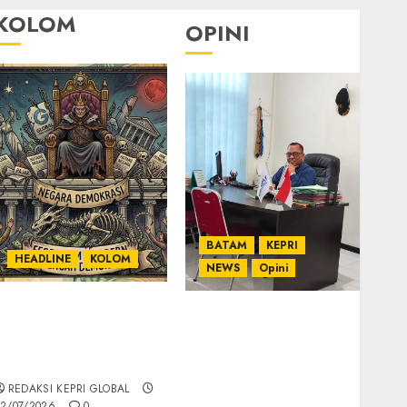
KOLOM
OPINI
BATAM
KEPRI
HEADLINE
KOLOM
NEWS
Opini
KOLOM | Semantik
Ahmad Fakih Rambe,
Kekuasaan dalam
SH: Advokat Senior
Kosa Kata yang
dengan Pengalaman
Berlutut
dan Integritas di
REDAKSI KEPRI GLOBAL
Dunia Hukum
2/07/2026
0