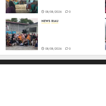
Cempaka Putih hingga Akses
Air Lengit–Selemam
08/08/2026
0
NEWS
RIAU
PT Arara Abadi-AAP
Sinarmas Distrik Merawang
Berikan Bantuan Operasi
Gratis
08/08/2026
0