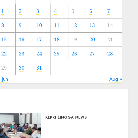
Meski
Ada
1
2
3
4
5
6
7
Artis
Ibu
8
9
10
11
12
13
14
Kota
15
16
17
18
19
20
21
23/11/2024
0
22
23
24
25
26
27
28
29
30
31
 Jun
Aug »
KEPRI
LINGGA
NEWS
Polemik Lahan PT CSA,
Kades Limbung Tegas: Tak