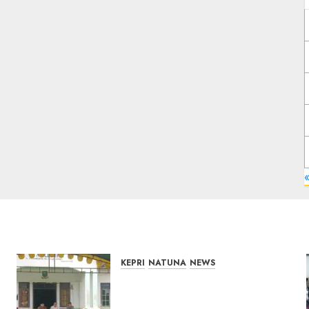
«
KEPRI
NATUNA
NEWS
Reses di Natuna, DPRD Kepri
Terima Aspirasi Jalan