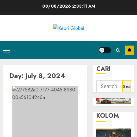
Skip
08/08/2026
2:33:12 AM
to
content
Primary
Menu
CARI
Day:
July 8, 2024
Search
for:
KOLOM