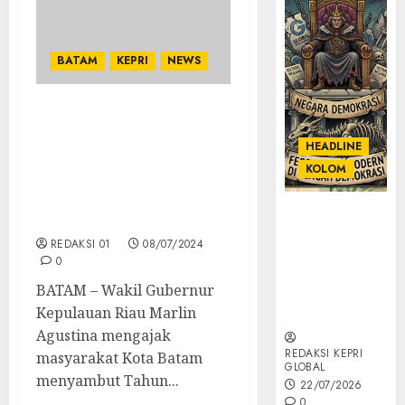
BATAM
KEPRI
NEWS
Sambut Tahun Baru
Hijriah, Wagub Marlin
HEADLINE
Ajak Umat Islam Isi
KOLOM
Lembaran Baru dengan
Tinta Emas Demi Sukses
KOLOM |
di Masa Depan
Semantik
REDAKSI 01
08/07/2024
Kekuasaan
0
dalam Kosa
BATAM – Wakil Gubernur
Kata yang
Kepulauan Riau Marlin
Berlutut
Agustina mengajak
REDAKSI KEPRI
masyarakat Kota Batam
GLOBAL
menyambut Tahun...
22/07/2026
0