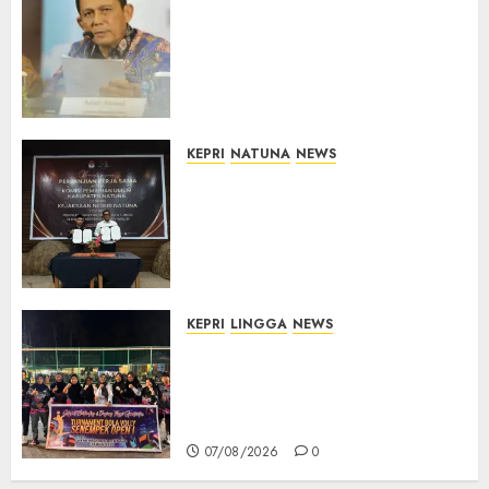
Revitalisasi 107 Sekolah di
Kepri Telan Rp97 Miliar,
Pemerintah Prioritaskan
Wilayah 3T untuk Perkuat
Mutu Pendidikan
07/08/2026
0
KEPRI
NATUNA
NEWS
Kejari Natuna dan KPU Teken
Kerja Sama Lima Tahun,
Perkuat Pendampingan
Hukum Penyelenggaraan
Pemilu
07/08/2026
0
KEPRI
LINGGA
NEWS
Ketua DPRD Lingga Maya Sari
Buka Turnamen Voli
Senempek Open I, Dorong
Lahirnya Atlet Berprestasi
07/08/2026
0