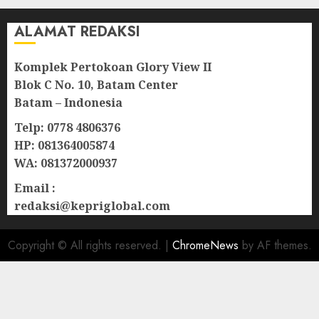
ALAMAT REDAKSI
Komplek Pertokoan Glory View II
Blok C No. 10, Batam Center
Batam – Indonesia
Telp: 0778 4806376
HP: 081364005874
WA: 081372000937
Email :
redaksi@kepriglobal.com
Copyright © All rights reserved.
|
ChromeNews
by AF themes.