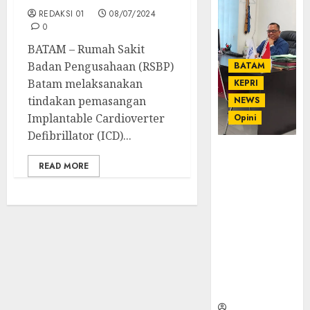
REDAKSI 01
08/07/2024
0
BATAM – Rumah Sakit
Badan Pengusahaan (RSBP)
BATAM
Batam melaksanakan
KEPRI
tindakan pemasangan
NEWS
Implantable Cardioverter
Opini
Defibrillator (ICD)...
Ahmad Fakih
READ MORE
Rambe, SH:
Advokat
Senior
dengan
Pengalaman
dan
Integritas di
Dunia
Hukum