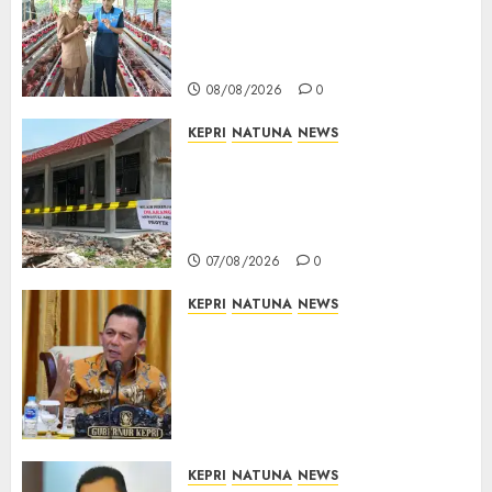
Penuhi Pasar, BUMDes Desa
Keton Berharap Dukungan
Penambahan Ayam Petelur
08/08/2026
0
KEPRI
NATUNA
NEWS
Revitalisasi 107 Sekolah
Dimulai, Pemprov Kepri
Prioritaskan Wilayah 3T dan
Sekolah Rusak
07/08/2026
0
KEPRI
NATUNA
NEWS
Tim Konsultan Kawal
Revitalisasi 107 Sekolah di
Kepri, Pastikan Pembangunan
Berkualitas dan Tepat
Sasaran
07/08/2026
0
KEPRI
NATUNA
NEWS