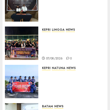
Kerja Sama Lima Tahun,
Perkuat Pendampingan
Hukum Penyelenggaraan
Pemilu
07/08/2026
0
KEPRI
LINGGA
NEWS
Ketua DPRD Lingga Maya Sari
Buka Turnamen Voli
Senempek Open I, Dorong
Lahirnya Atlet Berprestasi
07/08/2026
0
KEPRI
NATUNA
NEWS
Merah Putih Raksasa Berkibar
di Perbatasan, TNI AU dan
Lintas Instansi Perkuat
Semangat Kebangsaan di
Natuna
07/08/2026
0
BATAM
NEWS