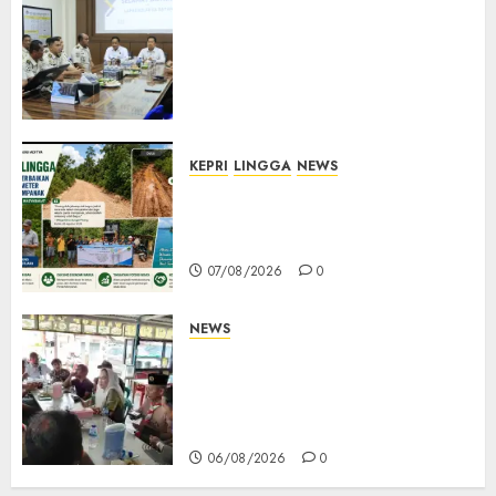
Deputi Imigrasi dan
Pemasyarakatan Kemenko
Kumham Imipas Kunjungi
Lapas Batam, Bahas
Overstaying dan KUHP Baru
07/08/2026
0
KEPRI
LINGGA
NEWS
CSR PT CSA Berbuah Manfaat,
Jalan Rusak Menuju Pantai
Mempanak Kini Mulus
07/08/2026
0
NEWS
Bangun Komunikasi Tanpa
Sekat, Bupati dan Wakil
Bupati Natuna Ngopi Bersama
Wartawan
06/08/2026
0