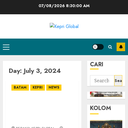
Skip
07/08/2026
8:30:01 AM
to
content
Primary
Menu
CARI
Day:
July 3, 2024
Search
for:
BATAM
KEPRI
NEWS
DPRD Kota Batam Mulai
KOLOM
Bahas Rancangan
Perubahan KUA/PPAS
APBD 2024