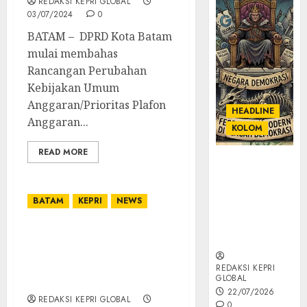
REDAKSI KEPRI GLOBAL
03/07/2024
0
BATAM – DPRD Kota Batam
mulai membahas
Rancangan Perubahan
Kebijakan Umum
Anggaran/Prioritas Plafon
HEADLINE
Anggaran...
KOLOM
READ MORE
KOLOM |
Semantik
Kekuasaan
BATAM
KEPRI
NEWS
dalam Kosa
Kata yang
Jaga Kelestarian
Berlutut
Lingkungan, BP Batam
Gesa Realisasi Proyek
REDAKSI KEPRI
GLOBAL
Jaringan IPAL
22/07/2026
REDAKSI KEPRI GLOBAL
0