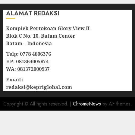
ALAMAT REDAKSI
Komplek Pertokoan Glory View II
Blok C No. 10, Batam Center
Batam – Indonesia
Telp: 0778 4806376
HP: 081364005874
WA: 081372000937
Email :
redaksi@kepriglobal.com
Copyright © All rights reserved.
|
ChromeNews
by AF themes.