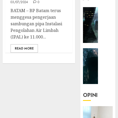
03/07/2024
0
HEADLIN
BATAM – BP Batam terus
KOLOM
menggesa pengerjaan
NASIONA
sambungan pipa Instalasi
TEKNOLO
Pengolahan Air Limbah
KOLO
(IPAL) ke 11.000...
|
Parado
READ MORE
HEADLIN
Utopia
KOLOM
TEKNOLO
05/06/20
KOLO
0
|
Senjak
Human
OPINI
23/03/20
0