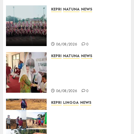
KEPRI
NATUNA
NEWS
16 Putra-Putri Terbaik Natuna
Digembleng Jelang Jambore
Nasional XII 2026, Wabup
Jarmin: Kalian Duta Daerah
06/08/2026
0
KEPRI
NATUNA
NEWS
Cen Sui Lan Buka MPLS
Sekolah Rakyat Natuna,
Tanamkan Semangat Raih
Masa Depan Gemilang
06/08/2026
0
KEPRI
LINGGA
NEWS
Ribuan Pekerja Lokal PT CSA
Kompak Siap Turun ke RDP,
Tegaskan Perusahaan Jadi
Sumber Penghidupan