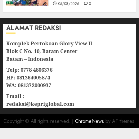
05/08/2026
0
ALAMAT REDAKSI
Komplek Pertokoan Glory View II
Blok C No. 10, Batam Center
Batam – Indonesia
Telp: 0778 4806376
HP: 081364005874
WA: 081372000937
Email :
redaksi@kepriglobal.com
Copyright © All rights reserved.
|
ChromeNews
by AF themes.