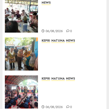
NEWS
Bangun Komunikasi Tanpa
Sekat, Bupati dan Wakil
Bupati Natuna Ngopi Bersama
Wartawan
06/08/2026
0
KEPRI
NATUNA
NEWS
Dari Ujung Negeri, Tower
Bersama Group Hadir Bawa
Kepedulian Sosial, Bupati Cen
Sui Lan Dorong CSR
Berkelanjutan di Natuna
06/08/2026
0
KEPRI
NATUNA
NEWS
Bupati Natuna Lepas
Kontingen Jamnas XII, Titip
Pesan Jaga Nama Baik Daerah
dan Utamakan Pendidikan
06/08/2026
0