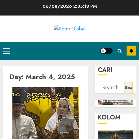
Skip
06/08/2026
2:35:18 PM
to
content
Primary
Menu
CARI
Day:
March 4, 2025
Search
for:
KOLOM