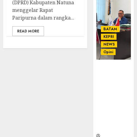
(DPRD) Kabupaten Natuna
menggelar Rapat
Paripurna dalam rangka...
BATAM
READ MORE
KEPRI
NEWS
Opini
Ahmad Fakih
Rambe, SH:
Advokat
Senior
dengan
Pengalaman
dan
Integritas di
Dunia
Hukum