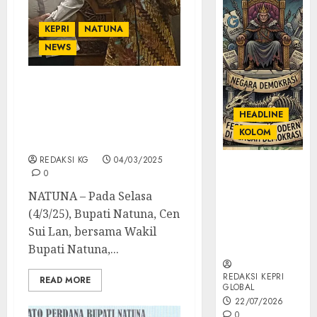
KEPRI
NATUNA
NEWS
Bersama Para OPD, Cen
Sui Lan – Jarmin Hadiri
HEADLINE
Muhibah Ramadhan di
KOLOM
Desa Sededap
REDAKSI KG
04/03/2025
KOLOM |
0
Semantik
NATUNA – Pada Selasa
Kekuasaan
(4/3/25), Bupati Natuna, Cen
dalam Kosa
Kata yang
Sui Lan, bersama Wakil
Berlutut
Bupati Natuna,...
REDAKSI KEPRI
READ MORE
GLOBAL
22/07/2026
0