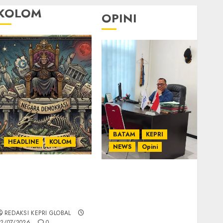
KOLOM
OPINI
BATAM
KEPRI
HEADLINE
KOLOM
NEWS
Opini
KOLOM | Semantik
Ahmad Fakih Rambe,
Kekuasaan dalam
SH: Advokat Senior
Kosa Kata yang
dengan Pengalaman
Berlutut
dan Integritas di
REDAKSI KEPRI GLOBAL
Dunia Hukum
2/07/2026
0