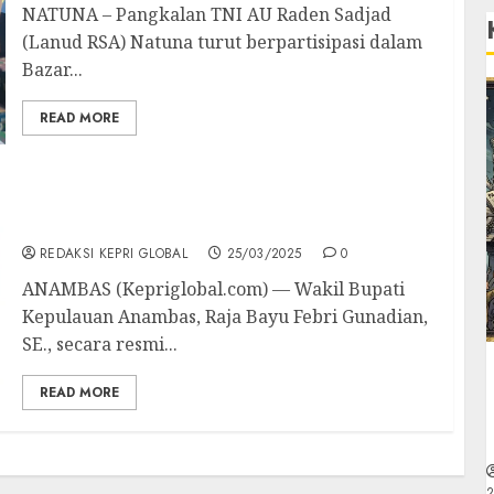
NATUNA – Pangkalan TNI AU Raden Sadjad
(Lanud RSA) Natuna turut berpartisipasi dalam
Bazar...
READ MORE
Wakil Bupati Anambas Terima LKPD
Unaudited Tahun 2024
REDAKSI KEPRI GLOBAL
25/03/2025
0
ANAMBAS (Kepriglobal.com) — Wakil Bupati
Kepulauan Anambas, Raja Bayu Febri Gunadian,
SE., secara resmi...
READ MORE
2