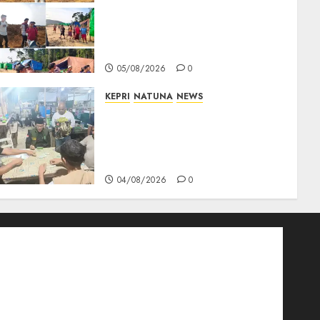
Ribuan Pekerja Lokal PT CSA
Kompak Siap Turun ke RDP,
Tegaskan Perusahaan Jadi
Sumber Penghidupan
05/08/2026
0
KEPRI
NATUNA
NEWS
Raja Mustakim dan Domino
Natuna, Saat Permainan
Tradisional Menjadi Perekat
Persaudaraan Warga
04/08/2026
0