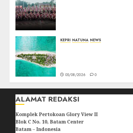
16 Putra-Putri Terbaik
Natuna Digembleng Jelang
Jambore Nasional XII 2026,
Wabup Jarmin: Kalian Duta
Daerah
06/08/2026
0
KEPRI
NATUNA
NEWS
Negara Hadir di Perbatasan,
Pembangunan Tanggul
Pulau Kepala Bawa Harapan
Baru bagi Warga
05/08/2026
0
ALAMAT REDAKSI
Komplek Pertokoan Glory View II
Blok C No. 10, Batam Center
Batam – Indonesia