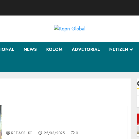
SIONAL
NEWS
KOLOM
ADVETORIAL
NETIZEN
f
Lanud Raden Sadjad Ikuti Bazar Murah TNI
Serentak di 37 Provinsi Sambut Idul Fitri
1446 H
REDAKSI KG
25/03/2025
0