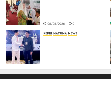
Cen Sui Lan Buka MPLS
Sekolah Rakyat Natuna,
Tanamkan Semangat Raih
Masa Depan Gemilang
06/08/2026
0
KEPRI
NATUNA
NEWS
Dokter TNI AU dari Natuna
Tampil di Forum
Internasional, Bawa Gagasan
Pengembangan Bedah
Ortopedi Asia Tenggara
05/08/2026
0