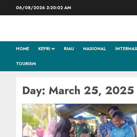
Skip
06/08/2026
3:20:03 AM
to
content
HOME
KEPRI
RIAU
NASIONAL
INTERNA
TOURISM
Day:
March 25, 2025