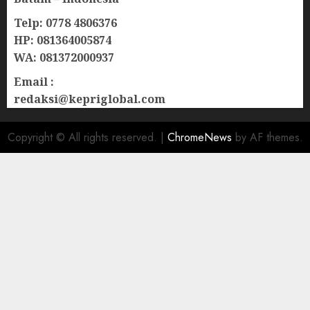
Telp: 0778 4806376
HP: 081364005874
WA: 081372000937
Email :
redaksi@kepriglobal.com
Copyright © All rights reserved.
|
ChromeNews
by AF themes.