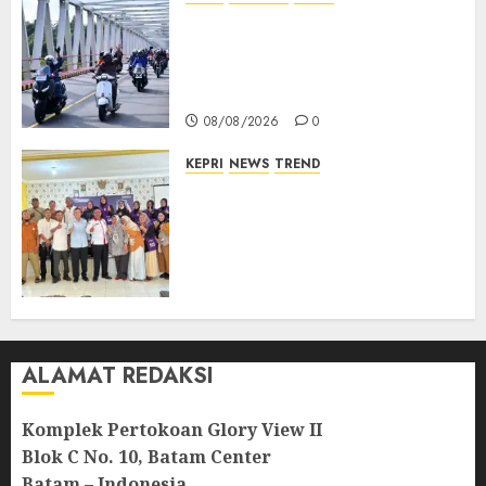
Bendera Merah Putih
Berkibar di Jalanan Natuna,
TNI AU Gelorakan Semangat
Kemerdekaan
08/08/2026
0
KEPRI
NEWS
TREND
Ombudsman Kepri Tampung
Puluhan Keluhan Warga
Bintan, Mulai dari Bantuan
Sosial, BBM Solar, Hingga
Lampu Jalan
08/08/2026
0
ALAMAT REDAKSI
Komplek Pertokoan Glory View II
Blok C No. 10, Batam Center
Batam – Indonesia