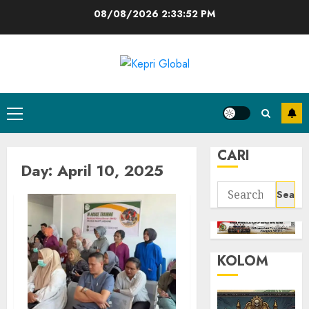
Skip
08/08/2026
2:33:52 PM
to
content
Primary
Menu
CARI
Day:
April 10, 2025
Search
for:
KOLOM