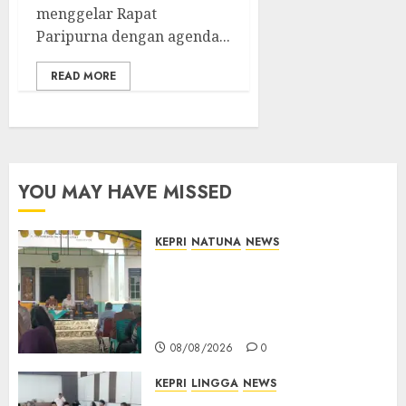
menggelar Rapat
Paripurna dengan agenda...
READ MORE
YOU MAY HAVE MISSED
KEPRI
NATUNA
NEWS
Reses di Natuna, DPRD Kepri
Terima Aspirasi Jalan
Cempaka Putih hingga Akses
Air Lengit–Selemam
08/08/2026
0
KEPRI
LINGGA
NEWS