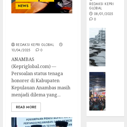
REDAKSI KEPRI
NEWS
GLOBAL
08/01/2025
0
ATHA Minta Pemerintah
Opini
Tegas Soal Nasib Non-
ASN
MISI
MAS
REDAKSI KEPRI GLOBAL
10/04/2025
0
:
Mitigas
ANAMBAS
Antisip
(Kepriglobal.com) —
Megath
Persoalan status tenaga
KEPRI
honorer di Kabupaten
NATUNA
05/12/202
NEWS
Kepulauan Anambas masih
0
Opini
menjadi dilema yang...
Masyar
READ MORE
Sepem
Padati
Kampa
Pasan