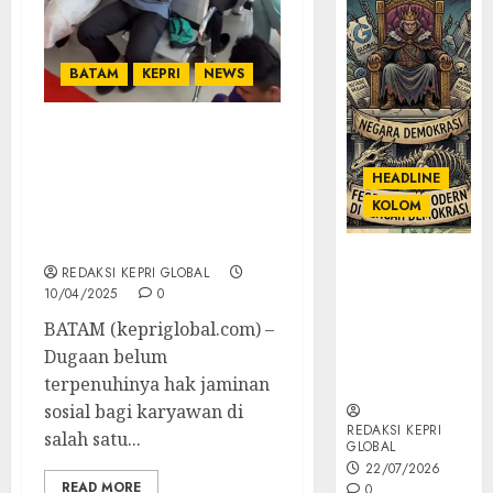
BATAM
KEPRI
NEWS
Dokter Umum RS di
Taman Raya Bungkam
HEADLINE
Saat Dikonfirmasi Soal
KOLOM
Dugaan Pelanggaran
BPJS
KOLOM |
REDAKSI KEPRI GLOBAL
Semantik
10/04/2025
0
Kekuasaan
BATAM (kepriglobal.com) –
dalam Kosa
Dugaan belum
Kata yang
Berlutut
terpenuhinya hak jaminan
sosial bagi karyawan di
REDAKSI KEPRI
salah satu...
GLOBAL
22/07/2026
READ MORE
0