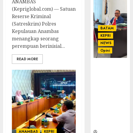
ANAMBAS
(Kepriglobal.com) — Satuan
Reserse Kriminal
(Satreskrim) Polres
BATAM
Kepulauan Anambas
KEPRI
menangkap seorang
NEWS
perempuan berinisial...
Opini
READ MORE
Ahmad Fakih
Rambe, SH:
Advokat
Senior
dengan
Pengalaman
dan
Integritas di
Dunia
Hukum
ANAMBAS
KEPRI