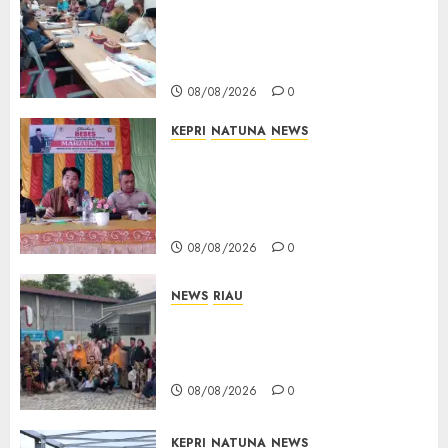
Polemik Lahan PT CSA, Kades
Limbung Tegas: Tak Akan
Teken Surat Tanah Tanpa
Bukti Sah
08/08/2026
0
KEPRI
NATUNA
NEWS
Reses DPRD Kepri di Natuna
Buka Ruang Aspirasi, Warga
Optimistis Usulan
Pembangunan Diperjuangkan
08/08/2026
0
NEWS
RIAU
PT Arara Abadi-AAP Sinarmas
Distrik Merawang Berikan
Bantuan Operasi Gratis
08/08/2026
0
KEPRI
NATUNA
NEWS