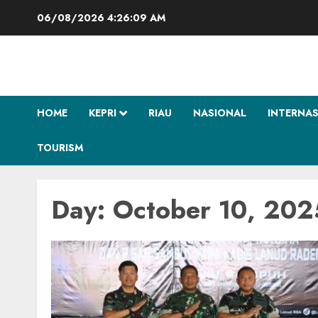
Skip
06/08/2026
4:26:10 AM
to
content
HOME
KEPRI
RIAU
NASIONAL
INTERNA
TOURISM
Day:
October 10, 202