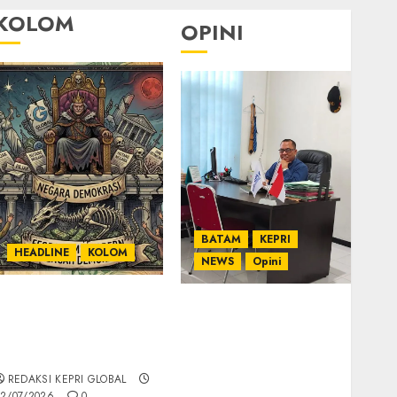
KOLOM
OPINI
BATAM
KEPRI
HEADLINE
KOLOM
NEWS
Opini
KOLOM | Semantik
Ahmad Fakih Rambe,
Kekuasaan dalam
SH: Advokat Senior
Kosa Kata yang
dengan Pengalaman
Berlutut
dan Integritas di
REDAKSI KEPRI GLOBAL
Dunia Hukum
2/07/2026
0