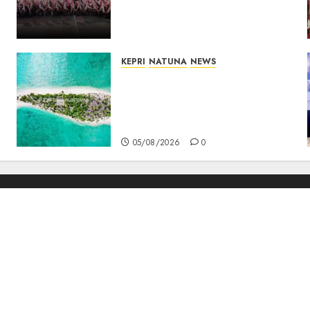
Jambore Nasional XII 2026,
Wabup Jarmin: Kalian Duta
Daerah
06/08/2026
0
KEPRI
NATUNA
NEWS
Negara Hadir di Perbatasan,
Pembangunan Tanggul
Pulau Kepala Bawa Harapan
Baru bagi Warga
05/08/2026
0