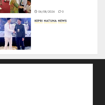
Tanamkan Semangat Raih
Masa Depan Gemilang
06/08/2026
0
KEPRI
NATUNA
NEWS
Dokter TNI AU dari Natuna
Tampil di Forum
Internasional, Bawa Gagasan
Pengembangan Bedah
Ortopedi Asia Tenggara
05/08/2026
0