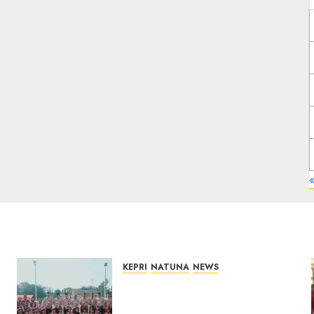
KEPRI
NATUNA
NEWS
16 Putra-Putri Terbaik
Natuna Digembleng Jelang