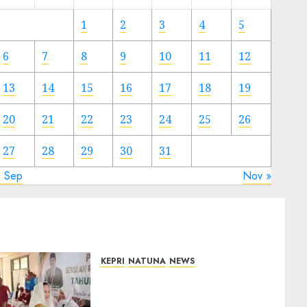
Meski
Ada
1
2
3
4
5
Artis
Ibu
6
7
8
9
10
11
12
Kota
13
14
15
16
17
18
19
23/11/2024
0
20
21
22
23
24
25
26
27
28
29
30
31
« Sep
Nov »
KEPRI
NATUNA
NEWS
Cen Sui Lan Buka MPLS
Sekolah Rakyat Natuna,