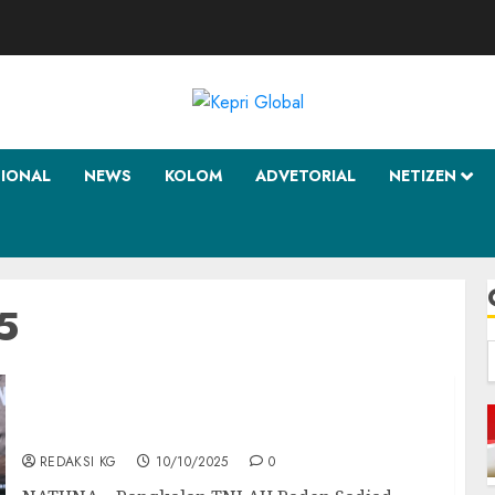
SIONAL
NEWS
KOLOM
ADVETORIAL
NETIZEN
5
f
Lanud Raden Sadjad Gelar Syukuran
Kenaikan Pangkat dan Pisah Sambut Pejabat
REDAKSI KG
10/10/2025
0