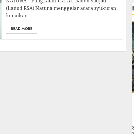
NATUNA – Pangkalan TNI AU Raden Sadjad
(Lanud RSA) Natuna menggelar acara syukuran
kenaikan...
READ MORE
2