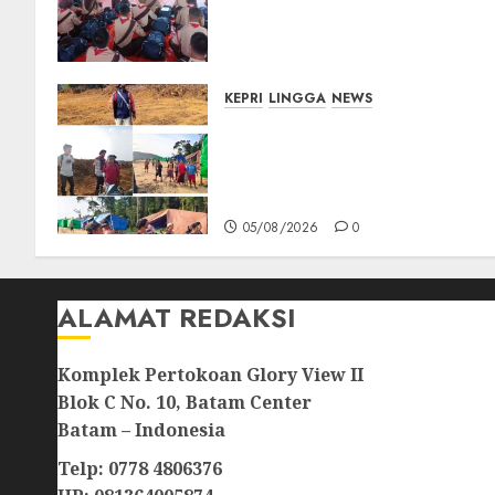
Pesan Jaga Nama Baik
Daerah dan Utamakan
Pendidikan
06/08/2026
0
KEPRI
LINGGA
NEWS
Ribuan Pekerja Lokal PT CSA
Kompak Siap Turun ke RDP,
Tegaskan Perusahaan Jadi
Sumber Penghidupan
05/08/2026
0
ALAMAT REDAKSI
Komplek Pertokoan Glory View II
Blok C No. 10, Batam Center
Batam – Indonesia
Telp: 0778 4806376