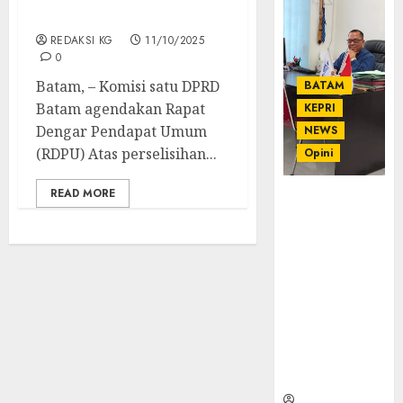
Walikota Batam
REDAKSI KG
11/10/2025
0
Batam, – Komisi satu DPRD
BATAM
Batam agendakan Rapat
KEPRI
Dengar Pendapat Umum
NEWS
(RDPU) Atas perselisihan...
Opini
READ MORE
Ahmad Fakih
Rambe, SH:
Advokat
Senior
dengan
Pengalaman
dan
Integritas di
Dunia
Hukum