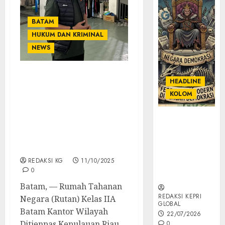
BATAM
HUKUM DAN KRIMINAL
NEWS
Rutan Batam Bersama
HEADLINE
Aparat Kembali
KOLOM
Melaksanakan Razia
Untuk Ciptakan
KOLOM |
Lingkungan
Semantik
Permasyarakatan yang
Kekuasaan
Sehat dan Kondusif
dalam Kosa
REDAKSI KG
11/10/2025
Kata yang
0
Berlutut
Batam, — Rumah Tahanan
REDAKSI KEPRI
Negara (Rutan) Kelas IIA
GLOBAL
Batam Kantor Wilayah
22/07/2026
Ditjenpas Kepulauan Riau...
0