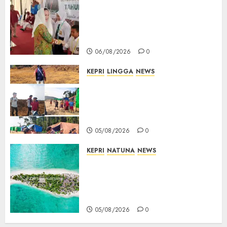
Cen Sui Lan Buka MPLS
Sekolah Rakyat Natuna,
Tanamkan Semangat Raih
Masa Depan Gemilang
06/08/2026
0
KEPRI
LINGGA
NEWS
Ribuan Pekerja Lokal PT CSA
Kompak Siap Turun ke RDP,
Tegaskan Perusahaan Jadi
Sumber Penghidupan
05/08/2026
0
KEPRI
NATUNA
NEWS
Negara Hadir di Perbatasan,
Pembangunan Tanggul Pulau
Kepala Bawa Harapan Baru
bagi Warga
05/08/2026
0