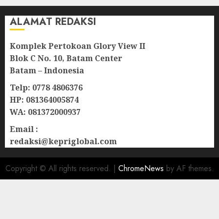
ALAMAT REDAKSI
Komplek Pertokoan Glory View II
Blok C No. 10, Batam Center
Batam – Indonesia
Telp: 0778 4806376
HP: 081364005874
WA: 081372000937
Email :
redaksi@kepriglobal.com
Copyright © All rights reserved.
|
ChromeNews
by AF themes.