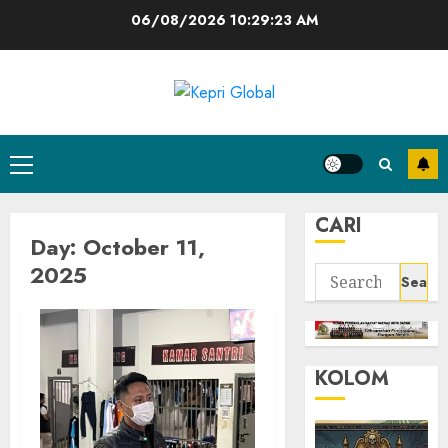
Skip
06/08/2026
10:29:23 AM
to
content
Primary
Menu
CARI
Day:
October 11,
2025
Search
for:
KOLOM