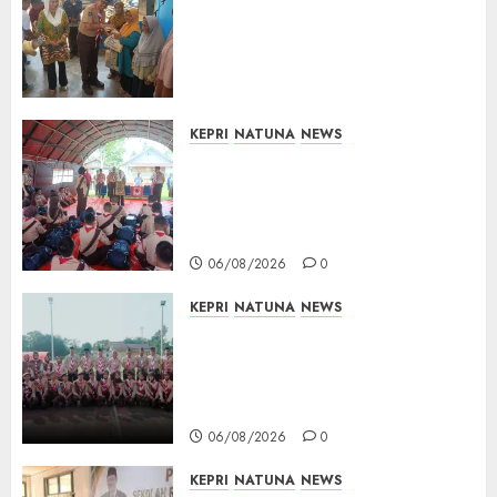
Bersama Group Hadir Bawa
Kepedulian Sosial, Bupati Cen
Sui Lan Dorong CSR
Berkelanjutan di Natuna
06/08/2026
0
KEPRI
NATUNA
NEWS
Bupati Natuna Lepas
Kontingen Jamnas XII, Titip
Pesan Jaga Nama Baik Daerah
dan Utamakan Pendidikan
06/08/2026
0
KEPRI
NATUNA
NEWS
16 Putra-Putri Terbaik Natuna
Digembleng Jelang Jambore
Nasional XII 2026, Wabup
Jarmin: Kalian Duta Daerah
06/08/2026
0
KEPRI
NATUNA
NEWS