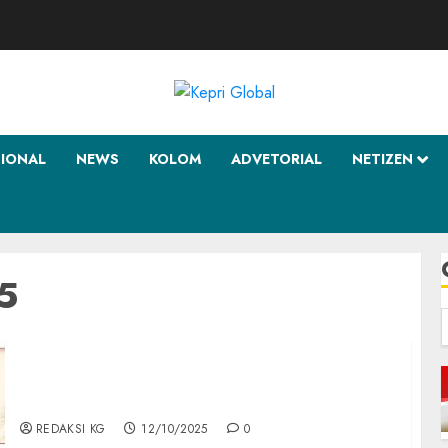
SIONAL
NEWS
KOLOM
ADVETORIAL
NETIZEN
5
f
Lima Warisan Budaya Natuna Ditetapkan
Sebagai Warisan Budaya Takbenda
Indonesia 2025
REDAKSI KG
12/10/2025
0