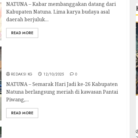
NATUNA – Kabar membanggakan datang dari
Kabupaten Natuna. Lima karya budaya asal
daerah berjuluk...
READ MORE
Komandan Lanud RSA dan Ketua PIA Ardhya
Garini Meriahkan Karnaval Budaya Hari Jadi
ke-26 Kabupaten Natuna
REDAKSI KG
12/10/2025
0
NATUNA – Semarak Hari Jadi ke-26 Kabupaten
Natuna berlangsung meriah di kawasan Pantai
Piwang,...
READ MORE
Natuna Rayakan Hari Jadi ke-26, Bupati Cen
2