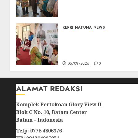
Kepedulian Sosial, Bupati
Cen Sui Lan Dorong CSR
Berkelanjutan di Natuna
06/08/2026
0
KEPRI
NATUNA
NEWS
Cen Sui Lan Buka MPLS
Sekolah Rakyat Natuna,
Tanamkan Semangat Raih
Masa Depan Gemilang
06/08/2026
0
ALAMAT REDAKSI
Komplek Pertokoan Glory View II
Blok C No. 10, Batam Center
Batam – Indonesia
Telp: 0778 4806376