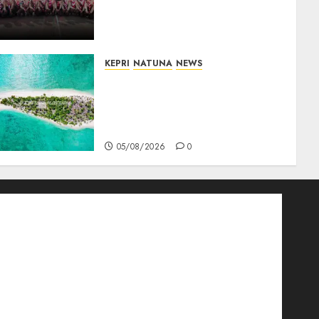
Jambore Nasional XII 2026,
Wabup Jarmin: Kalian Duta
Daerah
06/08/2026
0
KEPRI
NATUNA
NEWS
Negara Hadir di Perbatasan,
Pembangunan Tanggul
Pulau Kepala Bawa Harapan
Baru bagi Warga
05/08/2026
0