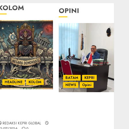
KOLOM
OPINI
BATAM
KEPRI
HEADLINE
KOLOM
NEWS
Opini
KOLOM | Semantik
Ahmad Fakih Rambe,
Kekuasaan dalam
SH: Advokat Senior
Kosa Kata yang
dengan Pengalaman
Berlutut
dan Integritas di
REDAKSI KEPRI GLOBAL
Dunia Hukum
2/07/2026
0