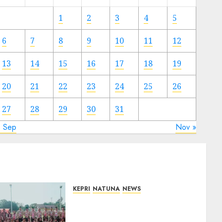
Meski
Ada
1
2
3
4
5
Artis
Ibu
6
7
8
9
10
11
12
Kota
13
14
15
16
17
18
19
23/11/2024
0
20
21
22
23
24
25
26
27
28
29
30
31
« Sep
Nov »
KEPRI
NATUNA
NEWS
16 Putra-Putri Terbaik
Natuna Digembleng Jelang