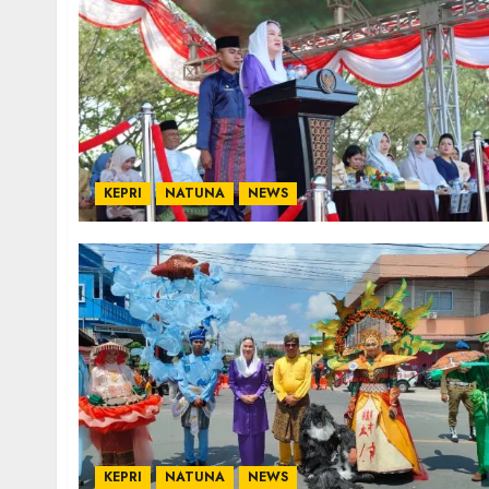
KEPRI
NATUNA
NEWS
KEPRI
NATUNA
NEWS