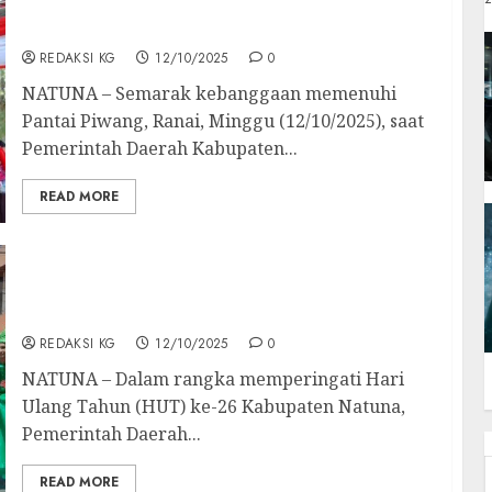
Sui Lan: Marwah Jadi Pegangan,
Persaudaraan Jadi Kekuatan
REDAKSI KG
12/10/2025
0
NATUNA – Semarak kebanggaan memenuhi
Pantai Piwang, Ranai, Minggu (12/10/2025), saat
Pemerintah Daerah Kabupaten...
READ MORE
Meriahkan HUT ke-26, Pemkab Natuna Gelar
Karnaval Budaya dan Lomba Memasak Ubi
Kayu
REDAKSI KG
12/10/2025
0
NATUNA – Dalam rangka memperingati Hari
Ulang Tahun (HUT) ke-26 Kabupaten Natuna,
Pemerintah Daerah...
READ MORE