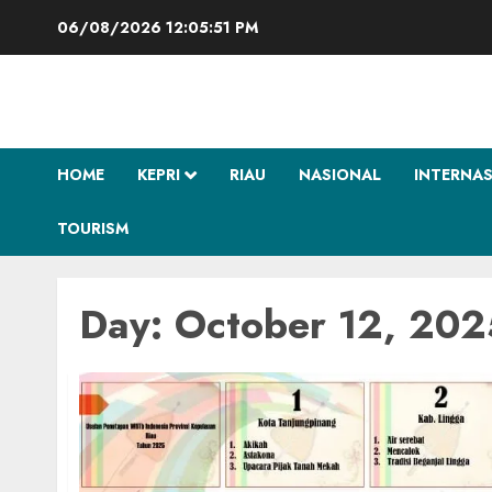
Skip
06/08/2026
12:05:52 PM
to
content
HOME
KEPRI
RIAU
NASIONAL
INTERNA
TOURISM
Day:
October 12, 202