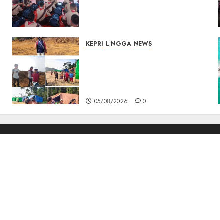
Pesan Jaga Nama Baik
Daerah dan Utamakan
Pendidikan
06/08/2026
0
KEPRI
LINGGA
NEWS
Ribuan Pekerja Lokal PT CSA
Kompak Siap Turun ke RDP,
Tegaskan Perusahaan Jadi
Sumber Penghidupan
05/08/2026
0