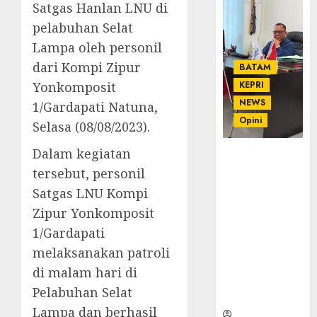
Satgas Hanlan LNU di
pelabuhan Selat
Lampa oleh personil
dari Kompi Zipur
BATAM
Yonkomposit
KEPRI
NEWS
1/Gardapati Natuna,
Opini
Selasa (08/08/2023).
Dalam kegiatan
Ahmad Fakih
Rambe, SH:
tersebut, personil
Advokat
Satgas LNU Kompi
Senior
Zipur Yonkomposit
dengan
1/Gardapati
Pengalaman
dan
melaksanakan patroli
Integritas di
di malam hari di
Dunia
Pelabuhan Selat
Hukum
Lampa dan berhasil