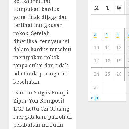
ketika melihat
Cermi
M
T
W
tumpukan kardus
Meski
yang tidak dijaga dan
Ada
terlihat bungkusan
Artis
Ibu
rokok. Setelah
3
4
5
Kota
diperiksa, ternyata isi
10
11
12
dalam kardus tersebut
23/11/20
merupakan rokok
0
17
18
19
tanpa cukai dan tidak
ada tanda peringatan
24
25
26
kesehatan.
31
Dantim Satgas Kompi
« Jul
Zipur Yon Komposit
1/GP Lettu Czi Ondang
mengatakan, patroli di
pelabuhan ini rutin