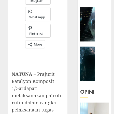
Telegram
HEADLIN
KOLOM
WhatsApp
NASIONA
TEKNOLO
KOLO
Pinterest
|
Parado
More
HEADLIN
Utopia
KOLOM
TEKNOLO
05/06/20
KOLO
0
|
NATUNA –
Prajurit
Senjak
Batalyon Komposit
Human
1/Gardapati
OPINI
melaksanakan patroli
23/03/20
rutin dalam rangka
0
pelaksanaan tugas