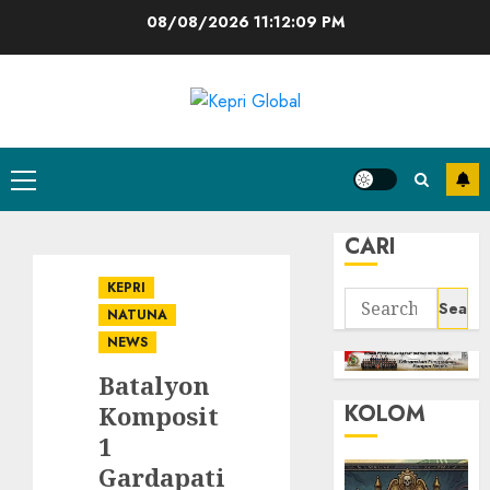
Skip
08/08/2026
11:12:09 PM
to
content
Primary
Menu
CARI
KEPRI
Search
NATUNA
for:
NEWS
Batalyon
KOLOM
Komposit
1
Gardapati