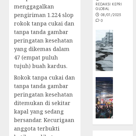
REDAKSI KEPRI
menggagalkan
GLOBAL
pengiriman 1.224 slop
08/01/2025
0
rokok tanpa cukai dan
tanpa tanda gambar
Opini
peringatan kesehatan
MISI
MAS
yang dikemas dalam
:
47 (empat puluh
Mitigas
tujuh) buah kardus.
Antisip
Megath
Rokok tanpa cukai dan
KEPRI
tanpa tanda gambar
NATUNA
05/12/202
NEWS
peringatan kesehatan
0
Opini
ditemukan di sekitar
Masyar
kapal yang sedang
Sepem
bersandar. Kecurigaan
Padati
anggota terbukti
Kampa
Pasan