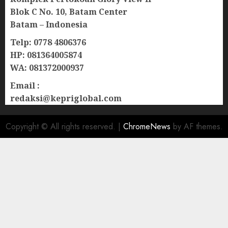
Blok C No. 10, Batam Center
Batam – Indonesia
Telp: 0778 4806376
HP: 081364005874
WA: 081372000937
Email :
redaksi@kepriglobal.com
Copyright © All rights reserved.
|
ChromeNews
by AF themes.