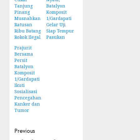
Tanjung
Batalyon
Pinang
Komposit
Musnahkan
1/Gardapati
Ratusan
Gelar Uji
Ribu Batang
Siap Tempur
Rokok Ilegal
Pasukan
Prajurit
Bersama
Persit
Batalyon
Komposit
1/Gardapati
Ikuti
Sosialisasi
Pencegahan
Kanker dan
Tumor
Post
Previous