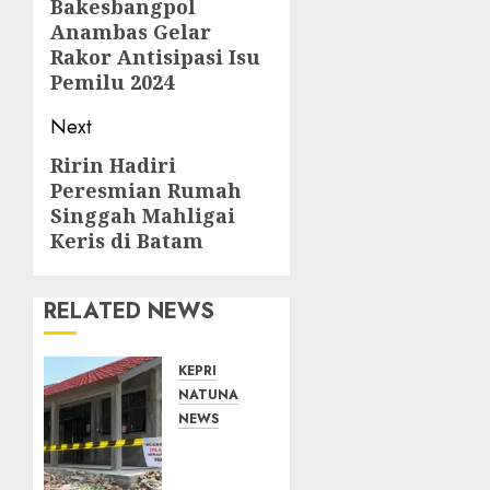
navigation
Bakesbangpol
Previous
Anambas Gelar
post:
Rakor Antisipasi Isu
Pemilu 2024
Next
Ririn Hadiri
Next
Peresmian Rumah
post:
Singgah Mahligai
Keris di Batam
RELATED NEWS
KEPRI
NATUNA
NEWS
Revitalisasi
107