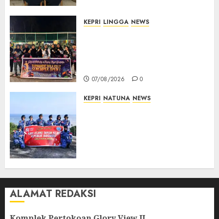
Pemilu
07/08/2026
0
KEPRI
LINGGA
NEWS
Ketua DPRD Lingga Maya Sari
Buka Turnamen Voli
Senempek Open I, Dorong
Lahirnya Atlet Berprestasi
07/08/2026
0
KEPRI
NATUNA
NEWS
Merah Putih Raksasa Berkibar
di Perbatasan, TNI AU dan
Lintas Instansi Perkuat
Semangat Kebangsaan di
Natuna
07/08/2026
0
ALAMAT REDAKSI
Komplek Pertokoan Glory View II