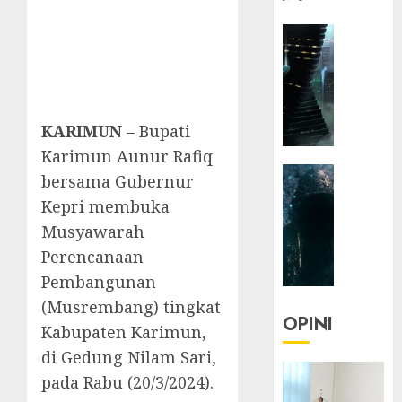
HEADLIN
KOLOM
NASIONA
TEKNOLO
KOLO
KARIMUN
– Bupati
|
Karimun Aunur Rafiq
Parado
HEADLIN
Utopia
bersama Gubernur
KOLOM
Kepri membuka
TEKNOLO
05/06/20
Musyawarah
KOLO
0
Perencanaan
|
Senjak
Pembangunan
Human
(Musrembang) tingkat
OPINI
Kabupaten Karimun,
23/03/20
di Gedung Nilam Sari,
0
pada Rabu (20/3/2024).