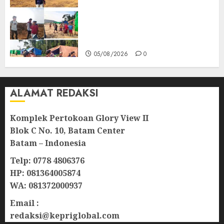
Ribuan Pekerja Lokal PT CSA
Kompak Siap Turun ke RDP,
Tegaskan Perusahaan Jadi
Sumber Penghidupan
05/08/2026
0
ALAMAT REDAKSI
Komplek Pertokoan Glory View II
Blok C No. 10, Batam Center
Batam – Indonesia
Telp: 0778 4806376
HP: 081364005874
WA: 081372000937
Email :
redaksi@kepriglobal.com