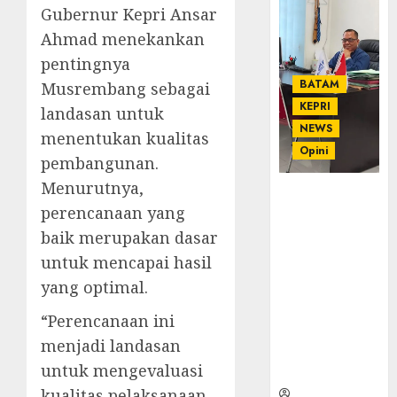
Gubernur Kepri Ansar
Ahmad menekankan
pentingnya
BATAM
Musrembang sebagai
KEPRI
landasan untuk
NEWS
menentukan kualitas
Opini
pembangunan.
Menurutnya,
Ahmad Fakih
perencanaan yang
Rambe, SH:
Advokat
baik merupakan dasar
Senior
untuk mencapai hasil
dengan
yang optimal.
Pengalaman
dan
“Perencanaan ini
Integritas di
menjadi landasan
Dunia
untuk mengevaluasi
Hukum
kualitas pelaksanaan