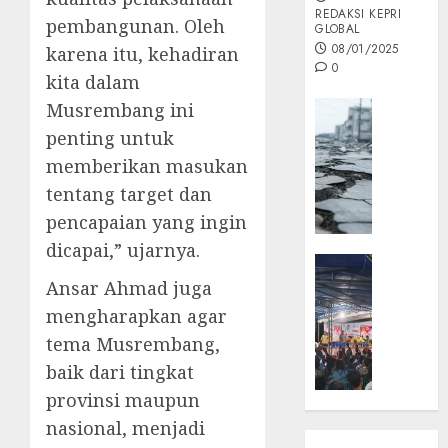
REDAKSI KEPRI
pembangunan. Oleh
GLOBAL
08/01/2025
karena itu, kehadiran
0
kita dalam
Opini
Musrembang ini
MISI
penting untuk
MAS
memberikan masukan
:
tentang target dan
Mitigas
pencapaian yang ingin
Antisip
Megath
dicapai,” ujarnya.
KEPRI
NATUNA
Ansar Ahmad juga
05/12/202
NEWS
mengharapkan agar
0
Opini
tema Musrembang,
Masyar
baik dari tingkat
Sepem
provinsi maupun
Padati
Kampa
nasional, menjadi
Pasan