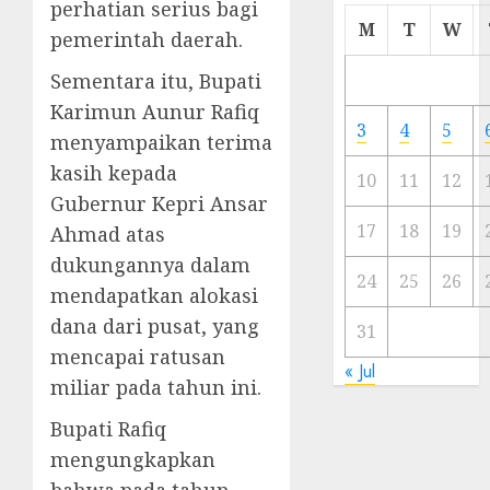
perhatian serius bagi
Cermi
M
T
W
pemerintah daerah.
Meski
Ada
Sementara itu, Bupati
Artis
Karimun Aunur Rafiq
Ibu
3
4
5
menyampaikan terima
Kota
kasih kepada
10
11
12
23/11/20
Gubernur Kepri Ansar
0
17
18
19
Ahmad atas
dukungannya dalam
24
25
26
mendapatkan alokasi
dana dari pusat, yang
31
mencapai ratusan
« Jul
miliar pada tahun ini.
Bupati Rafiq
mengungkapkan