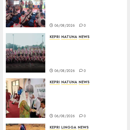
Kontingen Jamnas XII, Titip
Pesan Jaga Nama Baik Daerah
dan Utamakan Pendidikan
06/08/2026
0
KEPRI
NATUNA
NEWS
16 Putra-Putri Terbaik Natuna
Digembleng Jelang Jambore
Nasional XII 2026, Wabup
Jarmin: Kalian Duta Daerah
06/08/2026
0
KEPRI
NATUNA
NEWS
Cen Sui Lan Buka MPLS
Sekolah Rakyat Natuna,
Tanamkan Semangat Raih
Masa Depan Gemilang
06/08/2026
0
KEPRI
LINGGA
NEWS