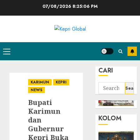
Skip
07/08/2026
8:25:07 PM
to
content
Primary
Menu
CARI
KARIMUN
KEPRI
Search
NEWS
for:
Bupati
Karimun
KOLOM
dan
Gubernur
Kepri Buka