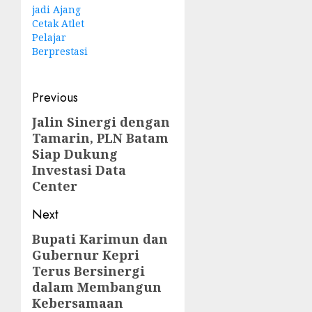
jadi Ajang
Cetak Atlet
Pelajar
Berprestasi
Post
Previous
navigation
Jalin Sinergi dengan
Previous
Tamarin, PLN Batam
post:
Siap Dukung
Investasi Data
Center
Next
Bupati Karimun dan
Next
Gubernur Kepri
post:
Terus Bersinergi
dalam Membangun
Kebersamaan