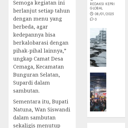
Semoga kegiatan ini
REDAKSI KEPRI
GLOBAL
berlanjut setiap tahun
08/01/2025
dengan menu yang
0
berbeda, agar
Opini
kedepannya bisa
MISI
berkalobarasi dengan
MAS
pihak-pihal lainnya,”
:
Mitigas
ungkap Camat Desa
Antisip
Cemaga, Kecamatan
Megath
Bunguran Selatan,
KEPRI
NATUNA
Supardi dalam
05/12/202
NEWS
sambutan.
0
Opini
Sementara itu, Bupati
Masyar
Sepem
Natuna, Wan Siswandi
Padati
dalam sambutan
Kampa
sekaligis menutup
Pasan