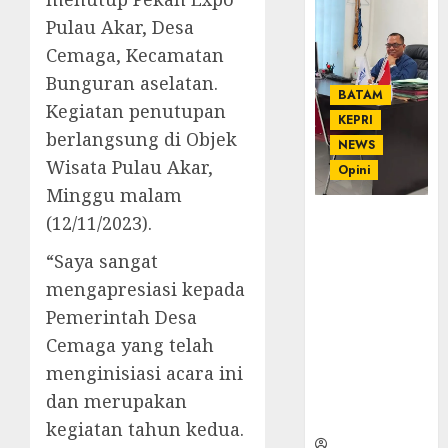
Pulau Akar, Desa
Cemaga, Kecamatan
Bunguran aselatan.
BATAM
Kegiatan penutupan
KEPRI
berlangsung di Objek
NEWS
Wisata Pulau Akar,
Opini
Minggu malam
Ahmad Fakih
(12/11/2023).
Rambe, SH:
“Saya sangat
Advokat
Senior
mengapresiasi kepada
dengan
Pemerintah Desa
Pengalaman
Cemaga yang telah
dan
menginisiasi acara ini
Integritas di
Dunia
dan merupakan
Hukum
kegiatan tahun kedua.