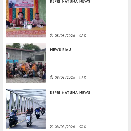
KEPRI
NATUNA
NEWS
Reses DPRD Kepri di Natuna
Buka Ruang Aspirasi, Warga
Optimistis Usulan
Pembangunan Diperjuangkan
08/08/2026
0
NEWS
RIAU
PT Arara Abadi-AAP Sinarmas
Distrik Merawang Berikan
Bantuan Operasi Gratis
08/08/2026
0
KEPRI
NATUNA
NEWS
Bendera Merah Putih
Berkibar di Jalanan Natuna,
TNI AU Gelorakan Semangat
Kemerdekaan
08/08/2026
0