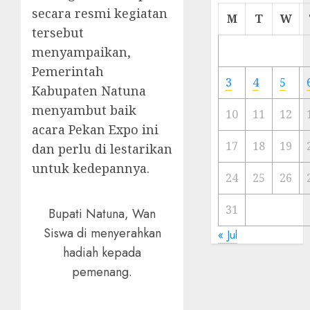
secara resmi kegiatan
Cermi
M
T
W
Meski
tersebut
Ada
menyampaikan,
Artis
Pemerintah
Ibu
3
4
5
Kabupaten Natuna
Kota
menyambut baik
10
11
12
23/11/20
acara Pekan Expo ini
0
17
18
19
dan perlu di lestarikan
untuk kedepannya.
24
25
26
31
Bupati Natuna, Wan
Siswa di menyerahkan
« Jul
hadiah kepada
pemenang.