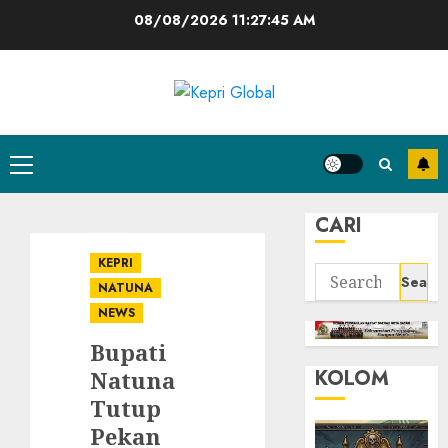
Skip
08/08/2026
11:27:46 AM
to
content
Primary
Menu
CARI
KEPRI
Search
NATUNA
for:
NEWS
Bupati
KOLOM
Natuna
Tutup
Pekan