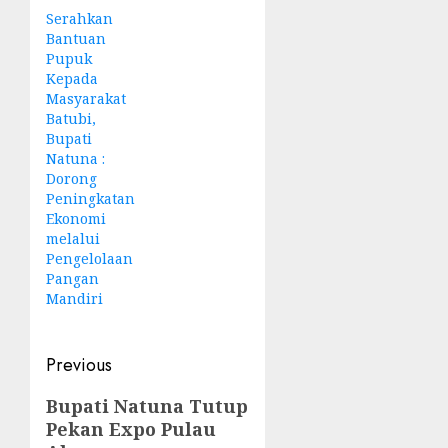
Serahkan
Bantuan
Pupuk
Kepada
Masyarakat
Batubi,
Bupati
Natuna :
Dorong
Peningkatan
Ekonomi
melalui
Pengelolaan
Pangan
Mandiri
Post
Previous
navigation
Previous
Bupati Natuna Tutup
Pekan Expo Pulau
post: