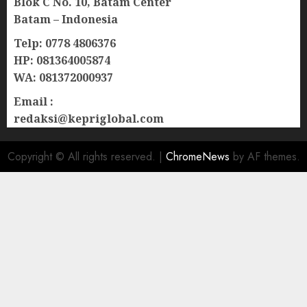
Blok C No. 10, Batam Center
Batam – Indonesia
Telp: 0778 4806376
HP: 081364005874
WA: 081372000937
Email :
redaksi@kepriglobal.com
Copyright © All rights reserved.
|
ChromeNews
by AF themes.