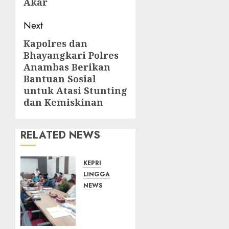
Akar
Next
Kapolres dan
Next
Bhayangkari Polres
post:
Anambas Berikan
Bantuan Sosial
untuk Atasi Stunting
dan Kemiskinan
RELATED NEWS
KEPRI
LINGGA
NEWS
Polemik
Lahan
PT