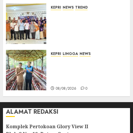
KEPRI
NEWS
TREND
Ombudsman Kepri Tampung
Puluhan Keluhan Warga
Bintan, Mulai dari Bantuan
Sosial, BBM Solar, Hingga
Lampu Jalan
08/08/2026
0
KEPRI
LINGGA
NEWS
Produksi Belum Mampu
Penuhi Pasar, BUMDes Desa
Keton Berharap Dukungan
Penambahan Ayam Petelur
08/08/2026
0
ALAMAT REDAKSI
Komplek Pertokoan Glory View II