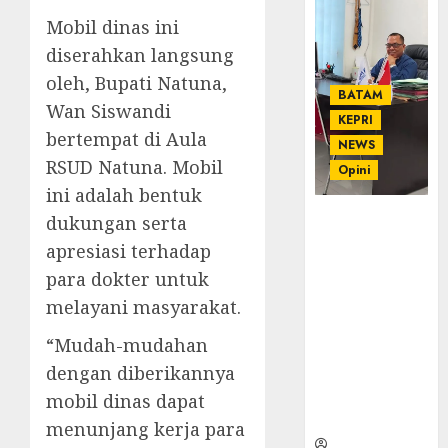
Mobil dinas ini
diserahkan langsung
oleh, Bupati Natuna,
BATAM
Wan Siswandi
KEPRI
bertempat di Aula
NEWS
RSUD Natuna. Mobil
Opini
ini adalah bentuk
Ahmad Fakih
dukungan serta
Rambe, SH:
apresiasi terhadap
Advokat
para dokter untuk
Senior
melayani masyarakat.
dengan
Pengalaman
“Mudah-mudahan
dan
dengan diberikannya
Integritas di
Dunia
mobil dinas dapat
Hukum
menunjang kerja para