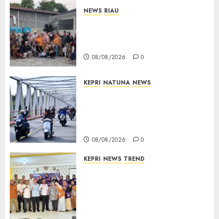
NEWS
RIAU
PT Arara Abadi-AAP Sinarmas
Distrik Merawang Berikan
Bantuan Operasi Gratis
08/08/2026
0
KEPRI
NATUNA
NEWS
Bendera Merah Putih
Berkibar di Jalanan Natuna,
TNI AU Gelorakan Semangat
Kemerdekaan
08/08/2026
0
KEPRI
NEWS
TREND
Ombudsman Kepri Tampung
Puluhan Keluhan Warga
Bintan, Mulai dari Bantuan
Sosial, BBM Solar, Hingga
Lampu Jalan