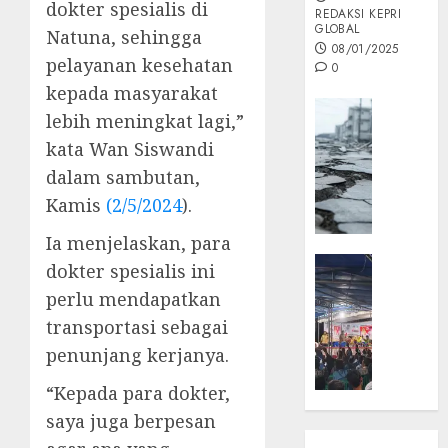
dokter spesialis di
REDAKSI KEPRI
GLOBAL
Natuna, sehingga
08/01/2025
pelayanan kesehatan
0
kepada masyarakat
Opini
lebih meningkat lagi,”
MISI
kata Wan Siswandi
MAS
dalam sambutan,
:
Mitigas
Kamis
(2/5/2024
).
Antisip
Ia menjelaskan, para
Megath
KEPRI
dokter spesialis ini
NATUNA
05/12/202
perlu mendapatkan
NEWS
transportasi sebagai
0
Opini
penunjang kerjanya.
Masyar
Sepem
“Kepada para dokter,
Padati
saya juga berpesan
Kampa
Pasan