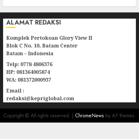
08/08/2026
0
ALAMAT REDAKSI
Komplek Pertokoan Glory View II
Blok C No. 10, Batam Center
Batam – Indonesia
Telp: 0778 4806376
HP: 081364005874
WA: 081372000937
Email :
redaksi@kepriglobal.com
Copyright © All rights reserved.
|
ChromeNews
by AF themes.