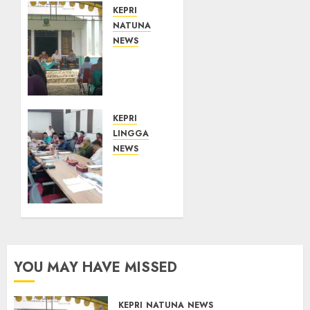
KEPRI
NATUNA
NEWS
Reses
di
Natuna,
DPRD
Kepri
KEPRI
Terima
LINGGA
Aspirasi
NEWS
Jalan
Polemik
Cempaka
Lahan
Putih
PT
hingga
CSA,
Akses
Kades
Air
Limbung
Lengit–
Tegas:
YOU MAY HAVE MISSED
Selemam
Tak
Akan
Teken
08/08/2026
KEPRI
NATUNA
NEWS