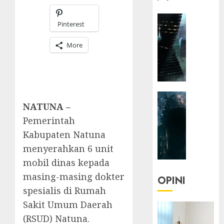
HEADLIN
Pinterest
KOLOM
NASIONA
More
TEKNOLO
KOLO
|
Parado
HEADLIN
Utopia
NATUNA –
KOLOM
TEKNOLO
Pemerintah
05/06/20
KOLO
Kabupaten Natuna
0
|
menyerahkan 6 unit
Senjak
mobil dinas kepada
Human
masing-masing dokter
OPINI
23/03/20
spesialis di Rumah
Sakit Umum Daerah
0
(RSUD) Natuna.