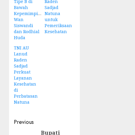
Tipe B di
Raden
Bawah
Sadjad
Kepemimpinan
Natuna
Wan
untuk
Siswandi
Pemeriksaan
dan Rodhial
Kesehatan
Huda
TNI AU
Lanud
Raden
Sadjad
Perkuat
Layanan
Kesehatan
di
Perbatasan
Natuna
Post
Previous
navigation
Bupati
Previous