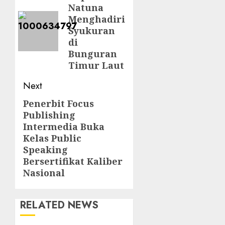
Natuna
post:
Menghadiri
Syukuran
di
Bunguran
Timur Laut
Next
Penerbit Focus
Next
Publishing
post:
Intermedia Buka
Kelas Public
Speaking
Bersertifikat Kaliber
Nasional
RELATED NEWS