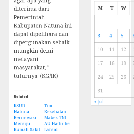
agar apa yang
Cermi
M
T
W
diterima dari
Meski
Pemerintah
Ada
Kabupaten Natuna ini
Artis
Ibu
dapat dipelihara dan
3
4
5
Kota
dipergunakan sebaik
10
11
12
mungkin demi
23/11/20
melayani
0
17
18
19
masyarakat,”
tuturnya. (KG/IK)
24
25
26
31
Related
« Jul
RSUD
Tim
Natuna
Kesehatan
Berinovasi
Mabes TNI
Menuju
AU Hadir ke
Rumah Sakit
Lanud