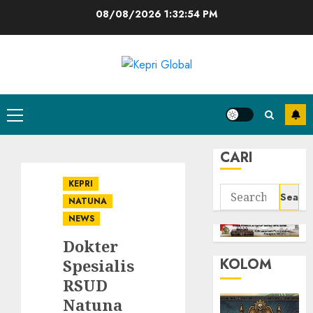
Skip
08/08/2026
1:32:54 PM
to
content
Primary
Menu
CARI
KEPRI
Search
NATUNA
for:
NEWS
Dokter
KOLOM
Spesialis
RSUD
Natuna