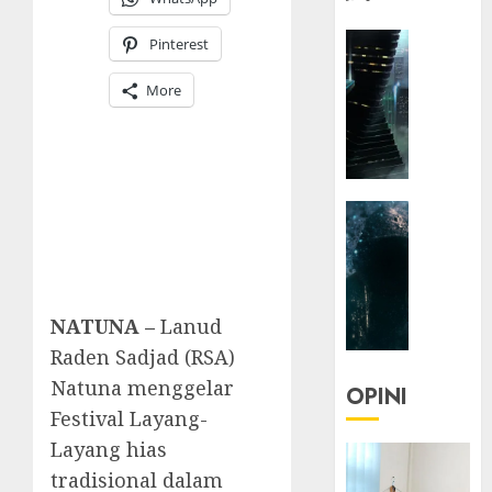
HEADLIN
Pinterest
KOLOM
NASIONA
More
TEKNOLO
KOLO
|
Parado
HEADLIN
Utopia
KOLOM
TEKNOLO
05/06/20
KOLO
0
|
NATUNA –
Lanud
Senjak
Raden Sadjad (RSA)
Human
Natuna menggelar
OPINI
23/03/20
Festival Layang-
Layang hias
0
tradisional dalam