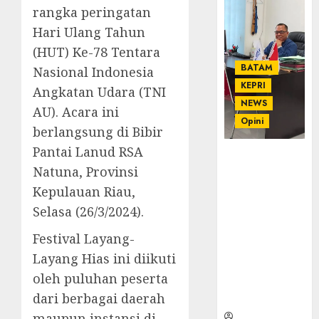
rangka peringatan
Hari Ulang Tahun
(HUT) Ke-78 Tentara
BATAM
Nasional Indonesia
KEPRI
Angkatan Udara (TNI
NEWS
AU). Acara ini
Opini
berlangsung di Bibir
Pantai Lanud RSA
Ahmad Fakih
Natuna, Provinsi
Rambe, SH:
Advokat
Kepulauan Riau,
Senior
Selasa (26/3/2024).
dengan
Pengalaman
Festival Layang-
dan
Layang Hias ini diikuti
Integritas di
oleh puluhan peserta
Dunia
dari berbagai daerah
Hukum
maupun instansi di