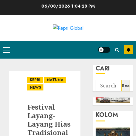
Skip
06/08/2026
1:04:28 PM
to
content
Primary
Menu
CARI
KEPRI
NATUNA
Search
NEWS
for:
Festival
KOLOM
Layang-
Layang Hias
Tradisional