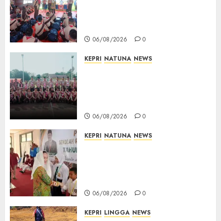
Kontingen Jamnas XII, Titip
Pesan Jaga Nama Baik Daerah
dan Utamakan Pendidikan
06/08/2026
0
KEPRI
NATUNA
NEWS
16 Putra-Putri Terbaik Natuna
Digembleng Jelang Jambore
Nasional XII 2026, Wabup
Jarmin: Kalian Duta Daerah
06/08/2026
0
KEPRI
NATUNA
NEWS
Cen Sui Lan Buka MPLS
Sekolah Rakyat Natuna,
Tanamkan Semangat Raih
Masa Depan Gemilang
06/08/2026
0
KEPRI
LINGGA
NEWS