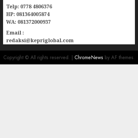
Telp: 0778 4806376
HP: 081364005874
WA: 081372000937
Email :
redaksi@kepriglobal.com
Copyright © All rights reserved.
|
ChromeNews
by AF themes.