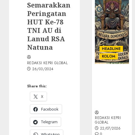
Semarakkan
Peringatan
HUT Ke-78
TNI AU di
Lanud RSA
Natuna
HEADLINE
KOLOM
REDAKSI KEPRI GLOBAL
26/03/2024
KOLOM |
Semantik
Kekuasaan
Share this:
dalam Kosa
X
Kata yang
Berlutut
Facebook
REDAKSI KEPRI
Telegram
GLOBAL
22/07/2026
0
WhatsApp