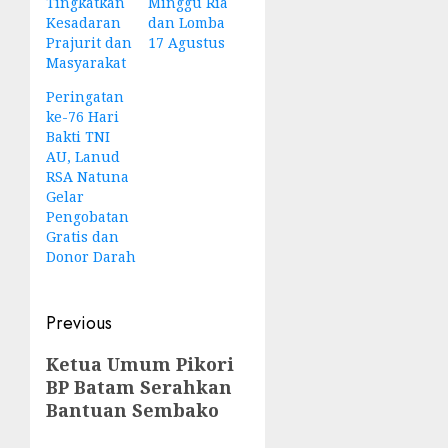
Tingkatkan
Minggu Ria
Kesadaran
dan Lomba
Prajurit dan
17 Agustus
Masyarakat
Peringatan
ke-76 Hari
Bakti TNI
AU, Lanud
RSA Natuna
Gelar
Pengobatan
Gratis dan
Donor Darah
Post
Previous
navigation
Previous
Ketua Umum Pikori
BP Batam Serahkan
post:
Bantuan Sembako