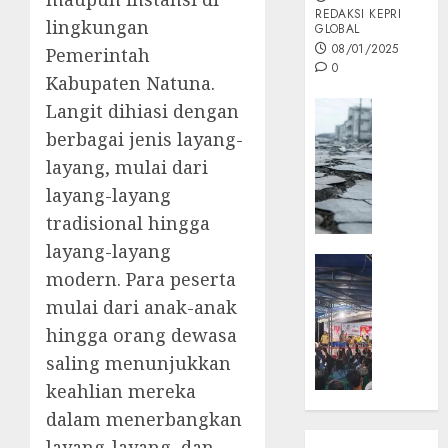
REDAKSI KEPRI
lingkungan
GLOBAL
08/01/2025
Pemerintah
0
Kabupaten Natuna.
Opini
Langit dihiasi dengan
MISI
berbagai jenis layang-
MAS
layang, mulai dari
:
layang-layang
Mitigas
tradisional hingga
Antisip
Megath
layang-layang
KEPRI
modern. Para peserta
NATUNA
05/12/202
mulai dari anak-anak
NEWS
0
Opini
hingga orang dewasa
Masyar
saling menunjukkan
Sepem
keahlian mereka
Padati
dalam menerbangkan
Kampa
layang-layang, dan
Pasan