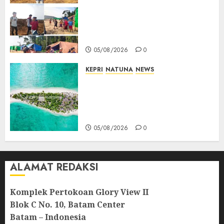
Ribuan Pekerja Lokal PT CSA
Kompak Siap Turun ke RDP,
Tegaskan Perusahaan Jadi
Sumber Penghidupan
05/08/2026
0
KEPRI
NATUNA
NEWS
Negara Hadir di Perbatasan,
Pembangunan Tanggul Pulau
Kepala Bawa Harapan Baru
bagi Warga
05/08/2026
0
ALAMAT REDAKSI
Komplek Pertokoan Glory View II
Blok C No. 10, Batam Center
Batam – Indonesia