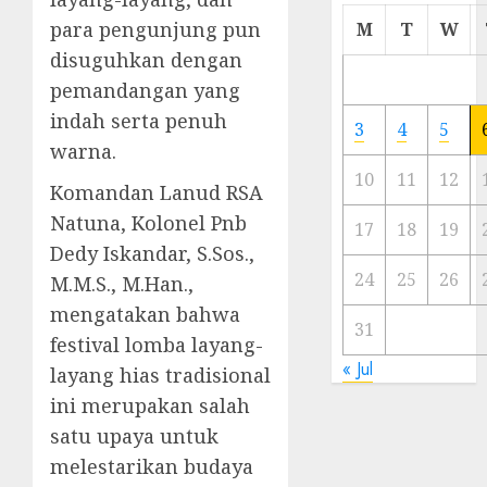
Cermi
para pengunjung pun
M
T
W
Meski
disuguhkan dengan
Ada
pemandangan yang
Artis
Ibu
indah serta penuh
3
4
5
Kota
warna.
10
11
12
Komandan Lanud RSA
23/11/20
Natuna, Kolonel Pnb
0
17
18
19
Dedy Iskandar, S.Sos.,
24
25
26
M.M.S., M.Han.,
mengatakan bahwa
31
festival lomba layang-
« Jul
layang hias tradisional
ini merupakan salah
satu upaya untuk
melestarikan budaya