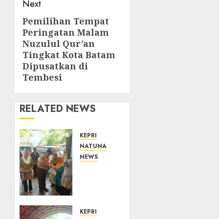
Next
Pemilihan Tempat
Next
Peringatan Malam
post:
Nuzulul Qur’an
Tingkat Kota Batam
Dipusatkan di
Tembesi
RELATED NEWS
KEPRI
NATUNA
NEWS
Dari
Ujung
Negeri,
Tower
Bersama
KEPRI