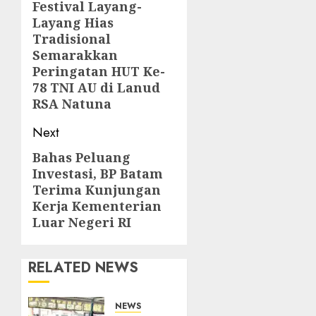
navigation
Festival Layang-
Previous
Layang Hias
post:
Tradisional
Semarakkan
Peringatan HUT Ke-
78 TNI AU di Lanud
RSA Natuna
Next
Bahas Peluang
Next
Investasi, BP Batam
post:
Terima Kunjungan
Kerja Kementerian
Luar Negeri RI
RELATED NEWS
NEWS