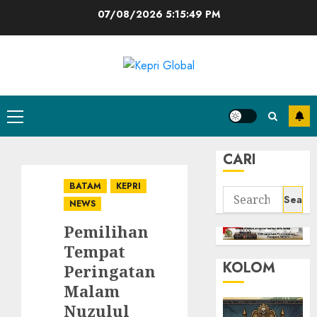
Skip
07/08/2026
5:15:50 PM
to
content
Primary
Menu
CARI
BATAM
KEPRI
Search
NEWS
for:
Pemilihan
Tempat
KOLOM
Peringatan
Malam
Nuzulul