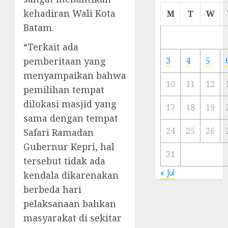
Cermi
kehadiran Wali Kota
M
T
W
Meski
Batam.
Ada
Artis
“Terkait ada
Ibu
pemberitaan yang
3
4
5
Kota
menyampaikan bahwa
10
11
12
pemilihan tempat
23/11/20
dilokasi masjid yang
0
17
18
19
sama dengan tempat
24
25
26
Safari Ramadan
Gubernur Kepri, hal
31
tersebut tidak ada
« Jul
kendala dikarenakan
berbeda hari
pelaksanaan bahkan
masyarakat di sekitar