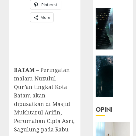
Pinterest
HEADLIN
More
KOLOM
NASIONA
TEKNOLO
KOLO
|
Parado
HEADLIN
Utopia
KOLOM
BATAM
– Peringatan
TEKNOLO
05/06/20
malam Nuzulul
KOLO
0
Qur’an tingkat Kota
|
Senjak
Batam akan
Human
dipusatkan di Masjid
OPINI
Mukhtarul Arifin,
23/03/20
Perumahan Cipta Asri,
0
Sagulung pada Rabu