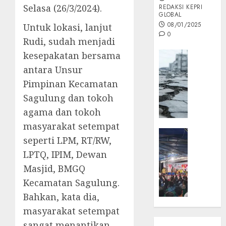
Selasa (26/3/2024).
REDAKSI KEPRI
GLOBAL
08/01/2025
Untuk lokasi, lanjut
0
Rudi, sudah menjadi
Opini
kesepakatan bersama
MISI
antara Unsur
MAS
Pimpinan Kecamatan
:
Sagulung dan tokoh
Mitigas
agama dan tokoh
Antisip
Megath
masyarakat setempat
KEPRI
seperti LPM, RT/RW,
NATUNA
05/12/202
LPTQ, IPIM, Dewan
NEWS
0
Opini
Masjid, BMGQ
Masyar
Kecamatan Sagulung.
Sepem
Bahkan, kata dia,
Padati
masyarakat setempat
Kampa
sangat menantikan
Pasan