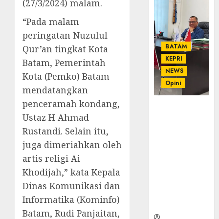
(27/3/2024) malam.
“Pada malam
peringatan Nuzulul
BATAM
Qur’an tingkat Kota
KEPRI
Batam, Pemerintah
NEWS
Kota (Pemko) Batam
Opini
mendatangkan
penceramah kondang,
Ahmad Fakih
Ustaz H Ahmad
Rambe, SH:
Advokat
Rustandi. Selain itu,
Senior
juga dimeriahkan oleh
dengan
artis religi Ai
Pengalaman
Khodijah,” kata Kepala
dan
Integritas di
Dinas Komunikasi dan
Dunia
Informatika (Kominfo)
Hukum
Batam, Rudi Panjaitan,