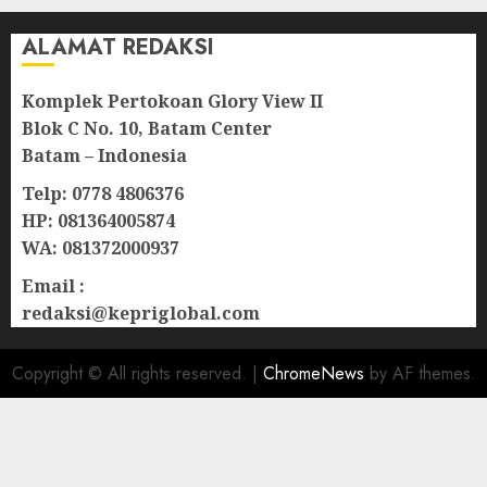
ALAMAT REDAKSI
Komplek Pertokoan Glory View II
Blok C No. 10, Batam Center
Batam – Indonesia
Telp: 0778 4806376
HP: 081364005874
WA: 081372000937
Email :
redaksi@kepriglobal.com
Copyright © All rights reserved.
|
ChromeNews
by AF themes.