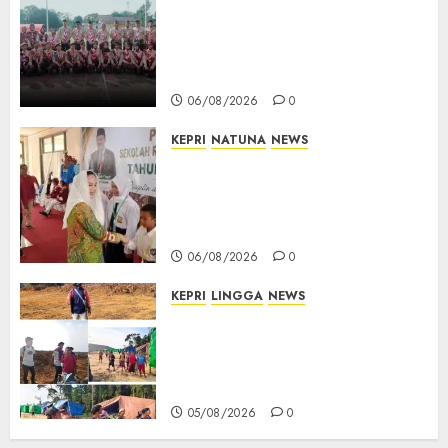
16 Putra-Putri Terbaik Natuna
Digembleng Jelang Jambore
Nasional XII 2026, Wabup
Jarmin: Kalian Duta Daerah
06/08/2026
0
KEPRI
NATUNA
NEWS
Cen Sui Lan Buka MPLS
Sekolah Rakyat Natuna,
Tanamkan Semangat Raih
Masa Depan Gemilang
06/08/2026
0
KEPRI
LINGGA
NEWS
Ribuan Pekerja Lokal PT CSA
Kompak Siap Turun ke RDP,
Tegaskan Perusahaan Jadi
Sumber Penghidupan
05/08/2026
0