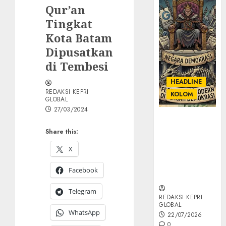
Qur’an
Tingkat
Kota Batam
Dipusatkan
di Tembesi
HEADLINE
REDAKSI KEPRI
KOLOM
GLOBAL
27/03/2024
KOLOM |
Semantik
Share this:
Kekuasaan
X
dalam Kosa
Kata yang
Facebook
Berlutut
Telegram
REDAKSI KEPRI
GLOBAL
WhatsApp
22/07/2026
0