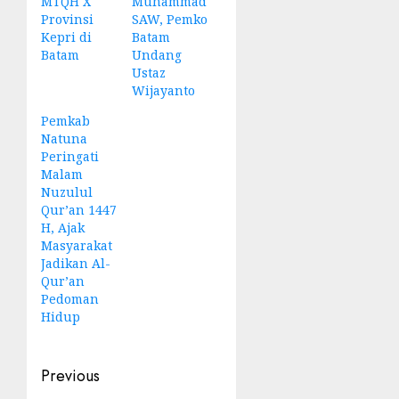
MTQH X
Muhammad
Provinsi
SAW, Pemko
Kepri di
Batam
Batam
Undang
Ustaz
Wijayanto
Pemkab
Natuna
Peringati
Malam
Nuzulul
Qur’an 1447
H, Ajak
Masyarakat
Jadikan Al-
Qur’an
Pedoman
Hidup
Post
Previous