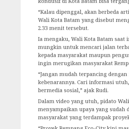
kondusif di Kota Batam bisa tergan
“Kalau dipenggal, akan berbeda art
Wali Kota Batam yang disebut men
2.33 menit tersebut.
Ia mengaku, Wali Kota Batam saat 
mungkin untuk mencari jalan terba
kepada masyarakat maupun pengusah
ingin merugikan masyarakat Rempa
“Jangan mudah terpancing dengan 
kebenarannya. Cari informasi utuh
bermedia sosial,” ajak Rudi.
Dalam video yang utuh, pidato Wa
menyampaikan upaya yang sudah d
masyarakat yang terdampak proyek 
“Proyek Rempang Eco-City kini mas