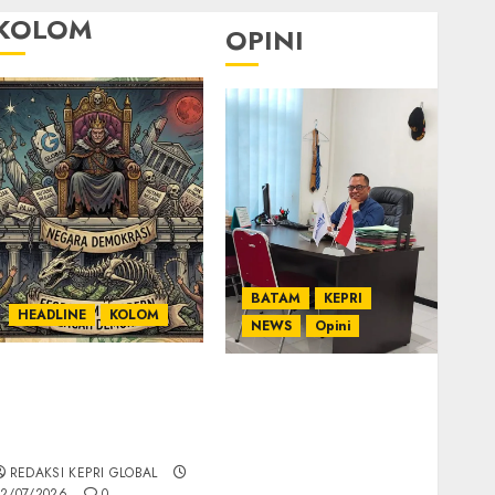
KOLOM
OPINI
BATAM
KEPRI
HEADLINE
KOLOM
NEWS
Opini
KOLOM | Semantik
Ahmad Fakih Rambe,
Kekuasaan dalam
SH: Advokat Senior
Kosa Kata yang
dengan Pengalaman
Berlutut
dan Integritas di
REDAKSI KEPRI GLOBAL
Dunia Hukum
2/07/2026
0