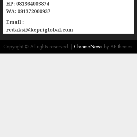
HP: 081364005874
WA: 081372000937
Email :
redaksi@kepriglobal.com
Copyright © All rights reserved.
|
ChromeNews
by AF themes.