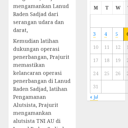
mengamankan Lanud
Cermi
M
T
W
Meski
Raden Sadjad dari
Ada
serangan udara dan
Artis
darat,
Ibu
3
4
5
Kota
Kemudian latihan
10
11
12
dukungan operasi
23/11/20
penerbangan, Prajurit
0
17
18
19
memastikan
kelancaran operasi
24
25
26
penerbangan di Lanud
31
Raden Sadjad, latihan
Pengamanan
« Jul
Alutsista, Prajurit
mengamankan
alutsista TNI AU di