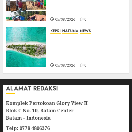
Tegaskan Perusahaan Jadi
Sumber Penghidupan
05/08/2026
0
KEPRI
NATUNA
NEWS
Negara Hadir di Perbatasan,
Pembangunan Tanggul Pulau
Kepala Bawa Harapan Baru
bagi Warga
05/08/2026
0
ALAMAT REDAKSI
Komplek Pertokoan Glory View II
Blok C No. 10, Batam Center
Batam – Indonesia
Telp: 0778 4806376