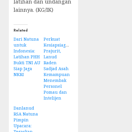
latihan dan undangan
lainnya. (KG/IK)
Related
Dari Natuna
Perkuat
untuk
Kesiapsiagaan
Indonesia:
Prajurit,
Latihan PHH
Lanud
Bukti TNI AU
Raden
Siap Jaga
Sadjad Asah
NKRI
Kemampuan
Menembak
Personel
Pomau dan
Intelijen
Danlanud
RSA Natuna
Pimpin
Upacara:
Tegaskan