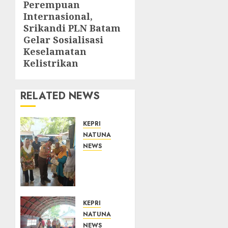
Perempuan
post:
Internasional,
Srikandi PLN Batam
Gelar Sosialisasi
Keselamatan
Kelistrikan
RELATED NEWS
KEPRI
NATUNA
NEWS
Dari
Ujung
Negeri,
Tower
Bersama
KEPRI
Group
NATUNA
Hadir
NEWS