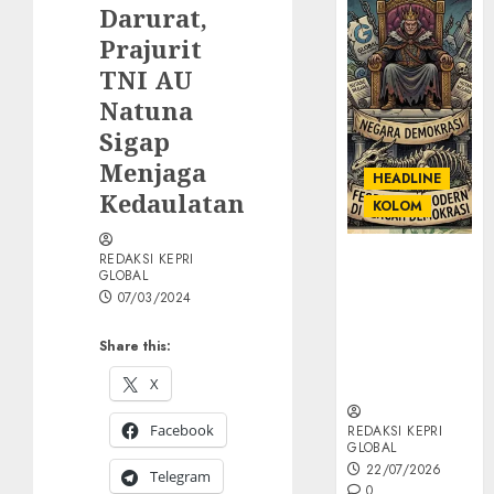
Darurat,
Prajurit
TNI AU
Natuna
Sigap
Menjaga
HEADLINE
Kedaulatan
KOLOM
REDAKSI KEPRI
KOLOM |
GLOBAL
Semantik
07/03/2024
Kekuasaan
dalam Kosa
Share this:
Kata yang
Berlutut
X
Facebook
REDAKSI KEPRI
GLOBAL
22/07/2026
Telegram
0