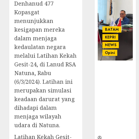
Denhanud 477
Kopasgat
menunjukkan
kesigapan mereka
BATAM
dalam menjaga
KEPRI
NEWS
kedaulatan negara
Opini
melalui Latihan Kekah
Gesit-24, di Lanud RSA
Ahmad Fakih
Natuna, Rabu
Rambe, SH:
(6/3/2024). Latihan ini
Advokat
Senior
merupakan simulasi
dengan
keadaan darurat yang
Pengalaman
dihadapi dalam
dan
menjaga wilayah
Integritas di
Dunia
udara di Natuna.
Hukum
Latihan Kekah Gesit-