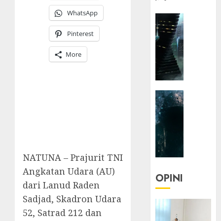
WhatsApp
HEADLIN
KOLOM
Pinterest
NASIONA
TEKNOLO
More
KOLO
|
Parado
HEADLIN
Utopia
KOLOM
TEKNOLO
05/06/20
KOLO
0
|
Senjak
NATUNA – Prajurit TNI
Human
Angkatan Udara (AU)
OPINI
dari Lanud Raden
23/03/20
Sadjad, Skadron Udara
0
52, Satrad 212 dan