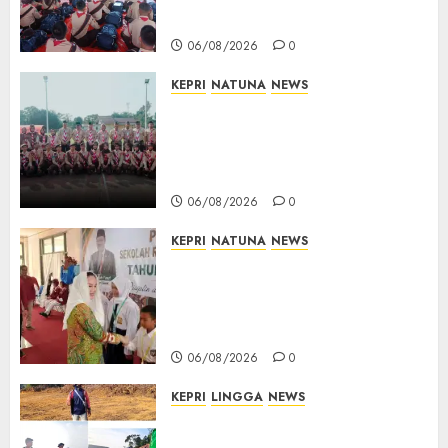
dan Utamakan Pendidikan
06/08/2026
0
KEPRI
NATUNA
NEWS
16 Putra-Putri Terbaik Natuna
Digembleng Jelang Jambore
Nasional XII 2026, Wabup
Jarmin: Kalian Duta Daerah
06/08/2026
0
KEPRI
NATUNA
NEWS
Cen Sui Lan Buka MPLS
Sekolah Rakyat Natuna,
Tanamkan Semangat Raih
Masa Depan Gemilang
06/08/2026
0
KEPRI
LINGGA
NEWS
Ribuan Pekerja Lokal PT CSA
Kompak Siap Turun ke RDP,