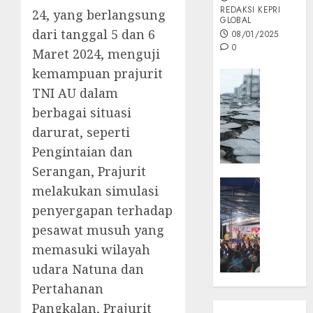
REDAKSI KEPRI
24, yang berlangsung
GLOBAL
dari tanggal 5 dan 6
08/01/2025
0
Maret 2024, menguji
kemampuan prajurit
Opini
TNI AU dalam
MISI
MAS
berbagai situasi
:
darurat, seperti
Mitigas
Pengintaian dan
Antisip
Serangan, Prajurit
Megath
KEPRI
melakukan simulasi
NATUNA
05/12/202
penyergapan terhadap
NEWS
0
pesawat musuh yang
Opini
memasuki wilayah
Masyar
Sepem
udara Natuna dan
Padati
Pertahanan
Kampa
Pangkalan, Prajurit
Pasan