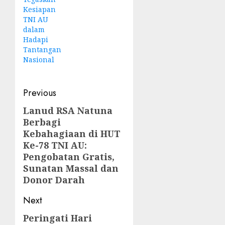
Kesiapan
TNI AU
dalam
Hadapi
Tantangan
Nasional
Post
Previous
navigation
Lanud RSA Natuna
Previous
Berbagi
post:
Kebahagiaan di HUT
Ke-78 TNI AU:
Pengobatan Gratis,
Sunatan Massal dan
Donor Darah
Next
Peringati Hari
Next