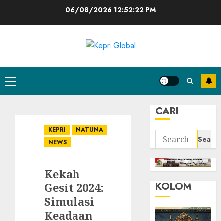
Skip
06/08/2026
12:52:23 PM
to
content
Primary
Menu
CARI
KEPRI
NATUNA
Search
NEWS
for:
Kekah
KOLOM
Gesit 2024:
Simulasi
Keadaan