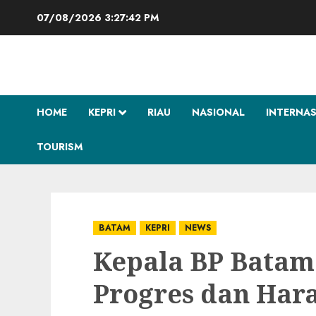
Skip
07/08/2026
3:27:43 PM
to
content
HOME
KEPRI
RIAU
NASIONAL
INTERNA
TOURISM
BATAM
KEPRI
NEWS
Kepala BP Bata
Progres dan Har