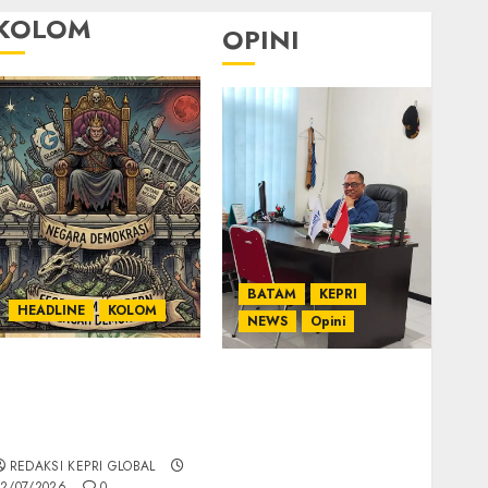
KOLOM
OPINI
BATAM
KEPRI
HEADLINE
KOLOM
NEWS
Opini
KOLOM | Semantik
Ahmad Fakih Rambe,
Kekuasaan dalam
SH: Advokat Senior
Kosa Kata yang
dengan Pengalaman
Berlutut
dan Integritas di
REDAKSI KEPRI GLOBAL
Dunia Hukum
2/07/2026
0