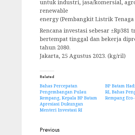
untuk industri, jasa/komersial, agr
renewable
energy (Pembangkit Listrik Tenaga 
Rencana investasi sebesar ±Rp381 t
bertempat tinggal dan bekerja dipr
tahun 2080.
Jakarta, 25 Agustus 2023. (kg/ril)
Related
Bahas Percepatan
BP Batam Had
Pengembangan Pulau
RI, Bahas Pe
Rempang, Kepala BP Batam
Rempang Eco-
Apresiasi Dukungan
Menteri Investasi RI
Post
Previous