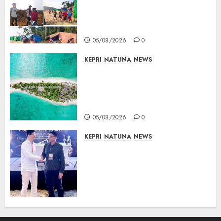
Kompak Siap Turun ke RDP,
Tegaskan Perusahaan Jadi
Sumber Penghidupan
05/08/2026
0
KEPRI
NATUNA
NEWS
Negara Hadir di Perbatasan,
Pembangunan Tanggul Pulau
Kepala Bawa Harapan Baru
bagi Warga
05/08/2026
0
KEPRI
NATUNA
NEWS
Dokter TNI AU dari Natuna
Tampil di Forum
Internasional, Bawa Gagasan
Pengembangan Bedah
Ortopedi Asia Tenggara
05/08/2026
0