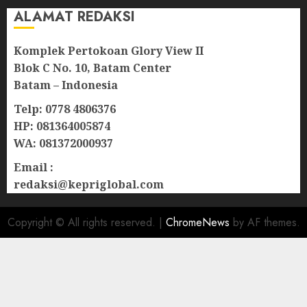
ALAMAT REDAKSI
Komplek Pertokoan Glory View II
Blok C No. 10, Batam Center
Batam – Indonesia
Telp: 0778 4806376
HP: 081364005874
WA: 081372000937
Email :
redaksi@kepriglobal.com
Copyright © All rights reserved.
|
ChromeNews
by AF themes.