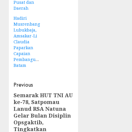
Pusat dan
Daerah
Hadiri
Musrenbang
Lubukbaja,
Amsakar-Li
Claudia
Paparkan
Capaian
Pembangunan
Batam
Post
Previous
navigation
Semarak HUT TNI AU
Previous
ke-78, Satpomau
post:
Lanud RSA Natuna
Gelar Bulan Disiplin
Opsgaktib,
Tingkatkan