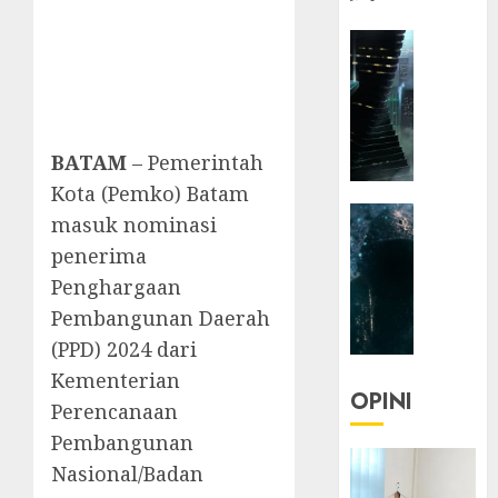
HEADLIN
KOLOM
NASIONA
TEKNOLO
KOLO
BATAM
– Pemerintah
|
Kota (Pemko) Batam
Parado
HEADLIN
Utopia
masuk nominasi
KOLOM
penerima
TEKNOLO
05/06/20
Penghargaan
KOLO
0
Pembangunan Daerah
|
Senjak
(PPD) 2024 dari
Human
Kementerian
OPINI
Perencanaan
23/03/20
Pembangunan
0
Nasional/Badan