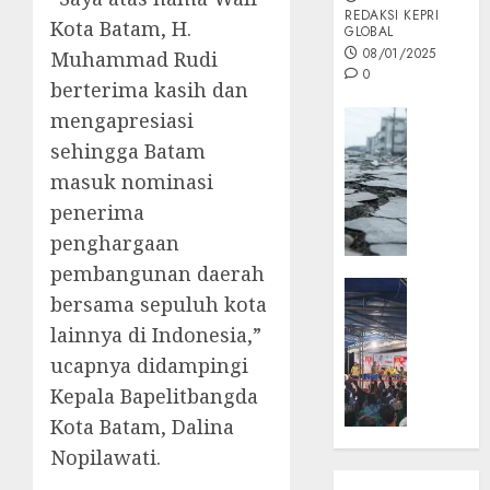
REDAKSI KEPRI
Kota Batam, H.
GLOBAL
08/01/2025
Muhammad Rudi
0
berterima kasih dan
Opini
mengapresiasi
MISI
sehingga Batam
MAS
masuk nominasi
:
penerima
Mitigas
penghargaan
Antisip
Megath
pembangunan daerah
KEPRI
bersama sepuluh kota
NATUNA
05/12/202
lainnya di Indonesia,”
NEWS
0
Opini
ucapnya didampingi
Masyar
Kepala Bapelitbangda
Sepem
Kota Batam, Dalina
Padati
Nopilawati.
Kampa
Pasan