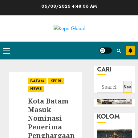
Skip
06/08/2026
4:48:07 AM
to
content
Primary
Menu
CARI
BATAM
KEPRI
Search
NEWS
for:
Kota Batam
Masuk
KOLOM
Nominasi
Penerima
Penghargaan