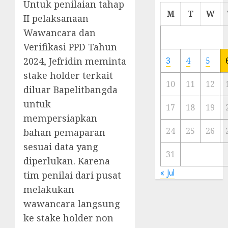
Untuk penilaian tahap
Cermi
M
T
W
II pelaksanaan
Meski
Wawancara dan
Ada
Artis
Verifikasi PPD Tahun
Ibu
2024, Jefridin meminta
3
4
5
Kota
stake holder terkait
10
11
12
diluar Bapelitbangda
23/11/20
untuk
0
17
18
19
mempersiapkan
24
25
26
bahan pemaparan
sesuai data yang
31
diperlukan. Karena
« Jul
tim penilai dari pusat
melakukan
wawancara langsung
ke stake holder non