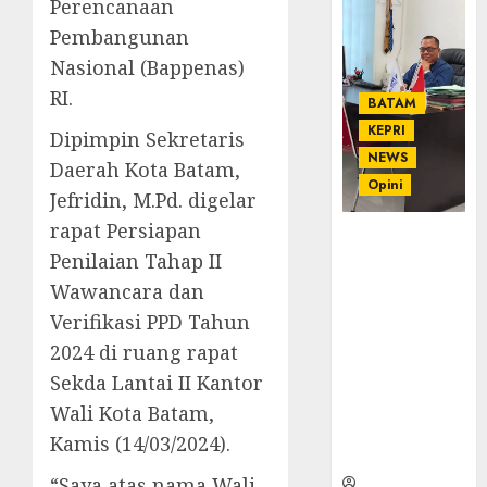
Perencanaan
Pembangunan
Nasional (Bappenas)
RI.
BATAM
KEPRI
Dipimpin Sekretaris
NEWS
Daerah Kota Batam,
Opini
Jefridin, M.Pd. digelar
rapat Persiapan
Ahmad Fakih
Penilaian Tahap II
Rambe, SH:
Advokat
Wawancara dan
Senior
Verifikasi PPD Tahun
dengan
2024 di ruang rapat
Pengalaman
Sekda Lantai II Kantor
dan
Integritas di
Wali Kota Batam,
Dunia
Kamis (14/03/2024).
Hukum
“Saya atas nama Wali