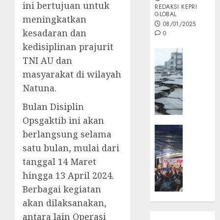
ini bertujuan untuk
REDAKSI KEPRI
GLOBAL
meningkatkan
08/01/2025
kesadaran dan
0
kedisiplinan prajurit
Opini
TNI AU dan
MISI
masyarakat di wilayah
MAS
Natuna.
:
Mitigas
Bulan Disiplin
Antisip
Opsgaktib ini akan
Megath
KEPRI
berlangsung selama
NATUNA
05/12/202
satu bulan, mulai dari
NEWS
0
tanggal 14 Maret
Opini
hingga 13 April 2024.
Masyar
Sepem
Berbagai kegiatan
Padati
akan dilaksanakan,
Kampa
antara lain Operasi
Pasan