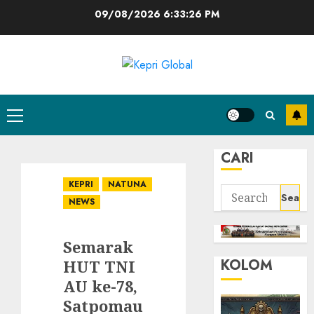
Skip
09/08/2026
6:33:27 PM
to
content
Primary
Menu
CARI
KEPRI
NATUNA
Search
NEWS
for:
Semarak
KOLOM
HUT TNI
AU ke-78,
Satpomau