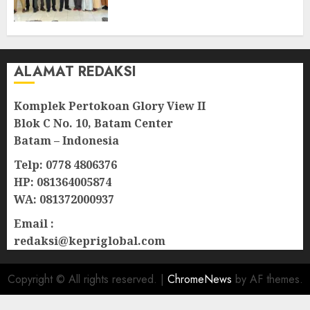
Lampu Jalan
08/08/2026
0
ALAMAT REDAKSI
Komplek Pertokoan Glory View II
Blok C No. 10, Batam Center
Batam – Indonesia
Telp: 0778 4806376
HP: 081364005874
WA: 081372000937
Email :
redaksi@kepriglobal.com
Copyright © All rights reserved.
|
ChromeNews
by AF themes.