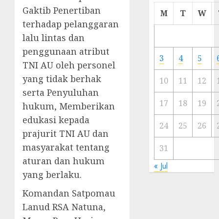
Gaktib Penertiban
Cermi
M
T
W
Meski
terhadap pelanggaran
Ada
lalu lintas dan
Artis
penggunaan atribut
Ibu
3
4
5
Kota
TNI AU oleh personel
yang tidak berhak
10
11
12
23/11/20
serta Penyuluhan
0
17
18
19
hukum, Memberikan
edukasi kepada
24
25
26
prajurit TNI AU dan
masyarakat tentang
31
aturan dan hukum
« Jul
yang berlaku.
Komandan Satpomau
Lanud RSA Natuna,