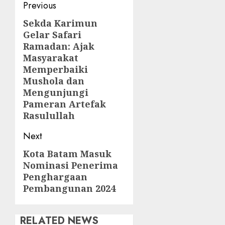
Post
Previous
navigation
Sekda Karimun
Previous
Gelar Safari
post:
Ramadan: Ajak
Masyarakat
Memperbaiki
Mushola dan
Mengunjungi
Pameran Artefak
Rasulullah
Next
Kota Batam Masuk
Next
Nominasi Penerima
post:
Penghargaan
Pembangunan 2024
RELATED NEWS