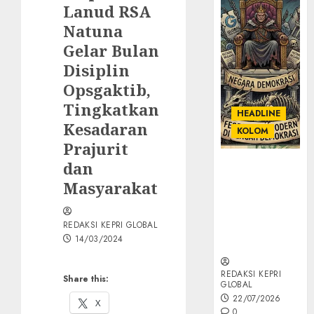
Lanud RSA
Natuna
Gelar Bulan
Disiplin
Opsgaktib,
Tingkatkan
HEADLINE
Kesadaran
KOLOM
Prajurit
dan
KOLOM |
Semantik
Masyarakat
Kekuasaan
dalam Kosa
REDAKSI KEPRI GLOBAL
Kata yang
14/03/2024
Berlutut
REDAKSI KEPRI
Share this:
GLOBAL
22/07/2026
X
0