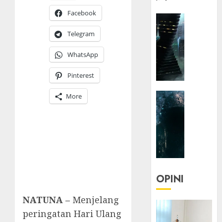
Facebook
HEADLIN
KOLOM
Telegram
NASIONA
TEKNOLO
WhatsApp
KOLO
|
Pinterest
Parado
HEADLIN
More
Utopia
KOLOM
TEKNOLO
05/06/20
KOLO
0
|
Senjak
Human
OPINI
23/03/20
NATUNA –
Menjelang
0
peringatan Hari Ulang