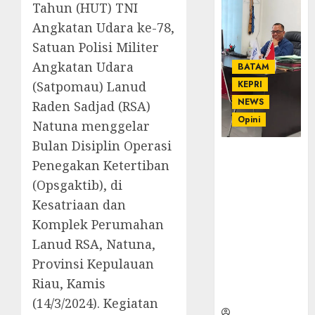
Tahun (HUT) TNI
Angkatan Udara ke-78,
Satuan Polisi Militer
Angkatan Udara
BATAM
(Satpomau) Lanud
KEPRI
NEWS
Raden Sadjad (RSA)
Opini
Natuna menggelar
Bulan Disiplin Operasi
Ahmad Fakih
Penegakan Ketertiban
Rambe, SH:
(Opsgaktib), di
Advokat
Senior
Kesatriaan dan
dengan
Komplek Perumahan
Pengalaman
Lanud RSA, Natuna,
dan
Provinsi Kepulauan
Integritas di
Dunia
Riau, Kamis
Hukum
(14/3/2024). Kegiatan