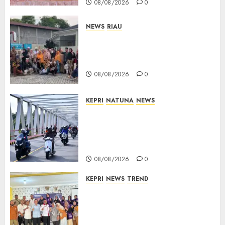
08/08/2026
0
NEWS
RIAU
PT Arara Abadi-AAP Sinarmas
Distrik Merawang Berikan
Bantuan Operasi Gratis
08/08/2026
0
KEPRI
NATUNA
NEWS
Bendera Merah Putih
Berkibar di Jalanan Natuna,
TNI AU Gelorakan Semangat
Kemerdekaan
08/08/2026
0
KEPRI
NEWS
TREND
Ombudsman Kepri Tampung
Puluhan Keluhan Warga
Bintan, Mulai dari Bantuan
Sosial, BBM Solar, Hingga