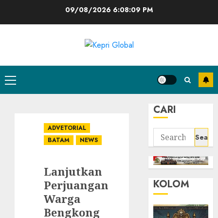
Skip
09/08/2026
6:08:10 PM
to
content
Primary
Menu
CARI
ADVETORIAL
Search
BATAM
NEWS
for:
Lanjutkan
KOLOM
Perjuangan
Warga
Bengkong