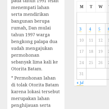
pada tahun 1991 telah
Cermi
M
T
W
menempati lahan
Meski
serta mendirikan
Ada
bangunan berupa
Artis
Ibu
rumah, Dan mulai
3
4
5
Kota
tahun 1997 warga
10
11
12
bengkong palapa dua
23/11/20
sudah mengajukan
0
17
18
19
permohonan
sebanyak lima kali ke
24
25
26
Otorita Batam.
31
” Permohonan lahan
« Jul
di tolak Otorita Batam
karena lokasi tersebut
merupakan lahan
penghijauan serta