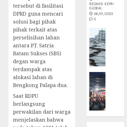
REDAKSI KEPRI
tersebut di fasilitasi
GLOBAL
DPRD guna mencari
08/01/2025
0
solusi bagi pihak
pihak terkait atas
Opini
perselisihan lahan
MISI
MAS
antara PT. Satria
:
Batam Sukses (SBS)
Mitigas
degan warga
Antisip
terdampak atas
Megath
KEPRI
alokasi lahan di
NATUNA
05/12/202
Bengkong Palapa dua.
NEWS
0
Opini
Saat RDPU
Masyar
berlangsung
Sepem
perwakilan dari warga
Padati
menjelaskan bahwa
Kampa
Pasan