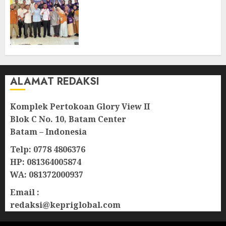
Puluhan Keluhan Warga
Bintan, Mulai dari Bantuan
Sosial, BBM Solar, Hingga
Lampu Jalan
08/08/2026
0
ALAMAT REDAKSI
Komplek Pertokoan Glory View II
Blok C No. 10, Batam Center
Batam – Indonesia
Telp: 0778 4806376
HP: 081364005874
WA: 081372000937
Email :
redaksi@kepriglobal.com