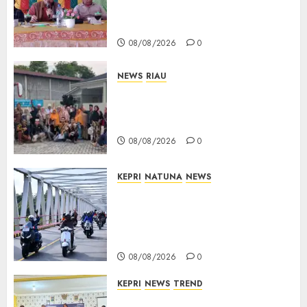
Optimistis Usulan
Pembangunan Diperjuangkan
08/08/2026
0
NEWS
RIAU
PT Arara Abadi-AAP Sinarmas
Distrik Merawang Berikan
Bantuan Operasi Gratis
08/08/2026
0
KEPRI
NATUNA
NEWS
Bendera Merah Putih
Berkibar di Jalanan Natuna,
TNI AU Gelorakan Semangat
Kemerdekaan
08/08/2026
0
KEPRI
NEWS
TREND
Ombudsman Kepri Tampung