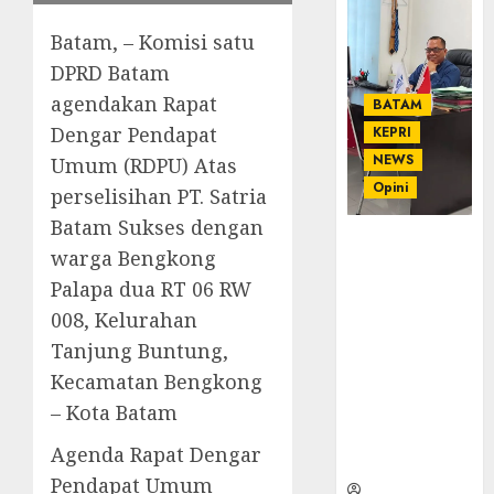
Batam, – Komisi satu
DPRD Batam
agendakan Rapat
BATAM
Dengar Pendapat
KEPRI
NEWS
Umum (RDPU) Atas
Opini
perselisihan PT. Satria
Batam Sukses dengan
Ahmad Fakih
warga Bengkong
Rambe, SH:
Palapa dua RT 06 RW
Advokat
Senior
008, Kelurahan
dengan
Tanjung Buntung,
Pengalaman
Kecamatan Bengkong
dan
– Kota Batam
Integritas di
Dunia
Agenda Rapat Dengar
Hukum
Pendapat Umum