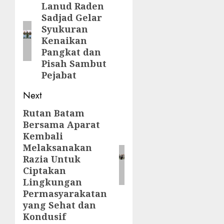
navigation
Lanud Raden
Previous
Sadjad Gelar
post:
Syukuran
Kenaikan
Pangkat dan
Pisah Sambut
Pejabat
Next
Rutan Batam
Next
Bersama Aparat
post:
Kembali
Melaksanakan
Razia Untuk
Ciptakan
Lingkungan
Permasyarakatan
yang Sehat dan
Kondusif