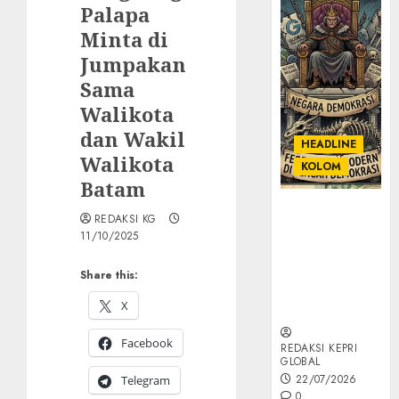
Palapa
Minta di
Jumpakan
Sama
Walikota
dan Wakil
HEADLINE
Walikota
KOLOM
Batam
KOLOM |
REDAKSI KG
Semantik
11/10/2025
Kekuasaan
dalam Kosa
Share this:
Kata yang
X
Berlutut
Facebook
REDAKSI KEPRI
GLOBAL
22/07/2026
Telegram
0