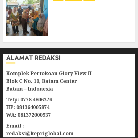
Dari Ujung Negeri, Tower
Bersama Group Hadir Bawa
Kepedulian Sosial, Bupati Cen
Sui Lan Dorong CSR
Berkelanjutan di Natuna
06/08/2026
0
ALAMAT REDAKSI
Komplek Pertokoan Glory View II
Blok C No. 10, Batam Center
Batam – Indonesia
Telp: 0778 4806376
HP: 081364005874
WA: 081372000937
Email :
redaksi@kepriglobal.com