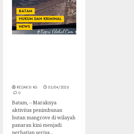
BATAM
HUKUM DAN KRIMINAL
NEWS
Kelestarian Hutan
Mangrove Terancam
Akibat Penimbunan,
Azhari; Status APL
Bukan Berarti Bebas
Timbun Tanpa Kajian
REDAKSI KG
03/04/2026
0
Batam, – Maraknya
aktivitas penimbunan
hutan mangrove di wilayah
panaran kini menjadi
perhatian serius...