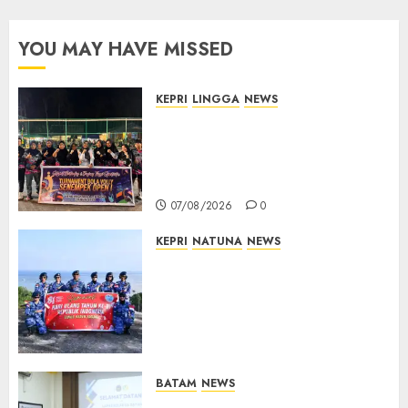
YOU MAY HAVE MISSED
KEPRI
LINGGA
NEWS
Ketua DPRD Lingga Maya Sari
Buka Turnamen Voli
Senempek Open I, Dorong
Lahirnya Atlet Berprestasi
07/08/2026
0
KEPRI
NATUNA
NEWS
Merah Putih Raksasa Berkibar
di Perbatasan, TNI AU dan
Lintas Instansi Perkuat
Semangat Kebangsaan di
Natuna
07/08/2026
0
BATAM
NEWS
Deputi Imigrasi dan