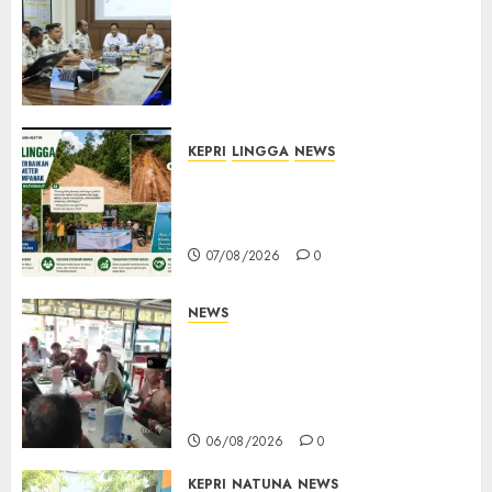
Pemasyarakatan Kemenko
Kumham Imipas Kunjungi
Lapas Batam, Bahas
Overstaying dan KUHP Baru
07/08/2026
0
KEPRI
LINGGA
NEWS
CSR PT CSA Berbuah Manfaat,
Jalan Rusak Menuju Pantai
Mempanak Kini Mulus
07/08/2026
0
NEWS
Bangun Komunikasi Tanpa
Sekat, Bupati dan Wakil
Bupati Natuna Ngopi Bersama
Wartawan
06/08/2026
0
KEPRI
NATUNA
NEWS