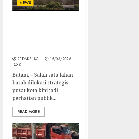
NEWS
Lahan Strategis Di Pusat
Kota Jadi Semak Belukar,
Publik Menantikan
Ketegasan BP Batam
Terkait Alokasi
REDAKSI KG
15/03/2026
0
Batam, – Salah satu lahan
basah dilokasi strategis
pusat kota kini jadi
perhatian publik....
READ MORE