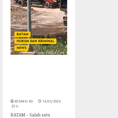
BATAM
HUKUM DAN KRIMINAL
NEWS
Aktivitas Galian C Di
Kavling Tiban V
Cendrwasih Timbulkan
Dampak Lingkungan,
Warga Minta APH dan BP
Batam Tinjau Kegiatan
REDAKSI KG
14/03/2026
0
BATAM – Salah satu