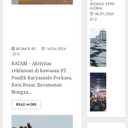
REDAKSI KEPRI
GLOBAL
08/01/2025
Warga Keluhkan Dampak
0
Lingkungan Akibat
Aktivitas Reklamasi Di
Opini
PT. Pasifik Karyasindo
MISI
Perkasa
MAS
REDAKSI KG
14/06/2026
:
0
Mitigas
BATAM – Aktivitas
Antisip
Megath
reklamasi di kawasan PT.
KEPRI
Pasifik Karyasindo Perkasa,
NATUNA
05/12/202
Batu Besar, Kecamatan
NEWS
Nongsa,...
0
Opini
Masyar
READ MORE
Sepem
Padati
Kampa
Pasan