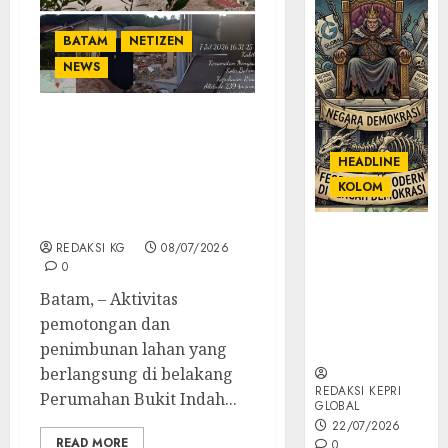
BATAM
NETIZEN
NEWS
Buntut Proyek
Pemotongan Lahan, 1
HEADLINE
Rumah di Piayu Roboh
KOLOM
dan 9 Lainnya Rusak
Parah
KOLOM |
REDAKSI KG
08/07/2026
Semantik
0
Kekuasaan
Batam, – Aktivitas
dalam Kosa
pemotongan dan
Kata yang
Berlutut
penimbunan lahan yang
berlangsung di belakang
REDAKSI KEPRI
Perumahan Bukit Indah...
GLOBAL
22/07/2026
READ MORE
0