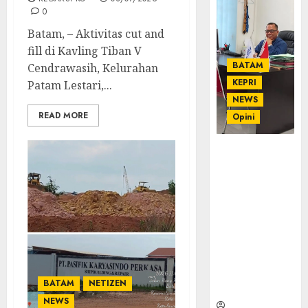
0
Batam, – Aktivitas cut and
fill di Kavling Tiban V
BATAM
Cendrawasih, Kelurahan
KEPRI
Patam Lestari,...
NEWS
READ MORE
Opini
Ahmad Fakih
Rambe, SH:
Advokat
Senior
dengan
Pengalaman
dan
Integritas di
Dunia
BATAM
NETIZEN
Hukum
NEWS