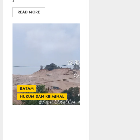
READ MORE
BATAM
HUKUM DAN KRIMINAL
Pemilik Kegiatan
Bungkam, APH Dan BP
Batam Diminta Tinjau
Kegiatan Cut and fill Di