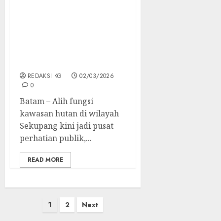
Hutan di Wilayah
Sekupang Jadi Sorotan
Publik, Pegiat Media
Massa Desak APH Dan BP
Batam Tinjau Lokasi
Kegiatan
REDAKSI KG
02/03/2026
0
Batam – Alih fungsi
kawasan hutan di wilayah
Sekupang kini jadi pusat
perhatian publik,...
READ MORE
Posts
1
2
Next
pagination