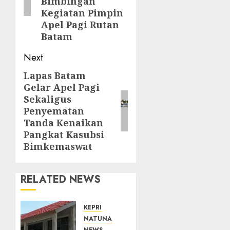
Bimbingan
Kegiatan Pimpin
Apel Pagi Rutan
Batam
Next
Lapas Batam
Next
Gelar Apel Pagi
post:
Sekaligus
Penyematan
Tanda Kenaikan
Pangkat Kasubsi
Bimkemaswat
RELATED NEWS
KEPRI
NATUNA
NEWS