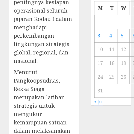
pentingnya kesiapan
Cermi
M
T
W
operasional seluruh
Meski
jajaran Kodau I dalam
Ada
Artis
menghadapi
Ibu
perkembangan
3
4
5
Kota
lingkungan strategis
10
11
12
global, regional, dan
23/11/20
nasional.
0
17
18
19
Menurut
24
25
26
Pangkoopsudnas,
Reksa Siaga
31
merupakan latihan
« Jul
strategis untuk
mengukur
kemampuan satuan
dalam melaksanakan