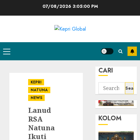
Skip
07/08/2026
3:05:01 PM
to
content
Primary
Menu
CARI
KEPRI
Search
NATUNA
for:
NEWS
Lanud
KOLOM
RSA
Natuna
Ikuti