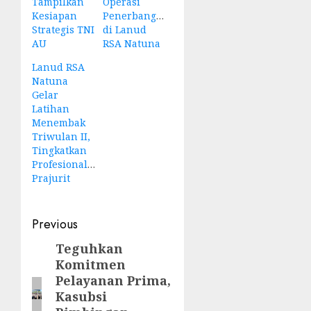
Tampilkan
Operasi
Kesiapan
Penerbangan
Strategis TNI
di Lanud
AU
RSA Natuna
Lanud RSA
Natuna
Gelar
Latihan
Menembak
Triwulan II,
Tingkatkan
Profesionalisme
Prajurit
Post
Previous
navigation
Teguhkan
Previous
Komitmen
post:
Pelayanan Prima,
Kasubsi