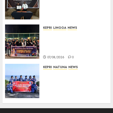
Kerja Sama Lima Tahun,
Perkuat Pendampingan
Hukum Penyelenggaraan
Pemilu
07/08/2026
0
KEPRI
LINGGA
NEWS
Ketua DPRD Lingga Maya Sari
Buka Turnamen Voli
Senempek Open I, Dorong
Lahirnya Atlet Berprestasi
07/08/2026
0
KEPRI
NATUNA
NEWS
Merah Putih Raksasa Berkibar
di Perbatasan, TNI AU dan
Lintas Instansi Perkuat
Semangat Kebangsaan di
Natuna
07/08/2026
0