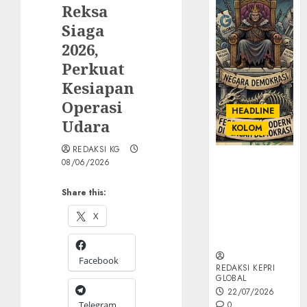
Reksa
Siaga
2026,
Perkuat
Kesiapan
Operasi
HEADLINE
Udara
KOLOM
REDAKSI KG
KOLOM |
08/06/2026
Semantik
Kekuasaan
Share this:
dalam Kosa
X
Kata yang
Berlutut
Facebook
REDAKSI KEPRI
GLOBAL
22/07/2026
Telegram
0