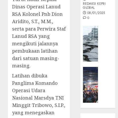
REDAKSI KEPRI
Dinas Operasi Lanud
GLOBAL
08/01/2025
RSA Kolonel Pnb Dion
0
Aridito, S.T., M.M.,
serta para Perwira Staf
Opini
Lanud RSA yang
MISI
MAS
mengikuti jalannya
:
pembukaan latihan
Mitigas
dari satuan masing-
Antisip
Megath
masing.
KEPRI
Latihan dibuka
NATUNA
05/12/202
NEWS
Panglima Komando
0
Opini
Operasi Udara
Masyar
Nasional Marsdya TNI
Sepem
Minggit Tribowo, S.I.P.,
Padati
Kampa
yang menegaskan
Pasan