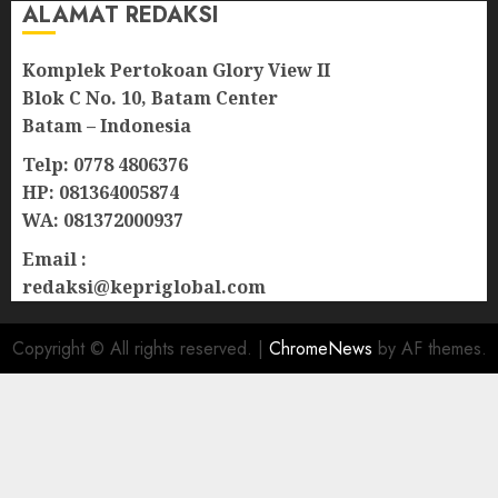
ALAMAT REDAKSI
Komplek Pertokoan Glory View II
Blok C No. 10, Batam Center
Batam – Indonesia
Telp: 0778 4806376
HP: 081364005874
WA: 081372000937
Email :
redaksi@kepriglobal.com
Copyright © All rights reserved.
|
ChromeNews
by AF themes.