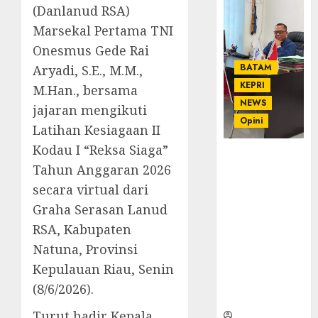
(Danlanud RSA)
Marsekal Pertama TNI
Onesmus Gede Rai
BATAM
Aryadi, S.E., M.M.,
KEPRI
M.Han., bersama
NEWS
jajaran mengikuti
Opini
Latihan Kesiagaan II
Kodau I “Reksa Siaga”
Ahmad Fakih
Tahun Anggaran 2026
Rambe, SH:
Advokat
secara virtual dari
Senior
Graha Serasan Lanud
dengan
RSA, Kabupaten
Pengalaman
Natuna, Provinsi
dan
Integritas di
Kepulauan Riau, Senin
Dunia
(8/6/2026).
Hukum
Turut hadir Kepala