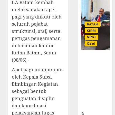
IIA Batam kembali
melaksanakan apel
pagi yang diikuti oleh
seluruh pejabat
BATAM
struktural, staf, serta
KEPRI
NEWS
petugas pengamanan
Opini
di halaman kantor
Rutan Batam, Senin
Ahmad Fakih
(08/06).
Rambe, SH:
Advokat
Apel pagi ini dipimpin
Senior
oleh Kepala Subsi
dengan
Bimbingan Kegiatan
Pengalaman
dan
sebagai bentuk
Integritas di
penguatan disiplin
Dunia
dan koordinasi
Hukum
pelaksanaan tugas