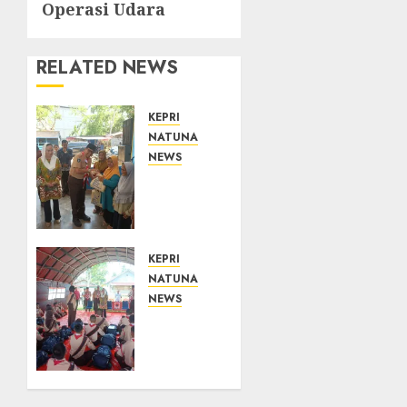
Operasi Udara
RELATED NEWS
KEPRI
NATUNA
NEWS
Dari
Ujung
Negeri,
Tower
Bersama
KEPRI
Group
NATUNA
Hadir
NEWS
Bawa
Bupati
Kepedulian
Natuna
Sosial,
Lepas
Bupati
Kontingen
Cen Sui
Jamnas