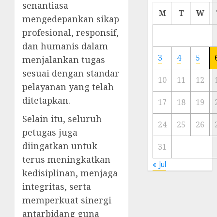
senantiasa
Cermi
M
T
W
mengedepankan sikap
Meski
Ada
profesional, responsif,
Artis
dan humanis dalam
Ibu
3
4
5
menjalankan tugas
Kota
sesuai dengan standar
10
11
12
23/11/20
pelayanan yang telah
ditetapkan.
0
17
18
19
Selain itu, seluruh
24
25
26
petugas juga
diingatkan untuk
31
terus meningkatkan
« Jul
kedisiplinan, menjaga
integritas, serta
memperkuat sinergi
antarbidang guna