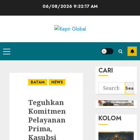
Skip
06/08/2026
9:32:17 AM
to
content
Primary
Menu
CARI
BATAM
NEWS
Search
for:
Teguhkan
Komitmen
KOLOM
Pelayanan
Prima,
Kasubsi