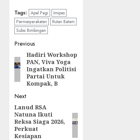
Tags:
Apel Pagi
Imipas
Permasyarakatan
Rutan Batam
Subsi Bimbingan
Post
Previous
navigation
Hadiri Workshop
Previous
PAN, Viva Yoga
post:
Ingatkan Politisi
Partai Untuk
Kompak, B
Next
Lanud RSA
Next
Natuna Ikuti
post:
Reksa Siaga 2026,
Perkuat
Kesiapan