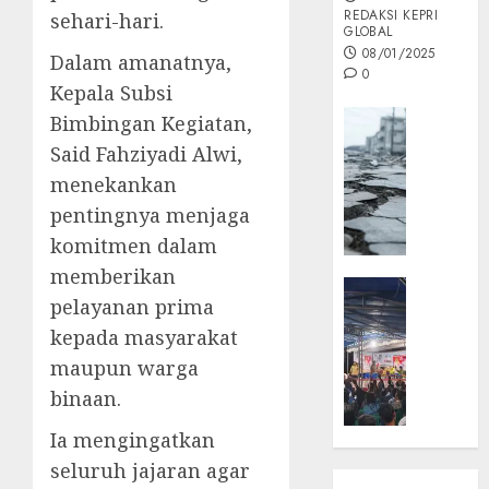
REDAKSI KEPRI
sehari-hari.
GLOBAL
08/01/2025
Dalam amanatnya,
0
Kepala Subsi
Opini
Bimbingan Kegiatan,
MISI
Said Fahziyadi Alwi,
MAS
menekankan
:
pentingnya menjaga
Mitigas
komitmen dalam
Antisip
Megath
memberikan
KEPRI
pelayanan prima
NATUNA
05/12/202
kepada masyarakat
NEWS
0
Opini
maupun warga
Masyar
binaan.
Sepem
Ia mengingatkan
Padati
Kampa
seluruh jajaran agar
Pasan