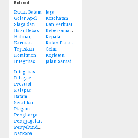
Related
Rutan Batam
Jaga
Gelar Apel
Kesehatan
Siaga dan
Dan Perkuat
Ikrar Bebas
Kebersamaan,
Halinar,
Kepala
Karutan
Rutan Batam
Tegaskan
Gelar
Komitmen
Kegiatan
Integritas
Jalan Santai
Integritas
Dibayar
Prestasi,
Kalapas
Batam
Serahkan
Piagam
Penghargaan
Penggagalan
Penyelundupan
Narkoba