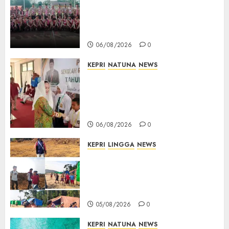
Digembleng Jelang Jambore
Nasional XII 2026, Wabup
Jarmin: Kalian Duta Daerah
06/08/2026
0
KEPRI
NATUNA
NEWS
Cen Sui Lan Buka MPLS
Sekolah Rakyat Natuna,
Tanamkan Semangat Raih
Masa Depan Gemilang
06/08/2026
0
KEPRI
LINGGA
NEWS
Ribuan Pekerja Lokal PT CSA
Kompak Siap Turun ke RDP,
Tegaskan Perusahaan Jadi
Sumber Penghidupan
05/08/2026
0
KEPRI
NATUNA
NEWS