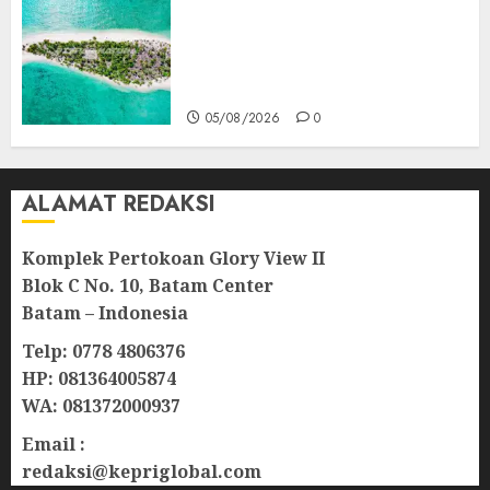
Negara Hadir di Perbatasan,
Pembangunan Tanggul Pulau
Kepala Bawa Harapan Baru
bagi Warga
05/08/2026
0
ALAMAT REDAKSI
Komplek Pertokoan Glory View II
Blok C No. 10, Batam Center
Batam – Indonesia
Telp: 0778 4806376
HP: 081364005874
WA: 081372000937
Email :
redaksi@kepriglobal.com