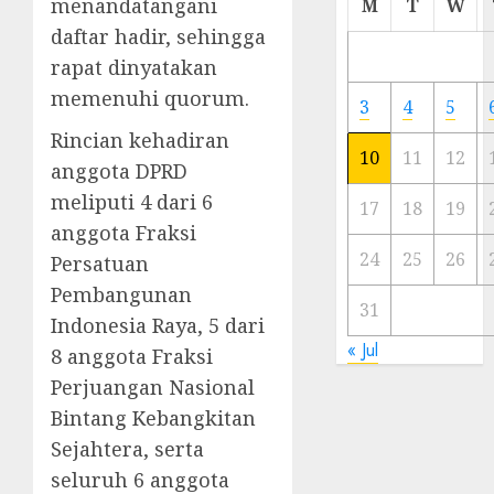
menandatangani
M
T
W
Meski
daftar hadir, sehingga
Ada
rapat dinyatakan
Artis
Ibu
memenuhi quorum.
3
4
5
Kota
Rincian kehadiran
10
11
12
anggota DPRD
23/11/20
meliputi 4 dari 6
0
17
18
19
anggota Fraksi
24
25
26
Persatuan
Pembangunan
31
Indonesia Raya, 5 dari
« Jul
8 anggota Fraksi
Perjuangan Nasional
Bintang Kebangkitan
Sejahtera, serta
seluruh 6 anggota