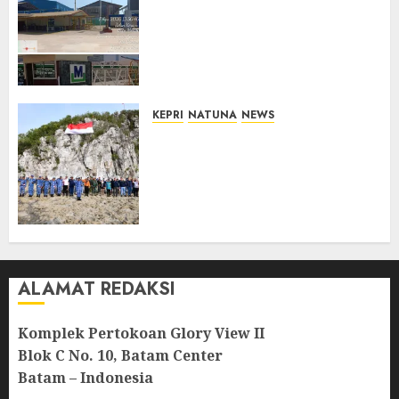
Merah Keluhkan Pembuangan
Lumpur ke Laut Hasil
Dredging di Perairan
McDermott
10/08/2026
0
KEPRI
NATUNA
NEWS
Kibarkan Merah Putih di
Pulau Sahi, TNI AU dan
Masyarakat Natuna Kobarkan
Semangat Kemerdekaan di
Wilayah Perbatasan
10/08/2026
0
ALAMAT REDAKSI
Komplek Pertokoan Glory View II
Blok C No. 10, Batam Center
Batam – Indonesia