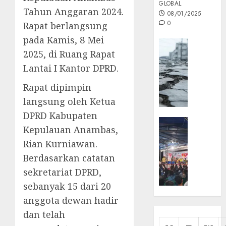
GLOBAL
Tahun Anggaran 2024.
08/01/2025
0
Rapat berlangsung
pada Kamis, 8 Mei
Opini
2025, di Ruang Rapat
MISI
Lantai I Kantor DPRD.
MAS
:
Rapat dipimpin
Mitigas
langsung oleh Ketua
Antisip
Megath
DPRD Kabupaten
KEPRI
Kepulauan Anambas,
NATUNA
05/12/202
Rian Kurniawan.
NEWS
0
Opini
Berdasarkan catatan
Masyar
sekretariat DPRD,
Sepem
sebanyak 15 dari 20
Padati
anggota dewan hadir
Kampa
dan telah
Pasan
Cermi