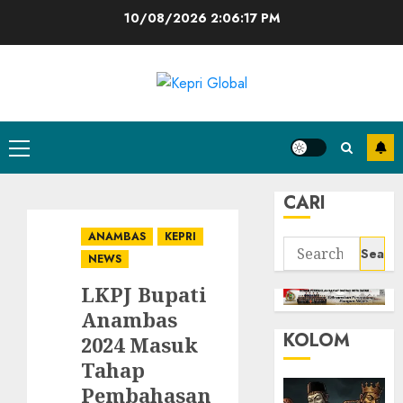
Skip
10/08/2026
2:06:17 PM
to
content
Primary
Menu
CARI
ANAMBAS
KEPRI
Search
NEWS
for:
LKPJ Bupati
Anambas
KOLOM
2024 Masuk
Tahap
Pembahasan