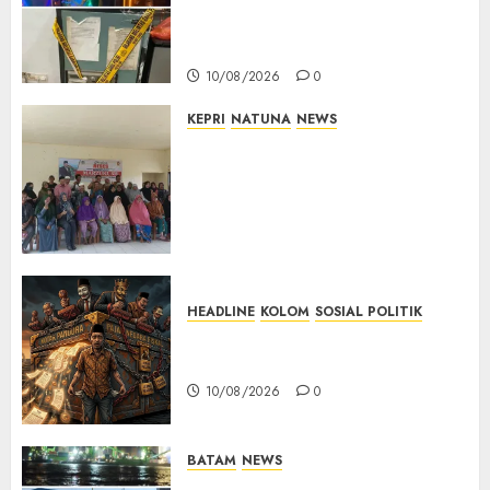
Diamankan dan Brankas
Diduga Isi Ekstasi Disita
10/08/2026
0
KEPRI
NATUNA
NEWS
Reses di Ranai Darat, Marzuki
Serap Aspirasi Warga dan
Dorong Pembangunan
Berbasis Kebutuhan
Masyarakat
10/08/2026
0
HEADLINE
KOLOM
SOSIAL POLITIK
KOLOM | Anatomi Pemerasan
Bernama Pajak
10/08/2026
0
BATAM
NEWS
Nelayan Tradisional Batu