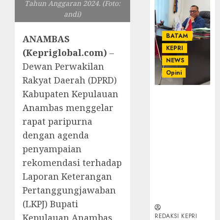
Tahun Anggaran 2024. (Foto:
andi)
BATAM
ANAMBAS
KEPRI
(Kepriglobal.com)
–
NEWS
Dewan Perwakilan
Opini
Rakyat Daerah (DPRD)
Kabupaten Kepulauan
Ahmad Fakih
Anambas menggelar
Rambe, SH:
Advokat
rapat paripurna
Senior
dengan agenda
dengan
penyampaian
Pengalaman
rekomendasi terhadap
dan
Integritas di
Laporan Keterangan
Dunia
Pertanggungjawaban
Hukum
(LKPJ) Bupati
Kepulauan Anambas
REDAKSI KEPRI