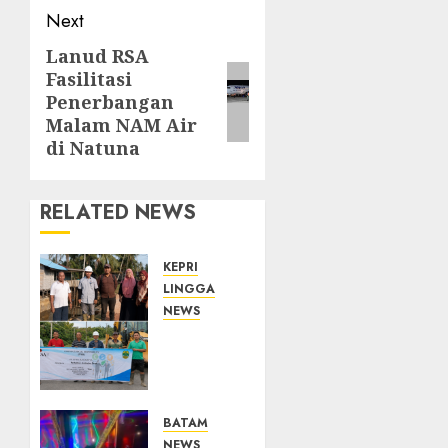
Next
Lanud RSA
Next
Fasilitasi
post:
Penerbangan
Malam NAM Air
di Natuna
RELATED NEWS
KEPRI
LINGGA
NEWS
PT CSA
Perkuat
Komitmen
CSR,
Jembatan
BATAM
Desa
NEWS