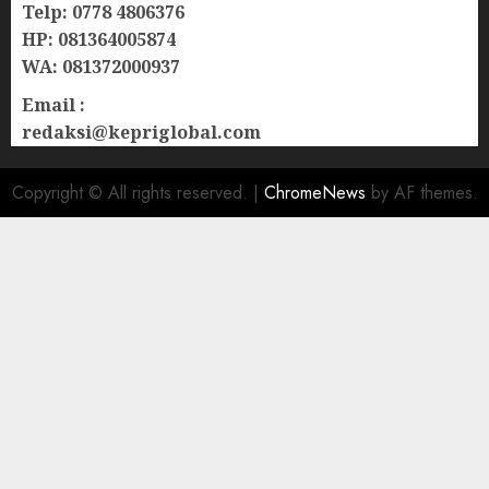
Telp: 0778 4806376
HP: 081364005874
WA: 081372000937
Email :
redaksi@kepriglobal.com
Copyright © All rights reserved.
|
ChromeNews
by AF themes.