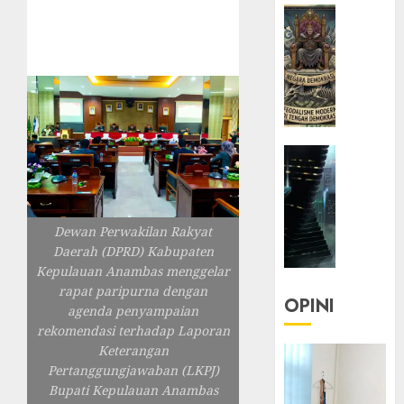
HEADLIN
KOLOM
KOLO
|
Semant
Kekuas
dalam
HEADLIN
Kosa
KOLOM
Kata
NASIONA
yang
TEKNOLO
Berlut
Dewan Perwakilan Rakyat
KOLO
Daerah (DPRD) Kabupaten
|
22/07/20
Kepulauan Anambas menggelar
Parado
0
rapat paripurna dengan
Utopia
OPINI
agenda penyampaian
rekomendasi terhadap Laporan
05/06/20
Keterangan
0
Pertanggungjawaban (LKPJ)
Bupati Kepulauan Anambas