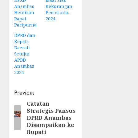
DPRD
Maaf atas
Anambas
Kekurangan
Hentikan
Pemerintahan
Rapat
2024
Paripurna
DPRD dan
Kepala
Daerah
Setujui
APBD
Anambas
2024
Post
Previous
navigation
Catatan
Previous
Strategis Pansus
post:
DPRD Anambas
Disampaikan ke
Bupati