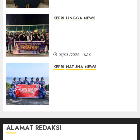
Pemilu
07/08/2026
0
KEPRI
LINGGA
NEWS
Ketua DPRD Lingga Maya Sari
Buka Turnamen Voli
Senempek Open I, Dorong
Lahirnya Atlet Berprestasi
07/08/2026
0
KEPRI
NATUNA
NEWS
Merah Putih Raksasa Berkibar
di Perbatasan, TNI AU dan
Lintas Instansi Perkuat
Semangat Kebangsaan di
Natuna
07/08/2026
0
ALAMAT REDAKSI