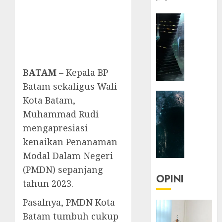
HEADLIN
KOLOM
NASIONA
TEKNOLO
KOLO
BATAM
– Kepala BP
|
Batam sekaligus Wali
Parado
HEADLIN
Utopia
Kota Batam,
KOLOM
Muhammad Rudi
TEKNOLO
05/06/20
mengapresiasi
KOLO
0
kenaikan Penanaman
|
Senjak
Modal Dalam Negeri
Human
(PMDN) sepanjang
OPINI
tahun 2023.
23/03/20
Pasalnya, PMDN Kota
0
Batam tumbuh cukup