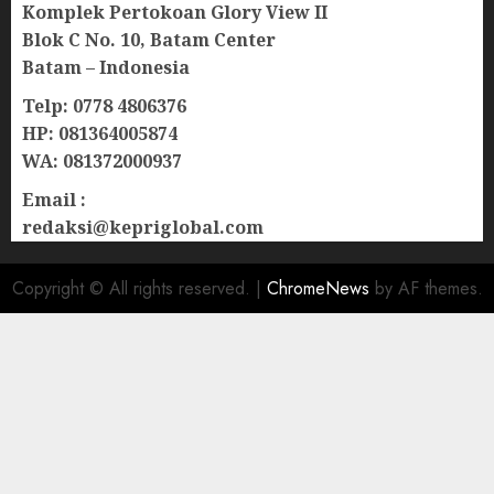
Komplek Pertokoan Glory View II
Blok C No. 10, Batam Center
Batam – Indonesia
Telp: 0778 4806376
HP: 081364005874
WA: 081372000937
Email :
redaksi@kepriglobal.com
Copyright © All rights reserved.
|
ChromeNews
by AF themes.