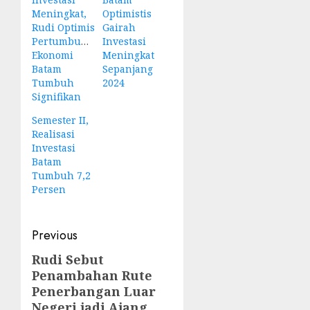
Meningkat,
Optimistis
Rudi Optimis
Gairah
Pertumbuhan
Investasi
Ekonomi
Meningkat
Batam
Sepanjang
Tumbuh
2024
Signifikan
Semester II,
Realisasi
Investasi
Batam
Tumbuh 7,2
Persen
Post
Previous
navigation
Rudi Sebut
Previous
Penambahan Rute
post:
Penerbangan Luar
Negeri jadi Ajang