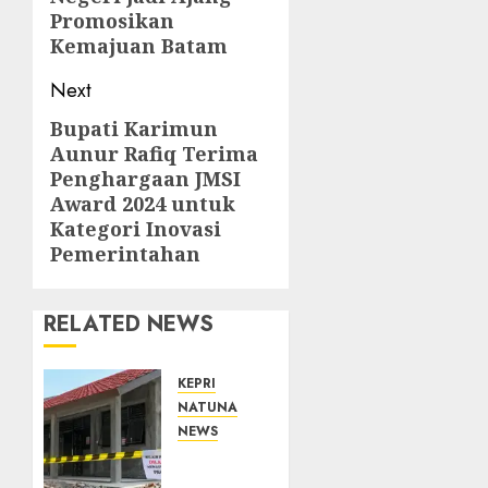
Promosikan
Kemajuan Batam
Next
Bupati Karimun
Next
Aunur Rafiq Terima
post:
Penghargaan JMSI
Award 2024 untuk
Kategori Inovasi
Pemerintahan
RELATED NEWS
KEPRI
NATUNA
NEWS
Revitalisasi
107