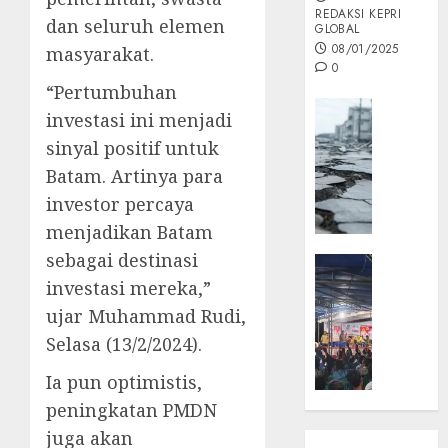
REDAKSI KEPRI
dan seluruh elemen
GLOBAL
08/01/2025
masyarakat.
0
“Pertumbuhan
Opini
investasi ini menjadi
MISI
sinyal positif untuk
MAS
Batam. Artinya para
:
Mitigas
investor percaya
Antisip
menjadikan Batam
Megath
sebagai destinasi
KEPRI
NATUNA
investasi mereka,”
05/12/202
NEWS
ujar Muhammad Rudi,
0
Opini
Selasa (13/2/2024).
Masyar
Sepem
Ia pun optimistis,
Padati
peningkatan PMDN
Kampa
juga akan
Pasan