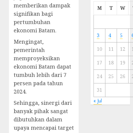
memberikan dampak
Cermi
M
T
W
Meski
signifikan bagi
Ada
pertumbuhan
Artis
ekonomi Batam.
Ibu
3
4
5
Kota
Mengingat,
10
11
12
pemerintah
23/11/20
memproyeksikan
0
17
18
19
ekonomi Batam dapat
tumbuh lebih dari 7
24
25
26
persen pada tahun
31
2024.
« Jul
Sehingga, sinergi dari
banyak pihak sangat
dibutuhkan dalam
upaya mencapai target