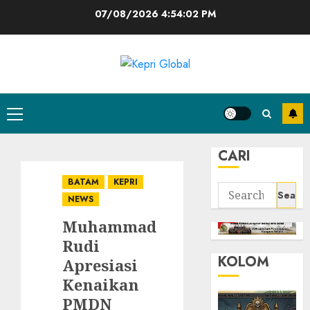
Skip
07/08/2026
4:54:03 PM
to
content
Primary
Menu
CARI
BATAM
KEPRI
Search
NEWS
for:
Muhammad
Rudi
KOLOM
Apresiasi
Kenaikan
PMDN