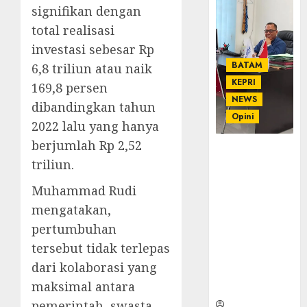
signifikan dengan
total realisasi
investasi sebesar Rp
BATAM
6,8 triliun atau naik
KEPRI
169,8 persen
NEWS
dibandingkan tahun
Opini
2022 lalu yang hanya
berjumlah Rp 2,52
Ahmad Fakih
triliun.
Rambe, SH:
Advokat
Muhammad Rudi
Senior
mengatakan,
dengan
Pengalaman
pertumbuhan
dan
tersebut tidak terlepas
Integritas di
dari kolaborasi yang
Dunia
maksimal antara
Hukum
pemerintah, swasta