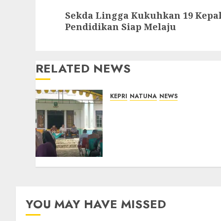
Next
Sekda Lingga Kukuhkan 19 Kepal
post:
Pendidikan Siap Melaju
RELATED NEWS
KEPRI
NATUNA
NEWS
Reses di Natuna, DPRD
Kepri Terima Aspirasi
Jalan Cempaka Putih
hingga Akses Air Lengit–
Selemam
08/08/2026
0
YOU MAY HAVE MISSED