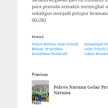
para pemuda semakin meningkat un
sekaligus menjadi pelopor keaman
(KG/IK)
Related
Polres Natuna Gelar Patroli
Satsamapta Po
Malam, Wujudkan
Gelar Patroli 
Kamtibmas Kondusif
Lokasi Keram
Post
Previous
navigation
Previous
Polres Natuna Gelar Pr
post:
Natuna
Next