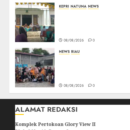
KEPRI
NATUNA
NEWS
Reses di Natuna, DPRD Kepri
Terima Aspirasi Jalan
Cempaka Putih hingga Akses
Air Lengit–Selemam
08/08/2026
0
NEWS
RIAU
PT Arara Abadi-AAP
Sinarmas Distrik Merawang
Berikan Bantuan Operasi
Gratis
08/08/2026
0
ALAMAT REDAKSI
Komplek Pertokoan Glory View II