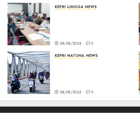
KEPRI
LINGGA
NEWS
Polemik Lahan PT CSA,
Kades Limbung Tegas: Tak
Akan Teken Surat Tanah
Tanpa Bukti Sah
08/08/2026
0
KEPRI
NATUNA
NEWS
Bendera Merah Putih
Berkibar di Jalanan Natuna,
TNI AU Gelorakan Semangat
Kemerdekaan
08/08/2026
0