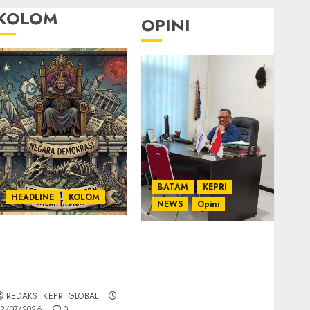
KOLOM
OPINI
BATAM
KEPRI
HEADLINE
KOLOM
NEWS
Opini
KOLOM | Semantik
Ahmad Fakih Rambe,
Kekuasaan dalam
SH: Advokat Senior
Kosa Kata yang
dengan Pengalaman
Berlutut
dan Integritas di
REDAKSI KEPRI GLOBAL
Dunia Hukum
2/07/2026
0