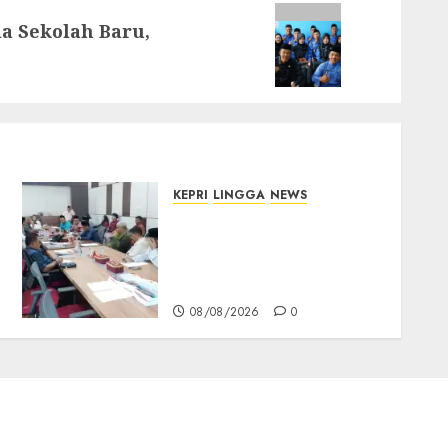
a Sekolah Baru,
KEPRI
LINGGA
NEWS
Polemik Lahan PT CSA,
Kades Limbung Tegas: Tak
Akan Teken Surat Tanah
Tanpa Bukti Sah
08/08/2026
0