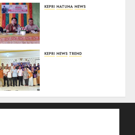
KEPRI
NATUNA
NEWS
Reses DPRD Kepri di Natuna
Buka Ruang Aspirasi, Warga
Optimistis Usulan
Pembangunan
Diperjuangkan
08/08/2026
0
KEPRI
NEWS
TREND
Ombudsman Kepri Tampung
Puluhan Keluhan Warga
Bintan, Mulai dari Bantuan
Sosial, BBM Solar, Hingga
Lampu Jalan
08/08/2026
0