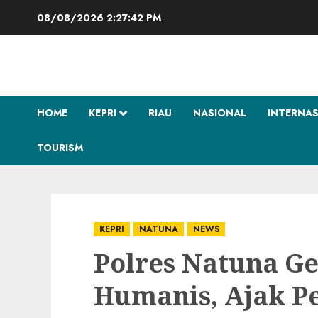
Skip
08/08/2026
2:27:43 PM
to
content
HOME
KEPRI
RIAU
NASIONAL
INTERNA
TOURISM
KEPRI
NATUNA
NEWS
Polres Natuna Ge
Humanis, Ajak P