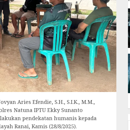
an Aries Efendie, S.H., S.I.K., M.M.,
Polres Natuna IPTU Ekky Sunanto
elakukan pendekatan humanis kepada
yah Ranai, Kamis (28/8/2025).