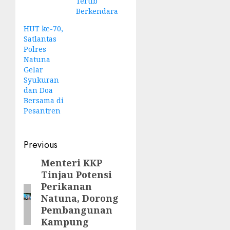
Tertib
Berkendara
HUT ke-70,
Satlantas
Polres
Natuna
Gelar
Syukuran
dan Doa
Bersama di
Pesantren
Post
Previous
navigation
Menteri KKP
Previous
Tinjau Potensi
post:
Perikanan
Natuna, Dorong
Pembangunan
Kampung