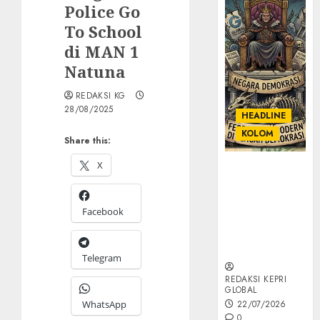
Police Go
To School
di MAN 1
Natuna
REDAKSI KG
28/08/2025
HEADLINE
KOLOM
Share this:
X
KOLOM |
Semantik
Kekuasaan
Facebook
dalam Kosa
Kata yang
Berlutut
Telegram
REDAKSI KEPRI
GLOBAL
WhatsApp
22/07/2026
0