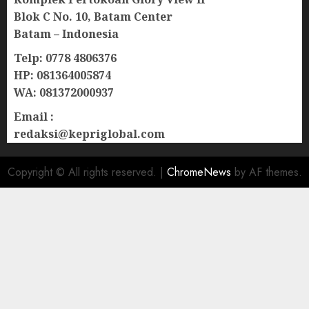
Blok C No. 10, Batam Center
Batam – Indonesia
Telp: 0778 4806376
HP: 081364005874
WA: 081372000937
Email :
redaksi@kepriglobal.com
Copyright © All rights reserved.
|
ChromeNews
by AF themes.