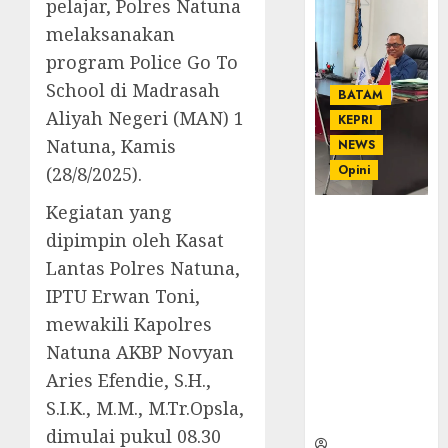
pelajar, Polres Natuna
melaksanakan
program Police Go To
School di Madrasah
BATAM
Aliyah Negeri (MAN) 1
KEPRI
Natuna, Kamis
NEWS
Opini
(28/8/2025).
Kegiatan yang
Ahmad Fakih
dipimpin oleh Kasat
Rambe, SH:
Advokat
Lantas Polres Natuna,
Senior
IPTU Erwan Toni,
dengan
mewakili Kapolres
Pengalaman
Natuna AKBP Novyan
dan
Integritas di
Aries Efendie, S.H.,
Dunia
S.I.K., M.M., M.Tr.Opsla,
Hukum
dimulai pukul 08.30