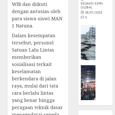
WIB dan diikuti
REDAKSI KEPRI
GLOBAL
dengan antusias oleh
08/01/2025
0
para siswa-siswi MAN
1 Natuna.
Opini
MISI
Dalam kesempatan
MAS
tersebut, personel
:
Satuan Lalu Lintas
Mitigas
memberikan
Antisip
Megath
sosialisasi terkait
KEPRI
keselamatan
NATUNA
05/12/202
berkendara di jalan
NEWS
0
Opini
raya, mulai dari tata
Masyar
cara berlalu lintas
Sepem
yang benar hingga
Padati
peragaan teknik dasar
Kampa
mengendarai sepeda
Pasan