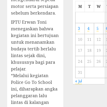
Cermi
motor serta persiapan
M
T
W
Meski
sebelum berkendara.
Ada
Artis
IPTU Erwan Toni
Ibu
menegaskan bahwa
3
4
5
Kota
kegiatan ini bertujuan
10
11
12
untuk menanamkan
23/11/20
budaya tertib berlalu
0
17
18
19
lintas sejak dini,
24
25
26
khususnya bagi para
pelajar.
31
“Melalui kegiatan
« Jul
Police Go To School
ini, diharapkan angka
pelanggaran lalu
lintas di kalangan