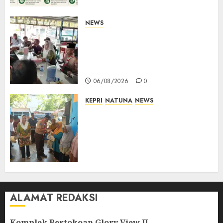
NEWS
Bangun Komunikasi Tanpa
Sekat, Bupati dan Wakil
Bupati Natuna Ngopi Bersama
Wartawan
06/08/2026
0
KEPRI
NATUNA
NEWS
Dari Ujung Negeri, Tower
Bersama Group Hadir Bawa
Kepedulian Sosial, Bupati Cen
Sui Lan Dorong CSR
Berkelanjutan di Natuna
06/08/2026
0
ALAMAT REDAKSI
Komplek Pertokoan Glory View II