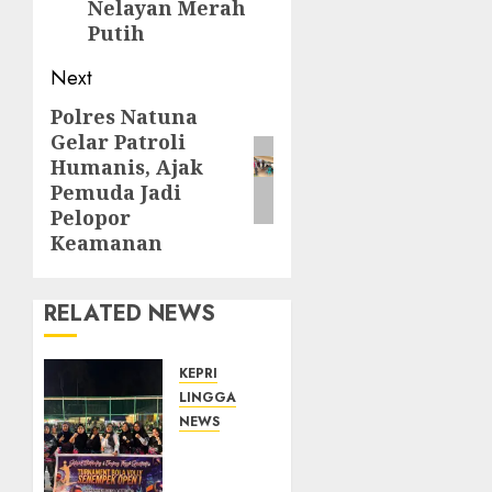
Nelayan Merah
Putih
Next
Polres Natuna
Next
Gelar Patroli
post:
Humanis, Ajak
Pemuda Jadi
Pelopor
Keamanan
RELATED NEWS
KEPRI
LINGGA
NEWS
Ketua
DPRD