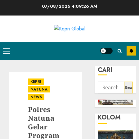
Skip
07/08/2026
4:09:27 AM
to
content
Primary
Menu
CARI
KEPRI
Search
NATUNA
for:
NEWS
Polres
KOLOM
Natuna
Gelar
Program