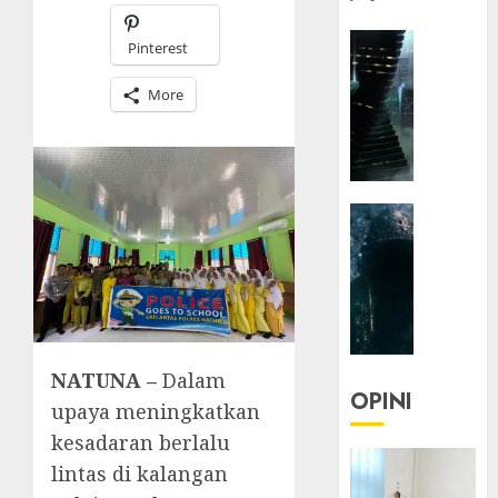
HEADLIN
Pinterest
KOLOM
NASIONA
More
TEKNOLO
KOLO
|
Parado
HEADLIN
Utopia
KOLOM
TEKNOLO
05/06/20
KOLO
0
|
Senjak
Human
NATUNA –
Dalam
OPINI
upaya meningkatkan
23/03/20
kesadaran berlalu
0
lintas di kalangan