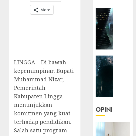
More
HEADLIN
KOLOM
NASIONA
TEKNOLO
KOLO
|
Parado
HEADLIN
Utopia
LINGGA – Di bawah
KOLOM
kepemimpinan Bupati
TEKNOLO
05/06/20
Muhammad Nizar,
KOLO
0
|
Pemerintah
Senjak
Kabupaten Lingga
Human
menunjukkan
OPINI
komitmen yang kuat
23/03/20
terhadap pendidikan.
0
Salah satu program