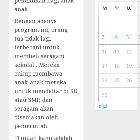
pendidikan bagi anak-
Cermi
M
T
W
anak.
Meski
Ada
Dengan adanya
Artis
program ini, orang
Ibu
3
4
5
tua tidak lagi
Kota
terbebani untuk
10
11
12
23/11/20
membeli seragam
sekolah. Mereka
0
17
18
19
cukup membawa
24
25
26
anak-anak mereka
untuk mendaftar di SD
31
atau SMP, dan
« Jul
seragam akan
disediakan oleh
pemerintah.
“Tujuan kami adalah