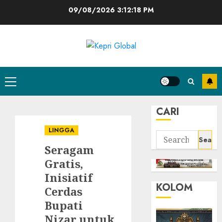
Skip
09/08/2026
3:12:19 PM
to
content
Primary
Menu
CARI
LINGGA
Search
Seragam
for:
Gratis,
Inisiatif
KOLOM
Cerdas
Bupati
Nizar untuk