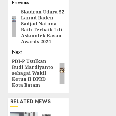
Post
Previous
navigation
Skadron Udara 52
Previous
Lanud Raden
post:
Sadjad Natuna
Raih Terbaik I di
Askomlek Kasau
Awards 2024
Next
PDI-P Usulkan
Next
Budi Mardiyanto
post:
sebagai Wakil
Ketua II DPRD
Kota Batam
RELATED NEWS
KEPRI