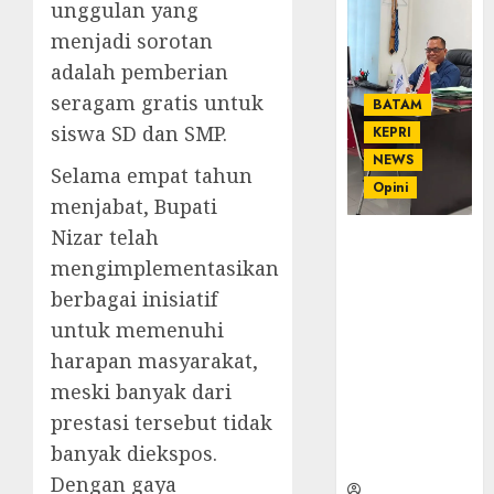
unggulan yang
menjadi sorotan
adalah pemberian
seragam gratis untuk
BATAM
siswa SD dan SMP.
KEPRI
NEWS
Selama empat tahun
Opini
menjabat, Bupati
Nizar telah
Ahmad Fakih
mengimplementasikan
Rambe, SH:
Advokat
berbagai inisiatif
Senior
untuk memenuhi
dengan
harapan masyarakat,
Pengalaman
dan
meski banyak dari
Integritas di
prestasi tersebut tidak
Dunia
banyak diekspos.
Hukum
Dengan gaya