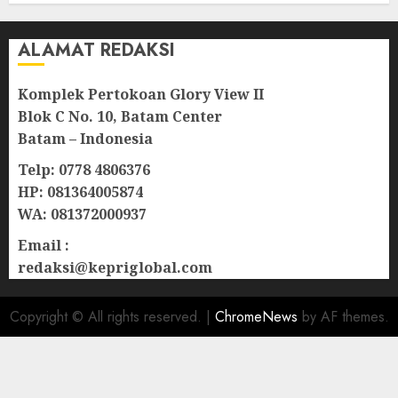
ALAMAT REDAKSI
Komplek Pertokoan Glory View II
Blok C No. 10, Batam Center
Batam – Indonesia
Telp: 0778 4806376
HP: 081364005874
WA: 081372000937
Email :
redaksi@kepriglobal.com
Copyright © All rights reserved.
|
ChromeNews
by AF themes.