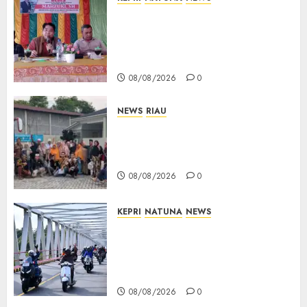
Reses DPRD Kepri di Natuna
Buka Ruang Aspirasi, Warga
Optimistis Usulan
Pembangunan Diperjuangkan
08/08/2026
0
NEWS
RIAU
PT Arara Abadi-AAP Sinarmas
Distrik Merawang Berikan
Bantuan Operasi Gratis
08/08/2026
0
KEPRI
NATUNA
NEWS
Bendera Merah Putih
Berkibar di Jalanan Natuna,
TNI AU Gelorakan Semangat
Kemerdekaan
08/08/2026
0