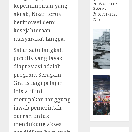
REDAKSI KEPRI
kepemimpinan yang
GLOBAL
akrab, Nizar terus
08/01/2025
0
berinovasi demi
kesejahteraan
Opini
masyarakat Lingga.
MISI
MAS
Salah satu langkah
:
populis yang layak
Mitigas
diapresiasi adalah
Antisip
Megath
program Seragam
KEPRI
Gratis bagi pelajar.
NATUNA
05/12/202
Inisiatif ini
NEWS
0
Opini
merupakan tanggung
Masyar
jawab pemerintah
Sepem
daerah untuk
Padati
mendukung akses
Kampa
Pasan