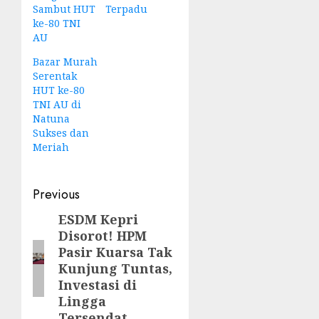
Sambut HUT
Terpadu
ke-80 TNI
AU
Bazar Murah
Serentak
HUT ke-80
TNI AU di
Natuna
Sukses dan
Meriah
Post
Previous
navigation
ESDM Kepri
Previous
Disorot! HPM
post:
Pasir Kuarsa Tak
Kunjung Tuntas,
Investasi di
Lingga
Tersendat