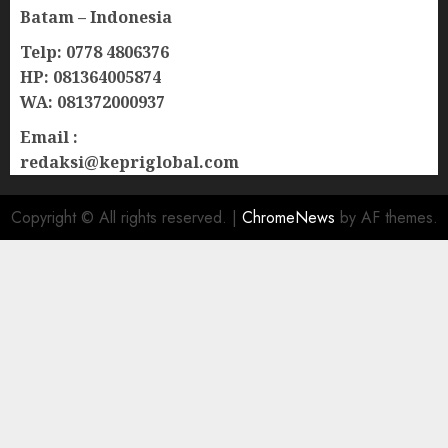
Batam – Indonesia
Telp: 0778 4806376
HP: 081364005874
WA: 081372000937
Email :
redaksi@kepriglobal.com
Copyright © All rights reserved.
|
ChromeNews
by AF themes.