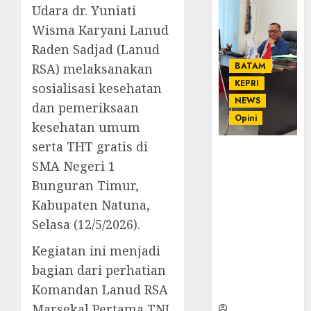
Udara dr. Yuniati
Wisma Karyani Lanud
Raden Sadjad (Lanud
BATAM
RSA) melaksanakan
KEPRI
sosialisasi kesehatan
NEWS
dan pemeriksaan
Opini
kesehatan umum
serta THT gratis di
Ahmad Fakih
SMA Negeri 1
Rambe, SH:
Advokat
Bunguran Timur,
Senior
Kabupaten Natuna,
dengan
Selasa (12/5/2026).
Pengalaman
dan
Kegiatan ini menjadi
Integritas di
bagian dari perhatian
Dunia
Komandan Lanud RSA
Hukum
Marsekal Pertama TNI