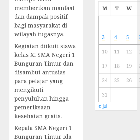
Cermi
memberikan manfaat
M
T
W
Meski
dan dampak positif
Ada
bagi masyarakat di
Artis
wilayah tugasnya.
Ibu
3
4
5
Kota
Kegiatan diikuti siswa
10
11
12
kelas XI SMA Negeri 1
23/11/20
Bunguran Timur dan
0
17
18
19
disambut antusias
24
25
26
para pelajar yang
mengikuti
31
penyuluhan hingga
« Jul
pemeriksaan
kesehatan gratis.
Kepala SMA Negeri 1
Bunguran Timur Ida