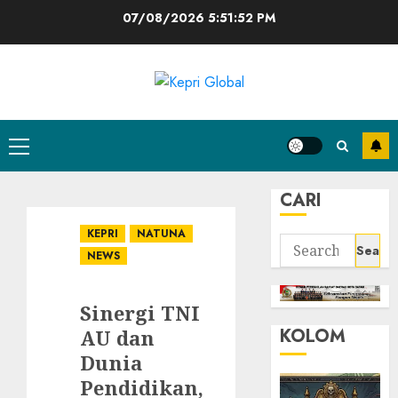
Skip
07/08/2026
5:51:53 PM
to
content
Primary
Menu
CARI
KEPRI
NATUNA
Search
NEWS
for:
Sinergi TNI
KOLOM
AU dan
Dunia
Pendidikan,