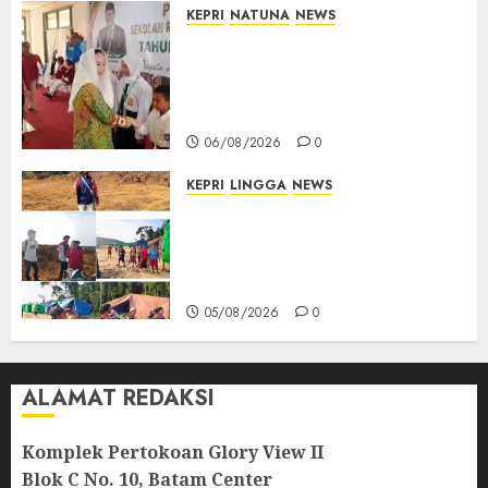
KEPRI
NATUNA
NEWS
Cen Sui Lan Buka MPLS
Sekolah Rakyat Natuna,
Tanamkan Semangat Raih
Masa Depan Gemilang
06/08/2026
0
KEPRI
LINGGA
NEWS
Ribuan Pekerja Lokal PT CSA
Kompak Siap Turun ke RDP,
Tegaskan Perusahaan Jadi
Sumber Penghidupan
05/08/2026
0
ALAMAT REDAKSI
Komplek Pertokoan Glory View II
Blok C No. 10, Batam Center