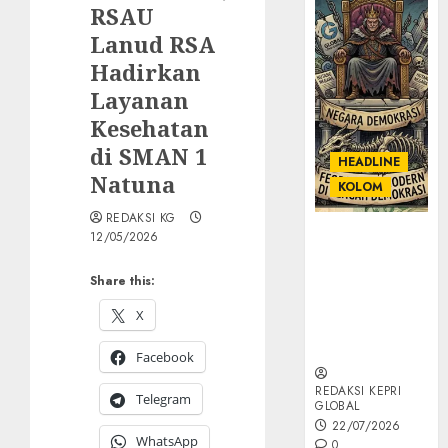
RSAU
Lanud RSA
Hadirkan
Layanan
Kesehatan
di SMAN 1
HEADLINE
Natuna
KOLOM
REDAKSI KG
KOLOM |
12/05/2026
Semantik
Kekuasaan
Share this:
dalam Kosa
X
Kata yang
Berlutut
Facebook
REDAKSI KEPRI
Telegram
GLOBAL
22/07/2026
WhatsApp
0