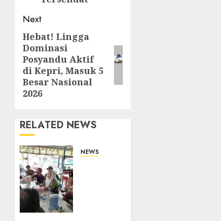
Next
Hebat! Lingga
Next
Dominasi
post:
Posyandu Aktif
di Kepri, Masuk 5
Besar Nasional
2026
RELATED NEWS
NEWS
Bangun
Komunikasi
Tanpa
Sekat,
Bupati
dan