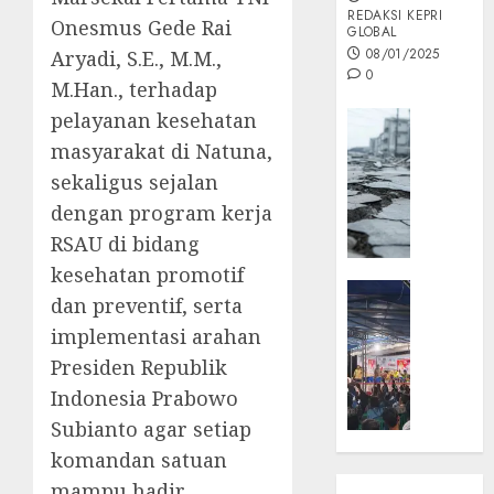
REDAKSI KEPRI
Onesmus Gede Rai
GLOBAL
08/01/2025
Aryadi, S.E., M.M.,
0
M.Han., terhadap
pelayanan kesehatan
Opini
masyarakat di Natuna,
MISI
MAS
sekaligus sejalan
:
dengan program kerja
Mitigas
RSAU di bidang
Antisip
Megath
kesehatan promotif
KEPRI
dan preventif, serta
NATUNA
05/12/202
implementasi arahan
NEWS
0
Opini
Presiden Republik
Masyar
Indonesia Prabowo
Sepem
Subianto agar setiap
Padati
komandan satuan
Kampa
mampu hadir
Pasan