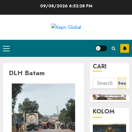
Skip
09/08/2026
6:52:28 PM
to
content
Primary
Menu
CARI
DLH Batam
Search
for:
KOLOM