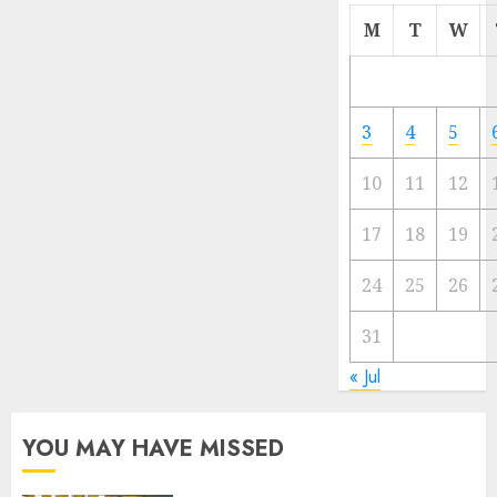
Cermi
M
T
W
Meski
Ada
Artis
Ibu
3
4
5
Kota
10
11
12
23/11/20
0
17
18
19
24
25
26
31
« Jul
YOU MAY HAVE MISSED