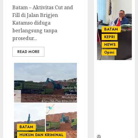
Batam – Aktivitas Cut and
Fill di Jalan Brigjen
Katamso diduga
BATAM
berlangsung tanpa
KEPRI
prosedur...
NEWS
READ MORE
Opini
Ahmad Fakih
Rambe, SH:
Advokat
Senior
dengan
Pengalaman
dan
Integritas di
Dunia
BATAM
Hukum
HUKUM DAN KRIMINAL