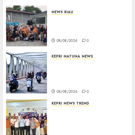
NEWS
RIAU
PT Arara Abadi-AAP Sinarmas
Distrik Merawang Berikan
Bantuan Operasi Gratis
08/08/2026
0
KEPRI
NATUNA
NEWS
Bendera Merah Putih
Berkibar di Jalanan Natuna,
TNI AU Gelorakan Semangat
Kemerdekaan
08/08/2026
0
KEPRI
NEWS
TREND
Ombudsman Kepri Tampung
Puluhan Keluhan Warga
Bintan, Mulai dari Bantuan
Sosial, BBM Solar, Hingga