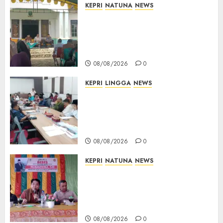
KEPRI
NATUNA
NEWS
Reses di Natuna, DPRD Kepri
Terima Aspirasi Jalan
Cempaka Putih hingga Akses
Air Lengit–Selemam
08/08/2026
0
KEPRI
LINGGA
NEWS
Polemik Lahan PT CSA, Kades
Limbung Tegas: Tak Akan
Teken Surat Tanah Tanpa
Bukti Sah
08/08/2026
0
KEPRI
NATUNA
NEWS
Reses DPRD Kepri di Natuna
Buka Ruang Aspirasi, Warga
Optimistis Usulan
Pembangunan Diperjuangkan
08/08/2026
0