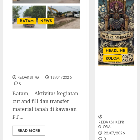
BATAM
NEWS
Pengerukan Dan
Transfer Material Tanah
HEADLINE
Dikawasan PT.Wasco
KOLOM
Diduga Berlangsung
Tanpa Mengantongi Ijin ‎
KOLOM |
REDAKSI KG
13/01/2026
Semantik
0
Kekuasaan
Batam, – Aktivitas kegiatan
dalam Kosa
cut and fill dan transfer
Kata yang
Berlutut
material tanah di kawasan
PT....
REDAKSI KEPRI
GLOBAL
READ MORE
22/07/2026
0