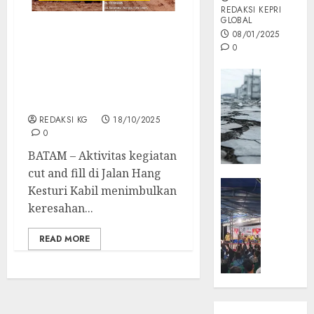
REDAKSI KEPRI
GLOBAL
08/01/2025
Cut and Fill di Jalan Hang
0
Kesturi Tuai Sorotan, ”
Pengguna Jalan Minta
Opini
Dam Truk Pengangkut
MISI
Tanah Dikandangkan “
MAS
REDAKSI KG
18/10/2025
:
0
Mitigas
BATAM – Aktivitas kegiatan
Antisip
Megath
cut and fill di Jalan Hang
KEPRI
Kesturi Kabil menimbulkan
NATUNA
05/12/202
keresahan...
NEWS
0
Opini
READ MORE
Masyar
Sepem
Padati
Kampa
Pasan