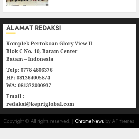
Lampu Jalan
08/08/2026
0
ALAMAT REDAKSI
Komplek Pertokoan Glory View II
Blok C No. 10, Batam Center
Batam – Indonesia
Telp: 0778 4806376
HP: 081364005874
WA: 081372000937
Email :
redaksi@kepriglobal.com
Copyright © All rights reserved.
|
ChromeNews
by AF themes.