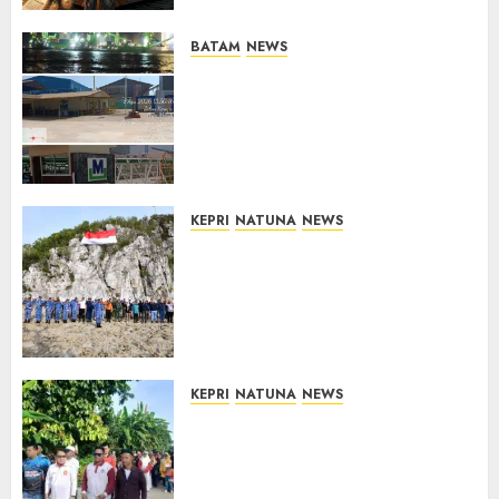
BATAM
NEWS
Nelayan Tradisional Batu
Merah Keluhkan Pembuangan
Lumpur ke Laut Hasil
Dredging di Perairan
McDermott
10/08/2026
0
KEPRI
NATUNA
NEWS
Kibarkan Merah Putih di
Pulau Sahi, TNI AU dan
Masyarakat Natuna Kobarkan
Semangat Kemerdekaan di
Wilayah Perbatasan
10/08/2026
0
KEPRI
NATUNA
NEWS
Semarak HUT ke-19 Desa
Selading, Marzuki Ajak
Warga Rawat Kebersamaan
dan Kepedulian