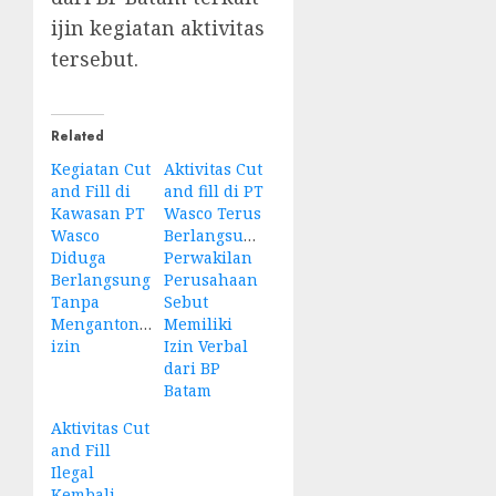
ijin kegiatan aktivitas
tersebut.
Related
Kegiatan Cut
Aktivitas Cut
and Fill di
and fill di PT
Kawasan PT
Wasco Terus
Wasco
Berlangsung,
Diduga
Perwakilan
Berlangsung
Perusahaan
Tanpa
Sebut
Mengantongi
Memiliki
izin
Izin Verbal
dari BP
Batam
Aktivitas Cut
and Fill
Ilegal
Kembali