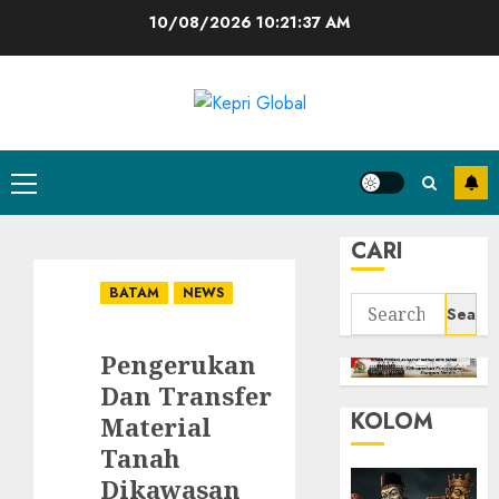
Skip
10/08/2026
10:21:38 AM
to
content
Primary
Menu
CARI
BATAM
NEWS
Search
for:
Pengerukan
Dan Transfer
KOLOM
Material
Tanah
Dikawasan