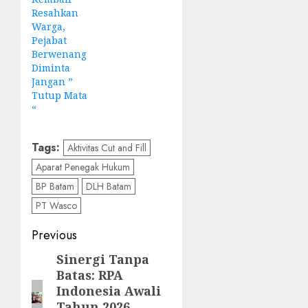
Resahkan
Warga,
Pejabat
Berwenang
Diminta
Jangan ”
Tutup Mata
“
Tags:
Aktivitas Cut and Fill
Aparat Penegak Hukum
BP Batam
DLH Batam
PT Wasco
Post
Previous
navigation
Sinergi Tanpa
Previous
Batas: RPA
post:
Indonesia Awali
Tahun 2026