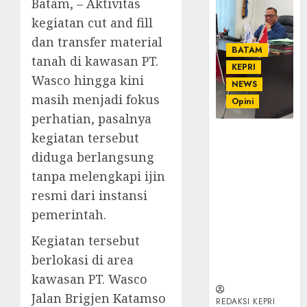
Batam, – Aktivitas
kegiatan cut and fill
dan transfer material
BATAM
tanah di kawasan PT.
KEPRI
Wasco hingga kini
NEWS
masih menjadi fokus
Opini
perhatian, pasalnya
Ahmad Fakih
kegiatan tersebut
Rambe, SH:
diduga berlangsung
Advokat
tanpa melengkapi ijin
Senior
resmi dari instansi
dengan
Pengalaman
pemerintah.
dan
Kegiatan tersebut
Integritas di
Dunia
berlokasi di area
Hukum
kawasan PT. Wasco
Jalan Brigjen Katamso
REDAKSI KEPRI