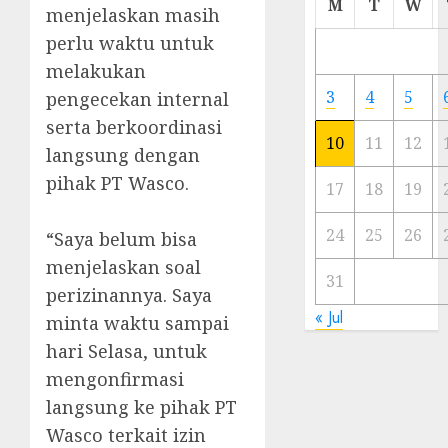
M
T
W
menjelaskan masih
Meski
perlu waktu untuk
Ada
Artis
melakukan
Ibu
3
4
5
pengecekan internal
Kota
serta berkoordinasi
10
11
12
langsung dengan
23/11/20
pihak PT Wasco.
0
17
18
19
24
25
26
‎“Saya belum bisa
menjelaskan soal
31
perizinannya. Saya
« Jul
minta waktu sampai
hari Selasa, untuk
mengonfirmasi
langsung ke pihak PT
Wasco terkait izin