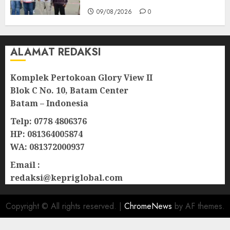
09/08/2026
0
ALAMAT REDAKSI
Komplek Pertokoan Glory View II
Blok C No. 10, Batam Center
Batam – Indonesia
Telp: 0778 4806376
HP: 081364005874
WA: 081372000937
Email :
redaksi@kepriglobal.com
Copyright © All rights reserved.
|
ChromeNews
by AF themes.