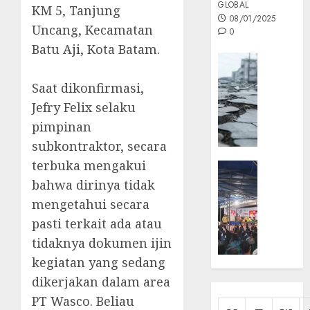
GLOBAL
KM 5, Tanjung
08/01/2025
Uncang, Kecamatan
0
Batu Aji, Kota Batam.
Opini
MISI
‎Saat dikonfirmasi,
MAS
Jefry Felix selaku
:
Mitigas
pimpinan
Antisip
subkontraktor, secara
Megath
terbuka mengakui
KEPRI
NATUNA
bahwa dirinya tidak
05/12/202
NEWS
mengetahui secara
0
Opini
pasti terkait ada atau
Masyar
tidaknya dokumen ijin
Sepem
kegiatan yang sedang
Padati
Kampa
dikerjakan dalam area
Pasan
PT Wasco. Beliau
Cermi