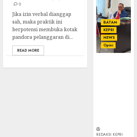
0
‎Jika izin verbal dianggap
sah, maka praktik ini
BATAM
berpotensi membuka kotak
KEPRI
pandora pelanggaran di...
NEWS
Opini
READ MORE
Ahmad Fakih
Rambe, SH:
Advokat
Senior
dengan
Pengalaman
dan
Integritas di
Dunia
Hukum
REDAKSI KEPRI