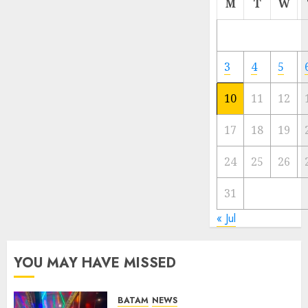
M
T
W
Meski
Ada
Artis
Ibu
3
4
5
Kota
10
11
12
23/11/20
0
17
18
19
24
25
26
31
« Jul
YOU MAY HAVE MISSED
BATAM
NEWS