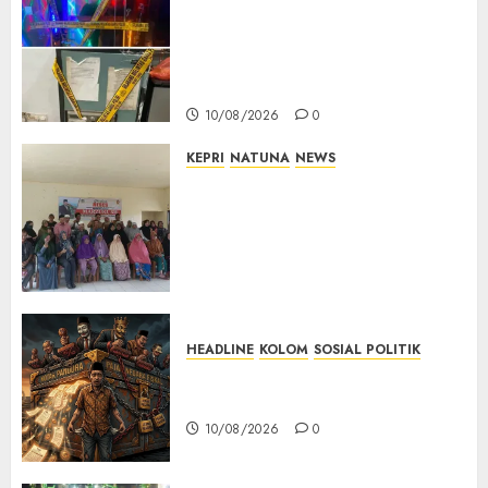
Bareskrim Polri Gerebek HH
Club Planet Batam, 53 Orang
Diamankan dan Brankas
Diduga Isi Ekstasi Disita
10/08/2026
0
KEPRI
NATUNA
NEWS
Reses di Ranai Darat, Marzuki
Serap Aspirasi Warga dan
Dorong Pembangunan
Berbasis Kebutuhan
Masyarakat
10/08/2026
0
HEADLINE
KOLOM
SOSIAL POLITIK
KOLOM | Anatomi Pemerasan
Bernama Pajak
10/08/2026
0