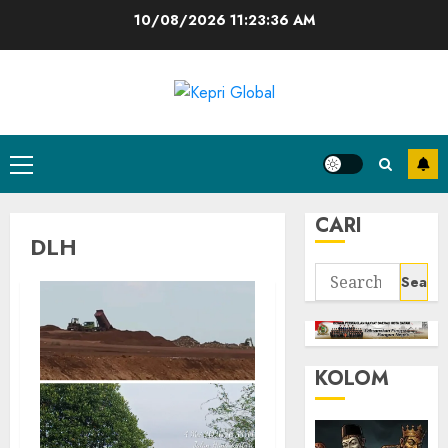
Skip
10/08/2026
11:23:37 AM
to
content
Primary
Menu
CARI
DLH
Search
for:
KOLOM