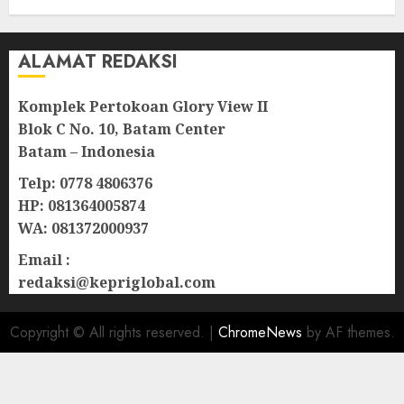
ALAMAT REDAKSI
Komplek Pertokoan Glory View II
Blok C No. 10, Batam Center
Batam – Indonesia
Telp: 0778 4806376
HP: 081364005874
WA: 081372000937
Email :
redaksi@kepriglobal.com
Copyright © All rights reserved.
|
ChromeNews
by AF themes.