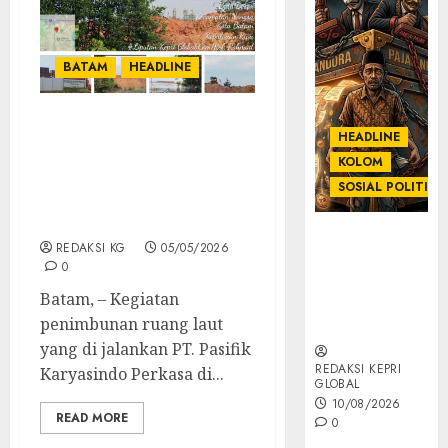
BATAM
HEADLINE
Reklamasi Laut
HEADLINE
Korbankan Ratusan
KOLOM
Pohon Mangrove Di
SOSIAL POLITIK
Wilayah Pesisir Batu
Besar
KOLOM |
REDAKSI KG
05/05/2026
Anatomi
0
Pemerasan
Batam, – Kegiatan
Bernama
penimbunan ruang laut
Pajak
yang di jalankan PT. Pasifik
REDAKSI KEPRI
Karyasindo Perkasa di...
GLOBAL
10/08/2026
READ MORE
0